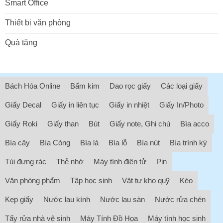
Smart Office
Thiết bị văn phòng
Quà tặng
Bách Hóa Online
Bấm kim
Dao rọc giấy
Các loại giấy
Giấy Decal
Giấy in liên tục
Giấy in nhiệt
Giấy In/Photo
Giấy Roki
Giấy than
Bút
Giấy note, Ghi chú
Bìa acco
Bìa cây
Bìa Còng
Bìa lá
Bìa lỗ
Bìa nút
Bìa trình ký
Túi đựng rác
Thẻ nhớ
Máy tính điện tử
Pin
Văn phòng phẩm
Tập học sinh
Vật tư kho quỹ
Kéo
Kẹp giấy
Nước lau kính
Nước lau sàn
Nước rửa chén
Tẩy rửa nhà vệ sinh
Máy Tính Đồ Họa
Máy tính học sinh