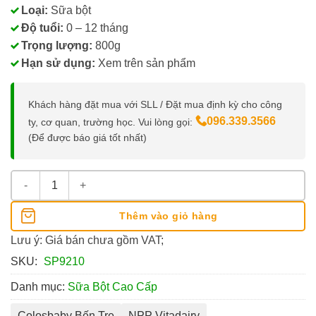
Loại:
Sữa bột
Độ tuổi:
0 – 12 tháng
Trọng lượng:
800g
Hạn sử dụng:
Xem trên sản phẩm
Khách hàng đặt mua với SLL / Đặt mua định kỳ cho công
096.339.3566
ty, cơ quan, trường học. Vui lòng gọi:
(Để được báo giá tốt nhất)
Sữa Colosbaby Bio Gold 800g Từ 0 Đến 1 Tuổi số lượng
Thêm vào giỏ hàng
Lưu ý: Giá bán chưa gồm VAT;
SKU:
SP9210
Danh mục:
Sữa Bột Cao Cấp
Colosbaby Bến Tre
NPP Vitadairy