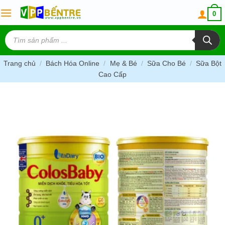
Skip
0
to
content
Tìm
kiếm
sản
phẩm
Trang chủ
/
Bách Hóa Online
/
Mẹ & Bé
/
Sữa Cho Bé
/
Sữa Bột
Cao Cấp