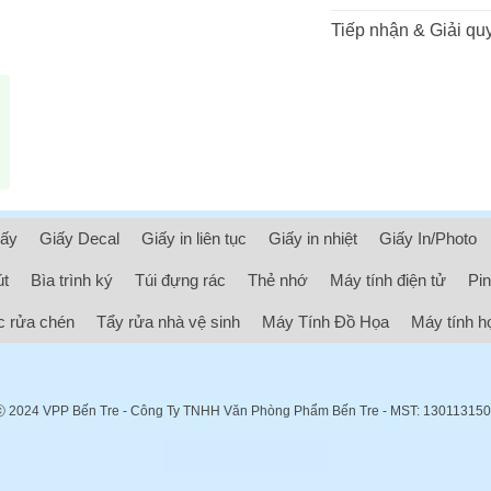
Tiếp nhận & Giải quy
iấy
Giấy Decal
Giấy in liên tục
Giấy in nhiệt
Giấy In/Photo
út
Bìa trình ký
Túi đựng rác
Thẻ nhớ
Máy tính điện tử
Pin
 rửa chén
Tẩy rửa nhà vệ sinh
Máy Tính Đồ Họa
Máy tính h
ⓒ 2024
VPP Bến Tre
- Công Ty TNHH Văn Phòng Phẩm Bến Tre - MST: 13011315