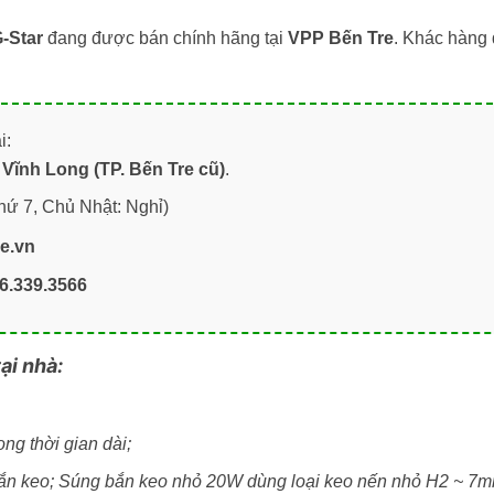
-Star
đang được bán chính hãng tại
VPP Bến Tre
. Khác hàng 
i:
Vĩnh Long (TP. Bến Tre cũ)
.
hứ 7, Chủ Nhật: Nghỉ)
re.vn
6.339.3566
ại nhà:
ng thời gian dài;
 bắn keo; Súng bắn keo nhỏ 20W dùng loại keo nến nhỏ H2 ~ 7