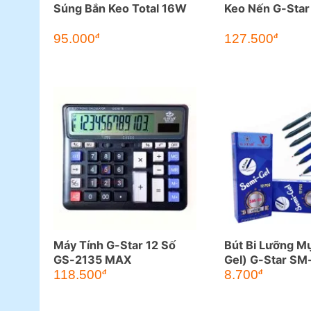
Súng Bắn Keo Total 16W
Keo Nến G-Star
95.000
127.500
đ
đ
Máy Tính G-Star 12 Số
Bút Bi Lưỡng M
GS-2135 MAX
Gel) G-Star SM
0.7MM
118.500
8.700
đ
đ