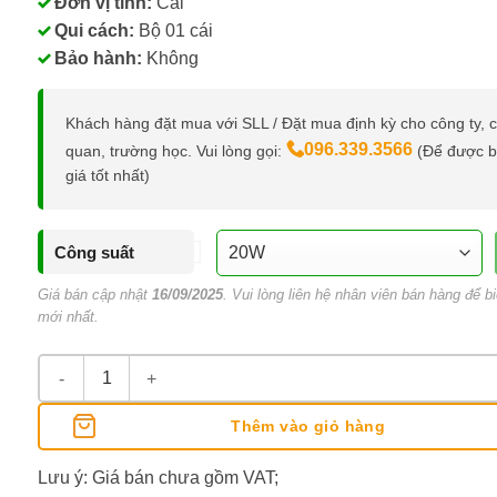
Đơn vị tính:
Cái
Qui cách:
Bộ 01 cái
Bảo hành:
Không
Khách hàng đặt mua với SLL / Đặt mua định kỳ cho công ty, 
096.339.3566
quan, trường học. Vui lòng gọi:
(Để được 
giá tốt nhất)
Công suất
Giá bán cập nhật
16/09/2025
. Vui lòng liên hệ nhân viên bán hàng để bi
mới nhất.
Súng Bắn Keo G-Star Công Suất 20W-60W số lượng
Thêm vào giỏ hàng
Lưu ý: Giá bán chưa gồm VAT;