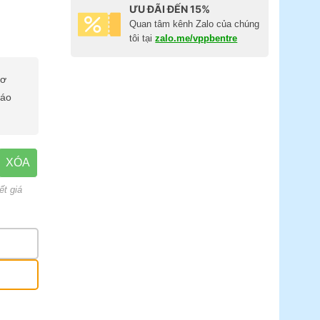
ƯU ĐÃI ĐẾN 15%
Quan tâm kênh Zalo của chúng
tôi tại
zalo.me/vppbentre
cơ
báo
XÓA
ết giá