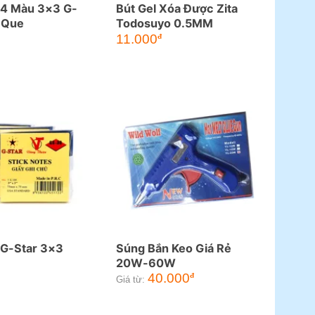
 4 Màu 3×3 G-
Bút Gel Xóa Được Zita
 Que
Todosuyo 0.5MM
11.000
đ
 G-Star 3×3
Súng Bắn Keo Giá Rẻ
20W-60W
40.000
đ
Giá từ: