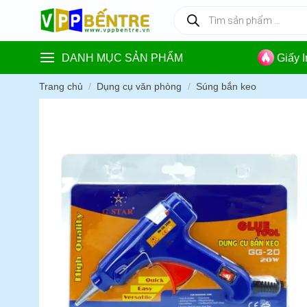
Skip
Tìm
kiếm
to
sản
content
phẩm
DANH MỤC SẢN PHẨM
Giấy 
Trang chủ
/
Dụng cụ văn phòng
/
Súng bắn keo