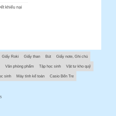
ết khiếu nại
Giấy Roki
Giấy than
Bút
Giấy note, Ghi chú
Văn phòng phẩm
Tập học sinh
Vật tư kho quỹ
ọc sinh
Máy tính kế toán
Casio Bến Tre
05