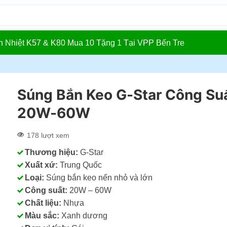
In Nhiệt K57 & K80 Mua 10 Tặng 1 Tại VPP Bến Tre
Súng Bắn Keo G-Star Công Su
20W-60W
178 lượt xem
Thương hiệu:
G-Star
Xuất xứ:
Trung Quốc
Loại:
Súng bắn keo nến nhỏ và lớn
Công suất:
20W – 60W
Chất liệu:
Nhựa
Màu sắc:
Xanh dương