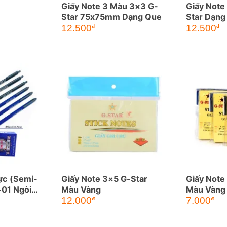
Giấy Note 3 Màu 3×3 G-
Giấy Note
Star 75x75mm Dạng Que
Star Dạng
12.500
12.500
đ
đ
ực (Semi-
Giấy Note 3×5 G-Star
Giấy Note
-01 Ngòi
Màu Vàng
Màu Vàng
12.000
7.000
đ
đ