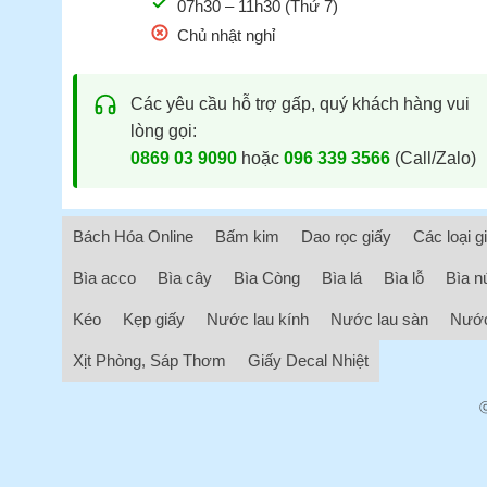
07h30 – 11h30 (Thứ 7)
Chủ nhật nghỉ
Các yêu cầu hỗ trợ gấp, quý khách hàng vui
lòng gọi:
0869 03 9090
hoặc
096 339 3566
(Call/Zalo)
Bách Hóa Online
Bấm kim
Dao rọc giấy
Các loại g
Bìa acco
Bìa cây
Bìa Còng
Bìa lá
Bìa lỗ
Bìa n
Kéo
Kẹp giấy
Nước lau kính
Nước lau sàn
Nước
Xịt Phòng, Sáp Thơm
Giấy Decal Nhiệt