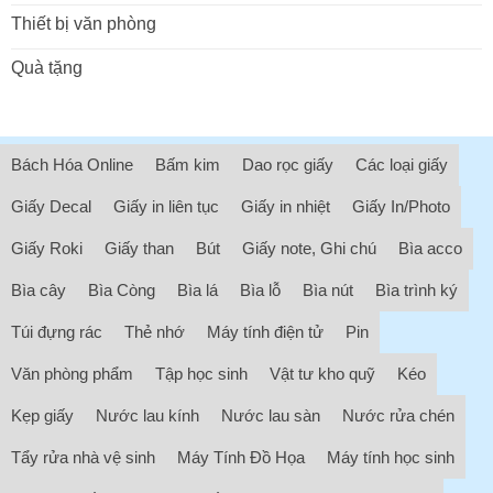
Thiết bị văn phòng
Quà tặng
Bách Hóa Online
Bấm kim
Dao rọc giấy
Các loại giấy
Giấy Decal
Giấy in liên tục
Giấy in nhiệt
Giấy In/Photo
Giấy Roki
Giấy than
Bút
Giấy note, Ghi chú
Bìa acco
Bìa cây
Bìa Còng
Bìa lá
Bìa lỗ
Bìa nút
Bìa trình ký
Túi đựng rác
Thẻ nhớ
Máy tính điện tử
Pin
Văn phòng phẩm
Tập học sinh
Vật tư kho quỹ
Kéo
Kẹp giấy
Nước lau kính
Nước lau sàn
Nước rửa chén
Tẩy rửa nhà vệ sinh
Máy Tính Đồ Họa
Máy tính học sinh