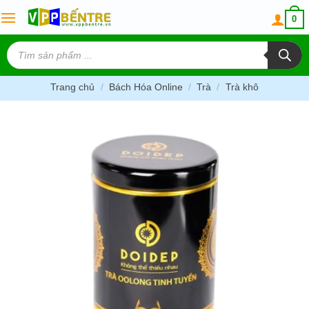
Skip
0
to
content
Tìm
kiếm
sản
phẩm
Trang chủ
/
Bách Hóa Online
/
Trà
/
Trà khô