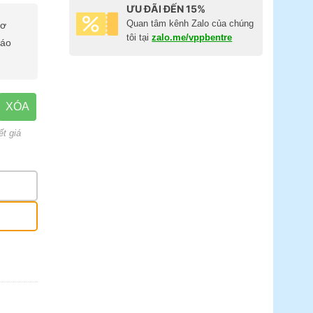
ƯU ĐÃI ĐẾN 15%
Quan tâm kênh Zalo của chúng
cơ
tôi tại
zalo.me/vppbentre
báo
XÓA
ết giá