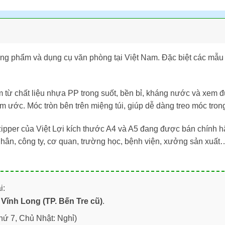
hòng phẩm và dụng cụ văn phòng tại Việt Nam. Đặc biệt các mẫu
m từ chất liệu nhựa PP trong suốt, bền bỉ, kháng nước và xem
 ẩm ước. Móc tròn bên trên miệng túi, giúp dễ dàng treo móc tr
ipper của Việt Lợi kích thước A4 và A5 đang được bán chính h
ân, công ty, cơ quan, trường học, bệnh viện, xưởng sản xuất…
i:
Vĩnh Long (TP. Bến Tre cũ)
.
hứ 7, Chủ Nhật: Nghỉ)