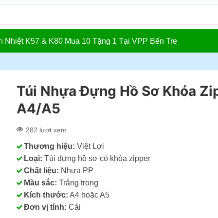
In Nhiệt K57 & K80 Mua 10 Tặng 1 Tại VPP Bến Tre
Túi Nhựa Đựng Hồ Sơ Khóa Zi
A4/A5
282 lượt xem
Thương hiệu:
Việt Lợi
Loại:
Túi đựng hồ sơ có khóa zipper
Chất liệu:
Nhựa PP
Màu sắc:
Trắng trong
Kích thước:
A4 hoặc A5
Đơn vị tính:
Cái