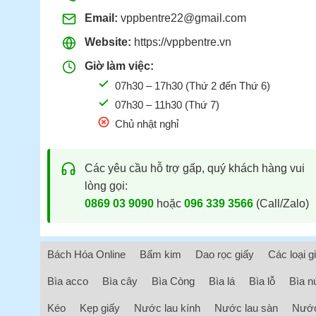
Email:
vppbentre22@gmail.com
Website:
https://vppbentre.vn
Giờ làm việc:
07h30 – 17h30 (Thứ 2 đến Thứ 6)
07h30 – 11h30 (Thứ 7)
Chủ nhật nghỉ
Các yêu cầu hỗ trợ gấp, quý khách hàng vui
lòng gọi:
0869 03 9090
hoặc
096 339 3566
(Call/Zalo)
Bách Hóa Online
Bấm kim
Dao rọc giấy
Các loại g
Bìa acco
Bìa cây
Bìa Còng
Bìa lá
Bìa lỗ
Bìa n
Kéo
Kẹp giấy
Nước lau kính
Nước lau sàn
Nước