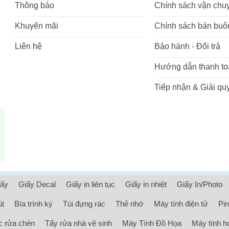
Thông báo
Chính sách vận chu
Khuyến mãi
Chính sách bán buô
Liên hệ
Bảo hành - Đổi trả
Hướng dẫn thanh to
Tiếp nhận & Giải quy
iấy
Giấy Decal
Giấy in liên tục
Giấy in nhiệt
Giấy In/Photo
út
Bìa trình ký
Túi đựng rác
Thẻ nhớ
Máy tính điện tử
Pin
 rửa chén
Tẩy rửa nhà vệ sinh
Máy Tính Đồ Họa
Máy tính h