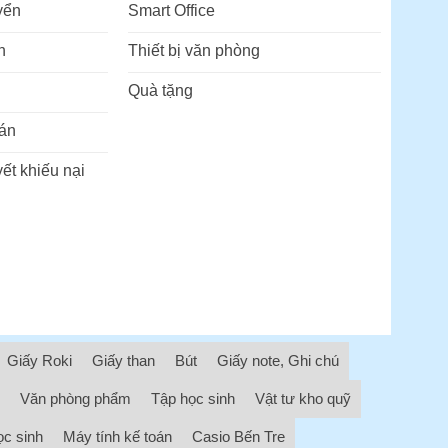
yển
Smart Office
n
Thiết bị văn phòng
Quà tặng
án
ết khiếu nại
Giấy Roki
Giấy than
Bút
Giấy note, Ghi chú
Văn phòng phẩm
Tập học sinh
Vật tư kho quỹ
ọc sinh
Máy tính kế toán
Casio Bến Tre