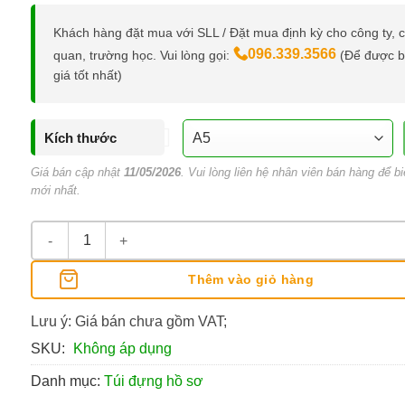
Khách hàng đặt mua với SLL / Đặt mua định kỳ cho công ty, 
096.339.3566
quan, trường học. Vui lòng gọi:
(Để được 
giá tốt nhất)
Kích thước
Giá bán cập nhật
11/05/2026
. Vui lòng liên hệ nhân viên bán hàng để bi
mới nhất.
Túi Nhựa Đựng Hồ Sơ Khóa Zip A4/A5 số lượng
Thêm vào giỏ hàng
Lưu ý: Giá bán chưa gồm VAT;
SKU:
Không áp dụng
Danh mục:
Túi đựng hồ sơ