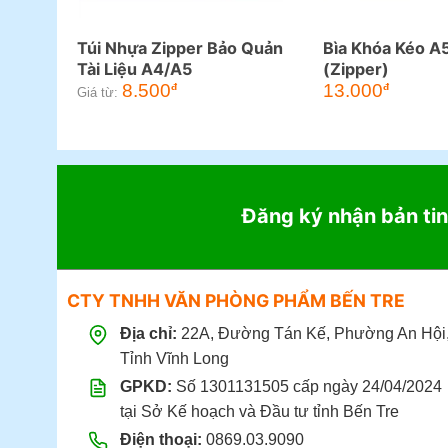
Túi Nhựa Zipper Bảo Quản
Bìa Khóa Kéo 
Tài Liệu A4/A5
(Zipper)
8.500
13.000
đ
đ
Giá từ:
Đăng ký nhận bản tin
CTY TNHH VĂN PHÒNG PHẨM BẾN TRE
Địa chỉ:
22A, Đường Tán Kế, Phường An Hội
Tỉnh Vĩnh Long
GPKD:
Số 1301131505 cấp ngày 24/04/2024
tại Sở Kế hoạch và Đầu tư tỉnh Bến Tre
Điện thoại:
0869.03.9090