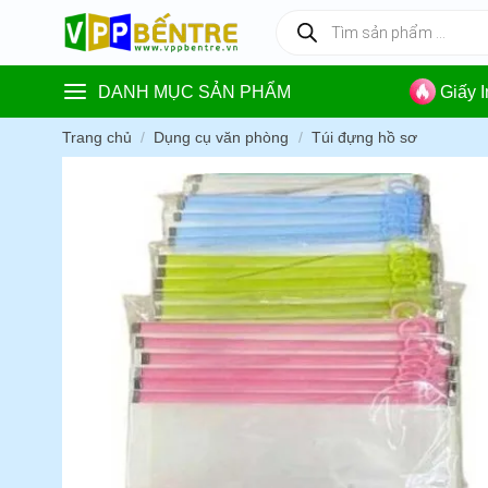
Skip
Tìm
kiếm
to
sản
content
phẩm
DANH MỤC SẢN PHẨM
Giấy 
Trang chủ
/
Dụng cụ văn phòng
/
Túi đựng hồ sơ