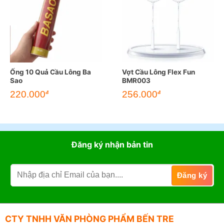
Ống 10 Quả Cầu Lông Ba
Vợt Cầu Lông Flex Fun
Sao
BMR003
220.000
256.000
đ
đ
Đăng ký nhận bản tin
CTY TNHH VĂN PHÒNG PHẨM BẾN TRE