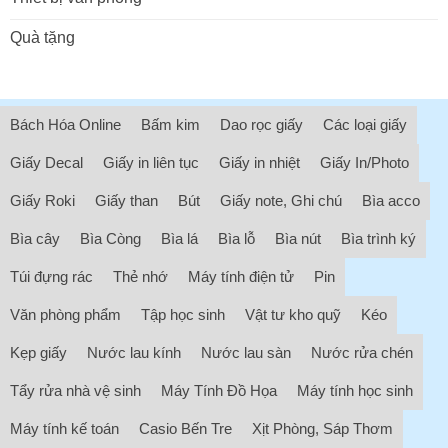
Quà tặng
Bách Hóa Online
Bấm kim
Dao rọc giấy
Các loại giấy
Giấy Decal
Giấy in liên tục
Giấy in nhiệt
Giấy In/Photo
Giấy Roki
Giấy than
Bút
Giấy note, Ghi chú
Bìa acco
Bìa cây
Bìa Còng
Bìa lá
Bìa lỗ
Bìa nút
Bìa trình ký
Túi đựng rác
Thẻ nhớ
Máy tính điện tử
Pin
Văn phòng phẩm
Tập học sinh
Vật tư kho quỹ
Kéo
Kẹp giấy
Nước lau kính
Nước lau sàn
Nước rửa chén
Tẩy rửa nhà vệ sinh
Máy Tính Đồ Họa
Máy tính học sinh
Máy tính kế toán
Casio Bến Tre
Xịt Phòng, Sáp Thơm