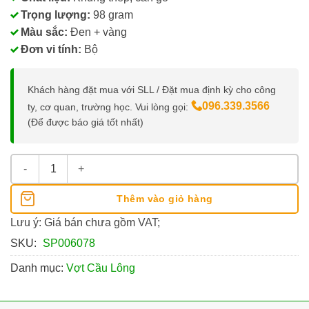
Trọng lượng:
98 gram
Màu sắc:
Đen + vàng
Đơn vi tính:
Bộ
Khách hàng đặt mua với SLL / Đặt mua định kỳ cho công
096.339.3566
ty, cơ quan, trường học. Vui lòng gọi:
(Để được báo giá tốt nhất)
Vợt Cầu Lông Thiên Long Flex Fun BMR002 số lượng
Thêm vào giỏ hàng
Lưu ý: Giá bán chưa gồm VAT;
SKU:
SP006078
Danh mục:
Vợt Cầu Lông