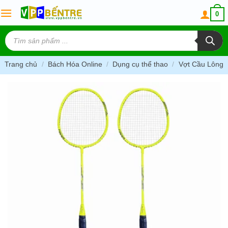
Skip
0
to
content
Tìm
kiếm
sản
phẩm
Trang chủ
/
Bách Hóa Online
/
Dụng cụ thể thao
/
Vợt Cầu Lông