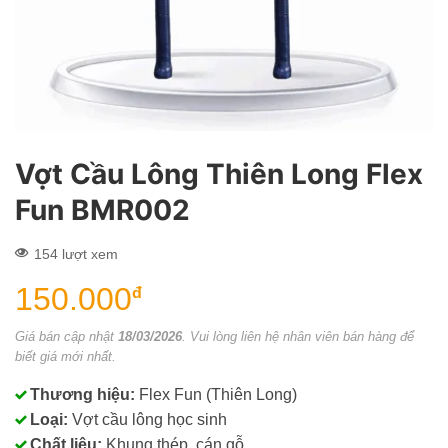
Vợt Cầu Lông Thiên Long Flex
Fun BMR002
154 lượt xem
150.000
đ
Giá bán cập nhật
18/03/2026
. Vui lòng liên hệ nhân viên bán hàng để
biết giá mới nhất.
Thương hiệu:
Flex Fun (Thiên Long)
Loại:
Vợt cầu lông học sinh
Chất liệu:
Khung thép, cán gỗ