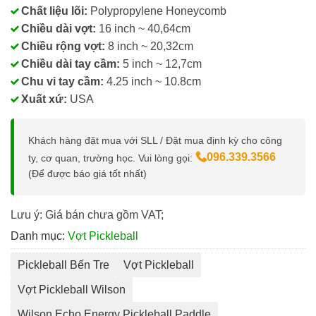
Chất liệu lõi:
Polypropylene Honeycomb
Chiều dài vợt:
16 inch ~ 40,64cm
Chiều rộng vợt:
8 inch ~ 20,32cm
Chiều dài tay cầm:
5 inch ~ 12,7cm
Chu vi tay cầm:
4.25 inch ~ 10.8cm
Xuất xứ:
USA
Khách hàng đặt mua với SLL / Đặt mua định kỳ cho công
096.339.3566
ty, cơ quan, trường học. Vui lòng gọi:
(Để được báo giá tốt nhất)
Lưu ý: Giá bán chưa gồm VAT;
Danh mục:
Vợt Pickleball
Pickleball Bến Tre
Vợt Pickleball
Vợt Pickleball Wilson
Wilson Echo Energy Pickleball Paddle