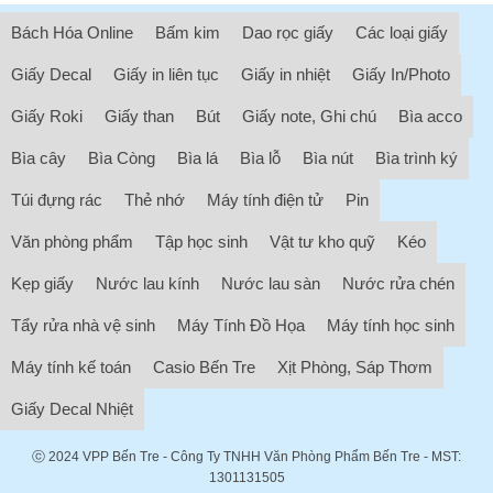
Bách Hóa Online
Bấm kim
Dao rọc giấy
Các loại giấy
Giấy Decal
Giấy in liên tục
Giấy in nhiệt
Giấy In/Photo
Giấy Roki
Giấy than
Bút
Giấy note, Ghi chú
Bìa acco
Bìa cây
Bìa Còng
Bìa lá
Bìa lỗ
Bìa nút
Bìa trình ký
Túi đựng rác
Thẻ nhớ
Máy tính điện tử
Pin
Văn phòng phẩm
Tập học sinh
Vật tư kho quỹ
Kéo
Kẹp giấy
Nước lau kính
Nước lau sàn
Nước rửa chén
Tẩy rửa nhà vệ sinh
Máy Tính Đồ Họa
Máy tính học sinh
Máy tính kế toán
Casio Bến Tre
Xịt Phòng, Sáp Thơm
Giấy Decal Nhiệt
ⓒ 2024
VPP Bến Tre
- Công Ty TNHH Văn Phòng Phẩm Bến Tre - MST:
1301131505