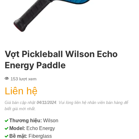
Vợt Pickleball Wilson Echo
Energy Paddle
153 lượt xem
Liên hệ
Giá bán cập nhật
04/11/2024
. Vui lòng liên hệ nhân viên bán hàng để
biết giá mới nhất.
Thương hiệu:
Wilson
Model:
Echo Energy
Bề mặt:
Fiberglass