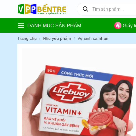
Skip
Tìm
kiếm
to
sản
content
phẩm
DANH MỤC SẢN PHẨM
Giấy 
Trang chủ
/
Nhu yếu phẩm
/
Vệ sinh cá nhân