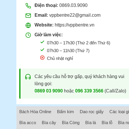
Điện thoại:
0869.03.9090
Email:
vppbentre22@gmail.com
Website:
https://vppbentre.vn
Giờ làm việc:
07h30 – 17h30 (Thứ 2 đến Thứ 6)
07h30 – 11h30 (Thứ 7)
Chủ nhật nghỉ
Các yêu cầu hỗ trợ gấp, quý khách hàng vui
lòng gọi:
0869 03 9090
hoặc
096 339 3566
(Call/Zalo)
Bách Hóa Online
Bấm kim
Dao rọc giấy
Các loại g
Bìa acco
Bìa cây
Bìa Còng
Bìa lá
Bìa lỗ
Bìa n