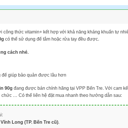
ới công thức vitamin+ kết hợp với khả năng kháng khuẩn tự nhi
0g
có thể sử dụng để tắm hoặc rửa tay đều được.
úng cách nhé.
g để giúp bảo quản được lâu hơn
in 90g
đang được bán chính hãng tại
VPP Bến Tre
. Với cam k
ổ chức … Có thể liên hệ đặt mua nhanh theo hướng dẫn sau:
i:
Vĩnh Long (TP. Bến Tre cũ)
.