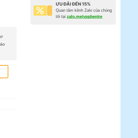
ƯU ĐÃI ĐẾN 15%
Quan tâm kênh Zalo của chúng
tôi tại
zalo.me/vppbentre
cơ
báo