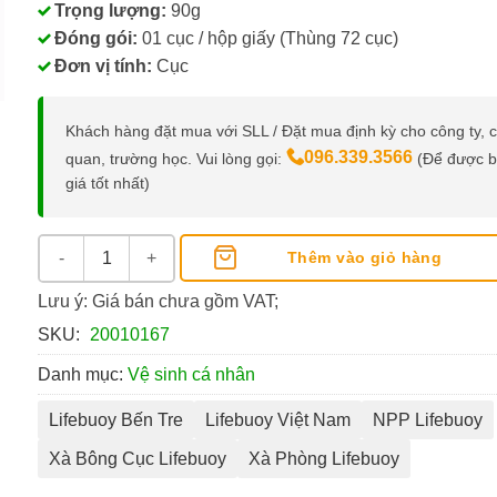
Trọng lượng:
90g
Đóng gói:
01 cục / hộp giấy (Thùng 72 cục)
Đơn vị tính:
Cục
Khách hàng đặt mua với SLL / Đặt mua định kỳ cho công ty, 
096.339.3566
quan, trường học. Vui lòng gọi:
(Để được 
giá tốt nhất)
Xà Bông Cục Lifebuoy Vitamin 90g số lượng
Thêm vào giỏ hàng
Lưu ý: Giá bán chưa gồm VAT;
SKU:
20010167
Danh mục:
Vệ sinh cá nhân
Lifebuoy Bến Tre
Lifebuoy Việt Nam
NPP Lifebuoy
Xà Bông Cục Lifebuoy
Xà Phòng Lifebuoy