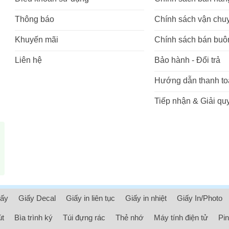
Thông báo
Chính sách vận chu
Khuyến mãi
Chính sách bán buô
Liên hệ
Bảo hành - Đổi trả
Hướng dẫn thanh to
Tiếp nhận & Giải quy
iấy
Giấy Decal
Giấy in liên tục
Giấy in nhiệt
Giấy In/Photo
út
Bìa trình ký
Túi đựng rác
Thẻ nhớ
Máy tính điện tử
Pin