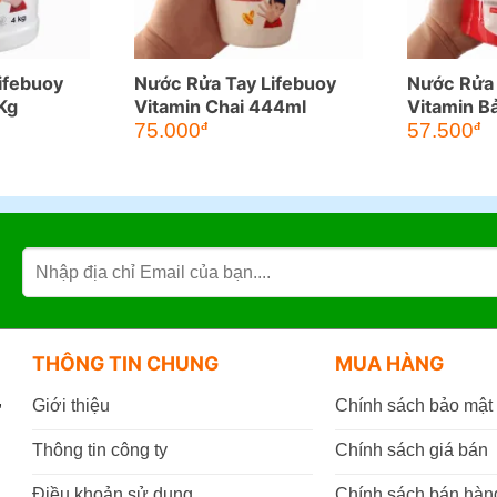
ifebuoy
Nước Rửa Tay Lifebuoy
Nước Rửa 
Kg
Vitamin Chai 444ml
Vitamin B
Túi 400g
75.000
57.500
đ
đ
THÔNG TIN CHUNG
MUA HÀNG
,
Giới thiệu
Chính sách bảo mật
Thông tin công ty
Chính sách giá bán
Điều khoản sử dụng
Chính sách bán hàn