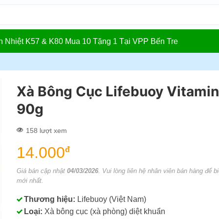
In Nhiệt K57 & K80 Mua 10 Tặng 1 Tại VPP Bến Tre
Xà Bông Cục Lifebuoy Vitamin
90g
158 lượt xem
14.000
đ
Giá bán cập nhật
04/03/2026
. Vui lòng liên hệ nhân viên bán hàng để bi
mới nhất.
Thương hiệu:
Lifebuoy (Việt Nam)
Loại:
Xà bông cục (xà phòng) diệt khuẩn