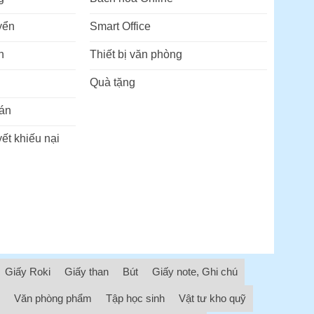
yển
Smart Office
n
Thiết bị văn phòng
Quà tặng
án
ết khiếu nại
Giấy Roki
Giấy than
Bút
Giấy note, Ghi chú
Văn phòng phẩm
Tập học sinh
Vật tư kho quỹ