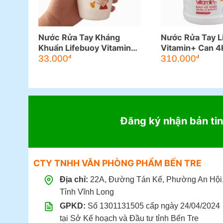
Nước Rửa Tay Kháng
Nước Rửa Tay L
Khuẩn Lifebuoy Vitamin
Vitamin+ Can 4
Chai 177ml
33.000
310.000
đ
đ
Đăng ký nhận bản tin
CTY TNHH VĂN PHÒNG PHẨM BẾN TRE
Địa chỉ:
22A, Đường Tán Kế, Phường An Hội
Tỉnh Vĩnh Long
GPKD:
Số 1301131505 cấp ngày 24/04/2024
tại Sở Kế hoạch và Đầu tư tỉnh Bến Tre