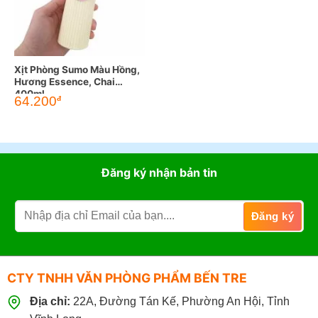
Xịt Phòng Sumo Màu Hồng,
Hương Essence, Chai
400ml
64.200
đ
Đăng ký nhận bản tin
CTY TNHH VĂN PHÒNG PHẨM BẾN TRE
Địa chỉ:
22A, Đường Tán Kế, Phường An Hội, Tỉnh