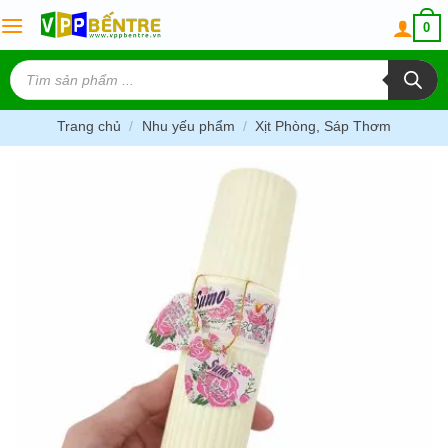
Skip
0
to
content
Tìm
kiếm
sản
phẩm
Trang chủ
/
Nhu yếu phẩm
/
Xịt Phòng, Sáp Thơm