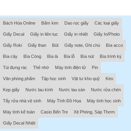
Bách Hóa Online
Bấm kim
Dao rọc giấy
Các loại giấy
Giấy Decal
Giấy in liên tục
Giấy in nhiệt
Giấy In/Photo
Giấy Roki
Giấy than
Bút
Giấy note, Ghi chú
Bìa acco
Bìa cây
Bìa Còng
Bìa lá
Bìa lỗ
Bìa nút
Bìa trình ký
Túi đựng rác
Thẻ nhớ
Máy tính điện tử
Pin
Văn phòng phẩm
Tập học sinh
Vật tư kho quỹ
Kéo
Kẹp giấy
Nước lau kính
Nước lau sàn
Nước rửa chén
Tẩy rửa nhà vệ sinh
Máy Tính Đồ Họa
Máy tính học sinh
Máy tính kế toán
Casio Bến Tre
Xịt Phòng, Sáp Thơm
Giấy Decal Nhiệt