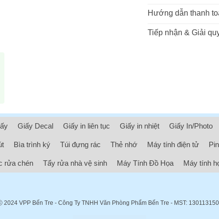
Hướng dẫn thanh to
Tiếp nhận & Giải quy
iấy
Giấy Decal
Giấy in liên tục
Giấy in nhiệt
Giấy In/Photo
út
Bìa trình ký
Túi đựng rác
Thẻ nhớ
Máy tính điện tử
Pin
 rửa chén
Tẩy rửa nhà vệ sinh
Máy Tính Đồ Họa
Máy tính h
ⓒ 2024
VPP Bến Tre
- Công Ty TNHH Văn Phòng Phẩm Bến Tre - MST: 13011315