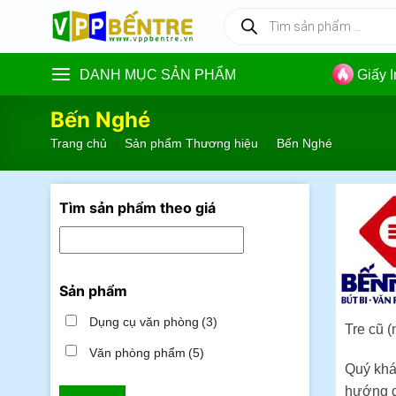
Skip
Tìm
kiếm
to
sản
content
phẩm
DANH MỤC SẢN PHẨM
Giấy 
Bến Nghé
Trang chủ
/
Sản phẩm Thương hiệu
/
Bến Nghé
Tìm sản phẩm theo giá
Sản phẩm
Dụng cụ văn phòng
(3)
Tre cũ 
Văn phòng phẩm
(5)
Quý khá
hướng d