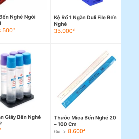
 Bến Nghé Ngòi
Kệ Rổ 1 Ngăn Duli File Bến
M
Nghé
3.500
đ
35.000
đ
án Giấy Bến Nghé
Thước Mica Bến Nghé 20
2
– 100 Cm
đ
8.600
đ
Giá từ: