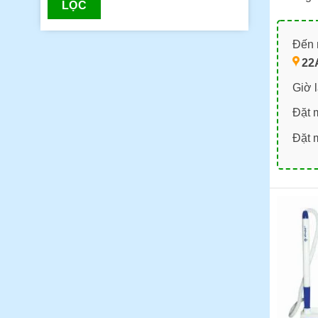
LỌC
Đến m
22
Giờ 
Đặt 
Đặt 