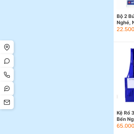
Bộ 2 B
Nghé, 
22.50
Kệ Rổ 3
Bến Ng
65.00