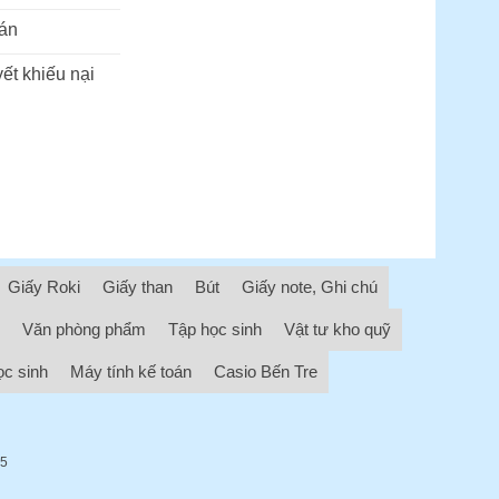
án
ết khiếu nại
Giấy Roki
Giấy than
Bút
Giấy note, Ghi chú
Văn phòng phẩm
Tập học sinh
Vật tư kho quỹ
ọc sinh
Máy tính kế toán
Casio Bến Tre
05