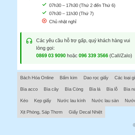
07h30 – 17h30 (Thứ 2 đến Thứ 6)
07h30 – 11h30 (Thứ 7)
Chủ nhật nghỉ
Các yêu cầu hỗ trợ gấp, quý khách hàng vui
lòng gọi:
0869 03 9090
hoặc
096 339 3566
(Call/Zalo)
Bách Hóa Online
Bấm kim
Dao rọc giấy
Các loại g
Bìa acco
Bìa cây
Bìa Còng
Bìa lá
Bìa lỗ
Bìa n
Kéo
Kẹp giấy
Nước lau kính
Nước lau sàn
Nước
Xịt Phòng, Sáp Thơm
Giấy Decal Nhiệt