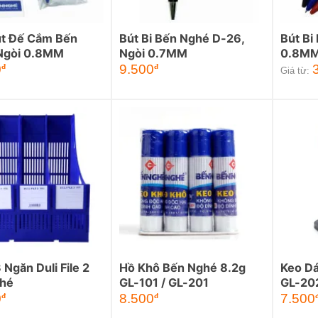
út Đế Cắm Bến
Bút Bi Bến Nghé D-26,
Bút Bi
Ngòi 0.8MM
Ngòi 0.7MM
0.8M
0
9.500
đ
đ
Giá từ:
 Ngăn Duli File 2
Hồ Khô Bến Nghé 8.2g
Keo D
hé
GL-101 / GL-201
GL-20
0
8.500
7.500
đ
đ