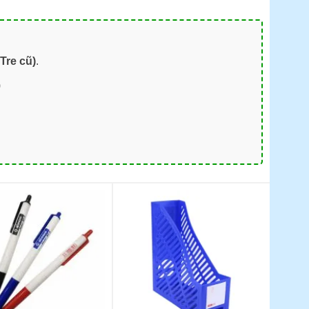
Tre cũ)
.
)