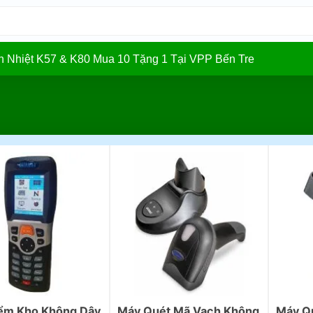
In Nhiệt K57 & K80 Mua 10 Tặng 1 Tại VPP Bến Tre
ểm Kho Không Dây
Máy Quét Mã Vạch Không
Máy Q