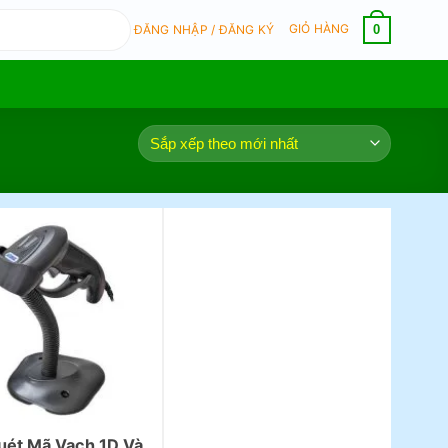
GIỎ HÀNG
0
ĐĂNG NHẬP / ĐĂNG KÝ
uét Mã Vạch 1D Và