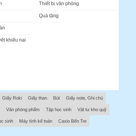
n
Thiết bị văn phòng
Quà tặng
án
ết khiếu nại
Giấy Roki
Giấy than
Bút
Giấy note, Ghi chú
Văn phòng phẩm
Tập học sinh
Vật tư kho quỹ
ọc sinh
Máy tính kế toán
Casio Bến Tre