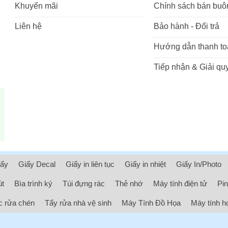
Khuyến mãi
Chính sách bán buô
Liên hệ
Bảo hành - Đổi trả
Hướng dẫn thanh to
Tiếp nhận & Giải quy
iấy
Giấy Decal
Giấy in liên tục
Giấy in nhiệt
Giấy In/Photo
út
Bìa trình ký
Túi đựng rác
Thẻ nhớ
Máy tính điện tử
Pin
 rửa chén
Tẩy rửa nhà vệ sinh
Máy Tính Đồ Họa
Máy tính h