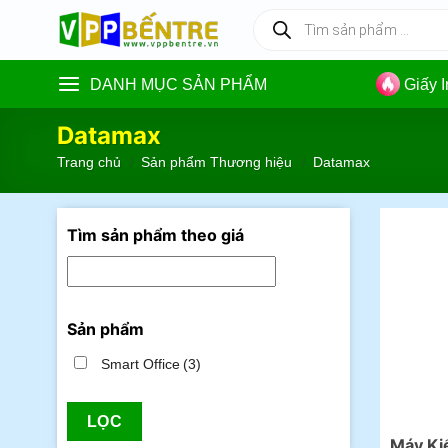
Skip
Tìm
kiếm
to
sản
content
phẩm
DANH MỤC SẢN PHẨM
Giấy 
Datamax
Trang chủ
/
Sản phẩm Thương hiệu
/
Datamax
Tìm sản phẩm theo giá
Sản phẩm
Smart Office
(3)
LỌC
Máy Ki