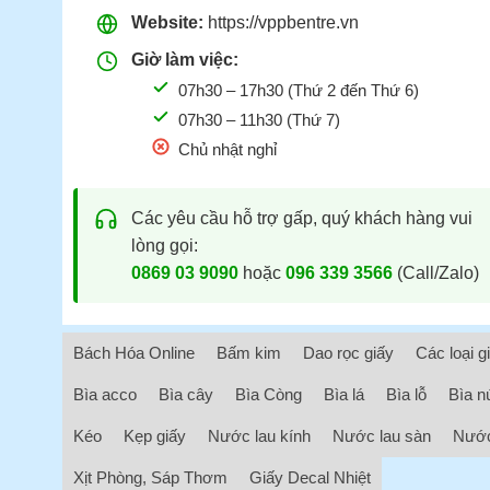
Website:
https://vppbentre.vn
Giờ làm việc:
07h30 – 17h30 (Thứ 2 đến Thứ 6)
07h30 – 11h30 (Thứ 7)
Chủ nhật nghỉ
Các yêu cầu hỗ trợ gấp, quý khách hàng vui
lòng gọi:
0869 03 9090
hoặc
096 339 3566
(Call/Zalo)
Bách Hóa Online
Bấm kim
Dao rọc giấy
Các loại g
Bìa acco
Bìa cây
Bìa Còng
Bìa lá
Bìa lỗ
Bìa n
Kéo
Kẹp giấy
Nước lau kính
Nước lau sàn
Nước
Xịt Phòng, Sáp Thơm
Giấy Decal Nhiệt