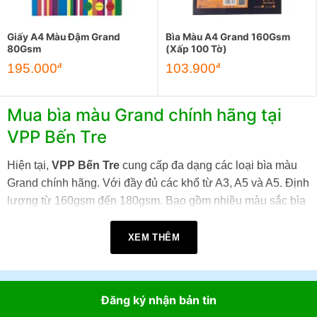
Giấy A4 Màu Đậm Grand
Bìa Màu A4 Grand 160Gsm
80Gsm
(Xấp 100 Tờ)
Giá
Giá
195.000
103.900
đ
đ
gốc
hiện
là:
tại
215.000đ.
là:
195.000đ.
Mua bìa màu Grand chính hãng tại
VPP Bến Tre
Hiện tại,
VPP Bến Tre
cung cấp đa dạng các loại bìa màu
Grand chính hãng. Với đầy đủ các khổ từ A3, A5 và A5. Định
lượng từ 160gsm đến 180gsm. Bao gồm nhiều màu sắc bìa
như: trắng, đen, đỏ, vàng, xanh dương, xanh lá, hồng, cam,
tím… cùng các dòng phối 5 màu và màu dạ quang.
XEM THÊM
Khách hàng có thể sử dụng Giấy bìa Grand để: Đóng bìa
luận văn, báo cáo, hồ sơ. Làm bìa menu, catalogue. In
Đăng ký nhận bản tin
chứng chỉ, giấy khen. Thiết kế thủ công (handmade), thiệp