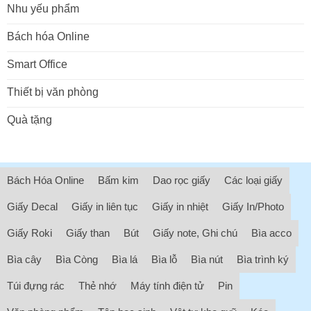
Nhu yếu phẩm
Bách hóa Online
Smart Office
Thiết bị văn phòng
Quà tặng
Bách Hóa Online
Bấm kim
Dao rọc giấy
Các loại giấy
Giấy Decal
Giấy in liên tục
Giấy in nhiệt
Giấy In/Photo
Giấy Roki
Giấy than
Bút
Giấy note, Ghi chú
Bìa acco
Bìa cây
Bìa Còng
Bìa lá
Bìa lỗ
Bìa nút
Bìa trình ký
Túi đựng rác
Thẻ nhớ
Máy tính điện tử
Pin