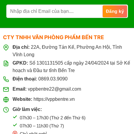
chúc mừng. Trang trí lớp học, bảng thông báo. Phân loại tài
liệu theo màu sắc…
VPP Bến Tre
cam kết chất lượng & hóa đơn VAT đầy đủ.
Quý khách hàng là cá nhân, công ty, cơ quan, trường học,
CTY TNHH VĂN PHÒNG PHẨM BẾN TRE
bệnh viện… Có thể liên hệ đặt mua các loại giấy bìa của
Grand theo hướng dẫn sau:
Địa chỉ:
22A, Đường Tán Kế, Phường An Hội, Tỉnh
Vĩnh Long
GPKD:
Số 1301131505 cấp ngày 24/04/2024 tại Sở Kế
Đến mua trực tiếp tại cửa hàng VPP Bến Tre tại:
hoạch và Đầu tư tỉnh Bến Tre
22A đường Tán Kế, Phường An Hội , Tỉnh Vĩnh
Điện thoại:
0869.03.9090
Long (TP. Bến Tre cũ)
.
Email:
vppbentre22@gmail.com
Giờ làm việc:
07h30 - 17h30
(Từ: Thứ 2 đến Thứ 7,
Chủ Nhật: Nghỉ)
Website:
https://vppbentre.vn
Giờ làm việc:
Đặt mua online tại website
https://vppbentre.vn
07h30 – 17h30 (Thứ 2 đến Thứ 6)
Đặt mua qua điện thoại:
0869.03.9090
07h30 – 11h30 (Thứ 7)
096.339.3566
Chủ nhật nghỉ