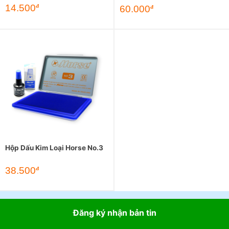
14.500
đ
60.000
đ
Hộp Dấu Kim Loại Horse No.3
38.500
đ
Đăng ký nhận bản tin