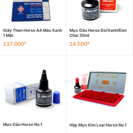
Giấy Than Horse A4 Màu Xanh
Mực Dấu Horse Đỏ/Xanh/Đen
1 Mặt
Chai 30ml
Giá
Giá
137.000
14.500
đ
đ
gốc
hiện
là:
tại
167.500đ.
là:
137.000đ.
Mực Dấu Horse No.1
Hộp Mực Kim Loại Horse No.1