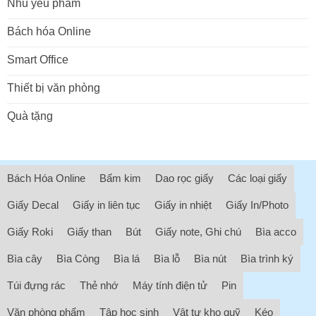
Nhu yếu phẩm
Bách hóa Online
Smart Office
Thiết bị văn phòng
Quà tặng
Bách Hóa Online
Bấm kim
Dao rọc giấy
Các loại giấy
Giấy Decal
Giấy in liên tục
Giấy in nhiệt
Giấy In/Photo
Giấy Roki
Giấy than
Bút
Giấy note, Ghi chú
Bìa acco
Bìa cây
Bìa Còng
Bìa lá
Bìa lỗ
Bìa nút
Bìa trình ký
Túi đựng rác
Thẻ nhớ
Máy tính điện tử
Pin
Văn phòng phẩm
Tập học sinh
Vật tư kho quỹ
Kéo