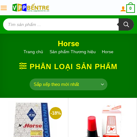
Skip
0
to
content
Tìm
kiếm
sản
phẩm
Horse
Trang chủ
/
Sản phẩm Thương hiệu
/
Horse
PHÂN LOẠI SẢN PHẨM
-18%