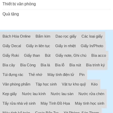
Thiết bị văn phòng
Quà tặng
Bách Hóa Online
Bấm kim
Dao rọc giấy
Các loại giấy
Giấy Decal
Giấy in liên tục
Giấy in nhiệt
Giấy In/Photo
Giấy Roki
Giấy than
Bút
Giấy note, Ghi chú
Bìa acco
Bìa cây
Bìa Còng
Bìa lá
Bìa lỗ
Bìa nút
Bìa trình ký
Túi đựng rác
Thẻ nhớ
Máy tính điện tử
Pin
Văn phòng phẩm
Tập học sinh
Vật tư kho quỹ
Kéo
Kẹp giấy
Nước lau kính
Nước lau sàn
Nước rửa chén
Tẩy rửa nhà vệ sinh
Máy Tính Đồ Họa
Máy tính học sinh
Máy tính kế toán
Casio Bến Tre
Xịt Phòng, Sáp Thơm