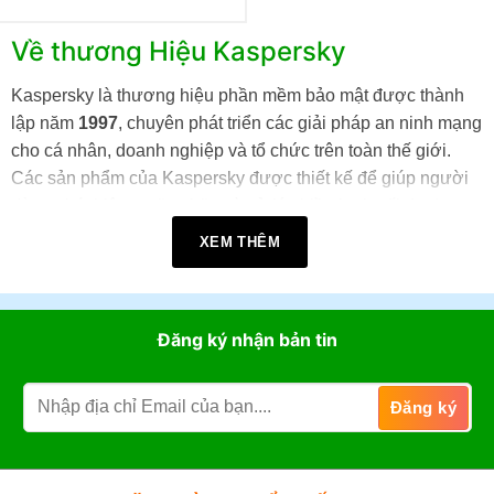
Về thương Hiệu Kaspersky
Kaspersky là thương hiệu phần mềm bảo mật được thành
lập năm
1997
, chuyên phát triển các giải pháp an ninh mạng
cho cá nhân, doanh nghiệp và tổ chức trên toàn thế giới.
Các sản phẩm của Kaspersky được thiết kế để giúp người
dùng phát hiện, ngăn chặn và xử lý nhiều loại mối đe dọa
số, đồng thời bảo vệ quyền riêng tư và dữ liệu cá nhân.
XEM THÊM
Các sản phẩm của Kaspersky
Kaspersky cung cấp nhiều giải pháp bảo mật đáp ứng các
Đăng ký nhận bản tin
nhu cầu khác nhau, bao gồm:
Kaspersky Standard
Kaspersky Plus
Kaspersky Premium