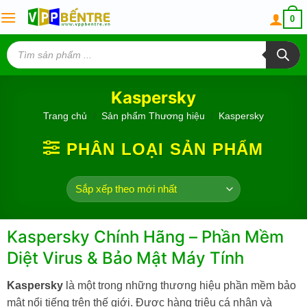
Skip
0
to
content
Tìm
kiếm
sản
phẩm
Kaspersky
Trang chủ
/
Sản phẩm Thương hiệu
/
Kaspersky
PHÂN LOẠI SẢN PHẨM
Kaspersky Chính Hãng – Phần Mềm
Diệt Virus & Bảo Mật Máy Tính
Kaspersky
là một trong những thương hiệu phần mềm bảo
mật nổi tiếng trên thế giới. Được hàng triệu cá nhân và