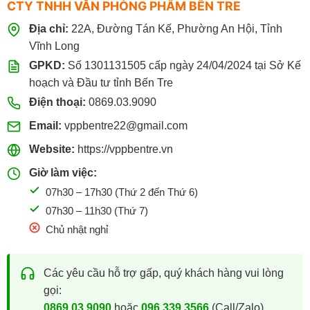
CTY TNHH VĂN PHÒNG PHẨM BẾN TRE
Giải pháp bảo mật cho doanh nghiệp
Địa chỉ:
22A, Đường Tán Kế, Phường An Hội, Tỉnh
Gia hạn bản quyền Kaspersky
Vĩnh Long
GPKD:
Số 1301131505 cấp ngày 24/04/2024 tại Sở Kế
Bản quyền cho nhiều thiết bị
hoạch và Đầu tư tỉnh Bến Tre
Mua bản quyền Kaspersky chính
Điện thoại:
0869.03.9090
hãng tại VPP Bến Tre
Email:
vppbentre22@gmail.com
Website:
https://vppbentre.vn
VPP Bến Tre
cung cấp các sản phẩm bản quyền Kaspersky
dành cho cá nhân, hộ kinh doanh và doanh nghiệp.
Giờ làm việc:
07h30 – 17h30 (Thứ 2 đến Thứ 6)
Khi mua hàng tại VPP Bến Tre, khách hàng được:
07h30 – 11h30 (Thứ 7)
Chủ nhật nghỉ
Cam kết bản quyền chính hãng.
Giá bán cạnh tranh.
Các yêu cầu hỗ trợ gấp, quý khách hàng vui lòng
Hỗ trợ lựa chọn gói phù hợp.
gọi:
Hướng dẫn kích hoạt và sử dụng.
0869 03 9090
hoặc
096 339 3566
(Call/Zalo)