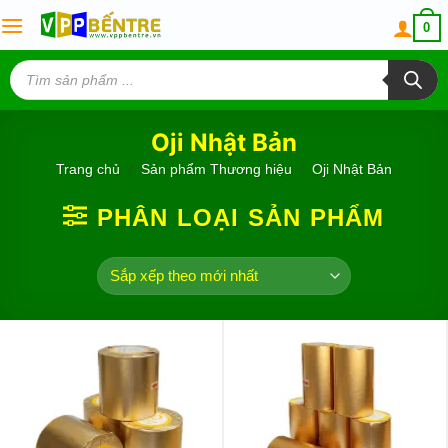
Skip
0
to
content
Tìm
kiếm
sản
phẩm
Oji Nhật Bản
Trang chủ
/
Sản phẩm Thương hiệu
/
Oji Nhật Bản
PHÂN LOẠI SẢN PHẨM