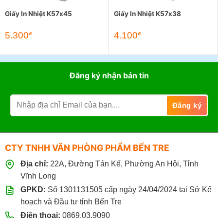
Giấy In Nhiệt K57x45
Giấy In Nhiệt K57x38
5.300
4.100
đ
đ
Đăng ký nhận bản tin
CTY TNHH VĂN PHÒNG PHẨM BẾN TRE
Địa chỉ:
22A, Đường Tán Kế, Phường An Hội, Tỉnh
Vĩnh Long
GPKD:
Số 1301131505 cấp ngày 24/04/2024 tại Sở Kế
hoạch và Đầu tư tỉnh Bến Tre
Điện thoại:
0869.03.9090