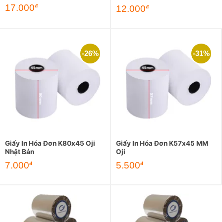
Giá
Giá
17.000
đ
Giá
Giá
12.000
đ
gốc
hiện
gốc
hiện
là:
tại
là:
tại
26.000đ.
là:
17.000đ.
là:
17.000đ.
12.000đ.
-26%
-31%
Giấy In Hóa Đơn K80x45 Oji
Giấy In Hóa Đơn K57x45 MM
Nhật Bản
Oji
Giá
Giá
Giá
Giá
7.000
5.500
đ
đ
gốc
hiện
gốc
hiện
là:
tại
là:
tại
9.500đ.
là:
8.000đ.
là:
7.000đ.
5.500đ.