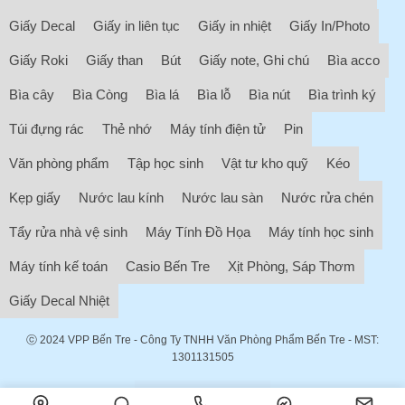
Giấy Decal
Giấy in liên tục
Giấy in nhiệt
Giấy In/Photo
Giấy Roki
Giấy than
Bút
Giấy note, Ghi chú
Bìa acco
Bìa cây
Bìa Còng
Bìa lá
Bìa lỗ
Bìa nút
Bìa trình ký
Túi đựng rác
Thẻ nhớ
Máy tính điện tử
Pin
Văn phòng phẩm
Tập học sinh
Vật tư kho quỹ
Kéo
Kẹp giấy
Nước lau kính
Nước lau sàn
Nước rửa chén
Tẩy rửa nhà vệ sinh
Máy Tính Đồ Họa
Máy tính học sinh
Máy tính kế toán
Casio Bến Tre
Xịt Phòng, Sáp Thơm
Giấy Decal Nhiệt
ⓒ 2024
VPP Bến Tre
- Công Ty TNHH Văn Phòng Phẩm Bến Tre - MST:
1301131505