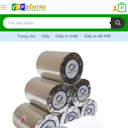
Skip
0
to
content
Tìm
kiếm
sản
phẩm
Trang chủ
/
Giấy
/
Giấy in nhiệt
/
Giấy in bill K80