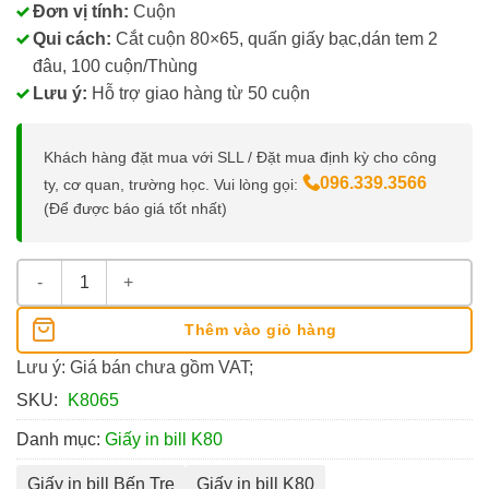
Đơn vị tính:
Cuộn
Qui cách:
Cắt cuộn 80×65, quấn giấy bạc,dán tem 2
đâu, 100 cuộn/Thùng
Lưu ý:
Hỗ trợ giao hàng từ 50 cuộn
Khách hàng đặt mua với SLL / Đặt mua định kỳ cho công
096.339.3566
ty, cơ quan, trường học. Vui lòng gọi:
(Để được báo giá tốt nhất)
Giấy In Nhiệt K80x65 số lượng
Thêm vào giỏ hàng
Lưu ý: Giá bán chưa gồm VAT;
SKU:
K8065
Danh mục:
Giấy in bill K80
Giấy in bill Bến Tre
Giấy in bill K80