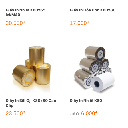
Giấy In Nhiệt K80x65
Giấy In Hóa Đơn K80x80
inkMAX
20.550
17.000
đ
đ
Giấy In Bill Oji K80x80 Cao
Giấy In Nhiệt K80
Cấp
23.500
6.000
đ
đ
Giá từ: