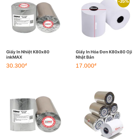
-35%
Giấy In Nhiệt K80x80
Giấy In Hóa Đơn K80x80 Oji
inkMAX
Nhật Bản
Giá
Giá
30.300
17.000
đ
đ
gốc
hiện
là:
tại
26.000đ.
là:
17.000đ.