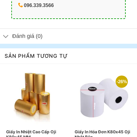
096.339.3566
Đánh giá (0)
SẢN PHẨM TƯƠNG TỰ
-26%
Giấy In Nhiệt Cao Cấp Oji
Giấy In Hóa Đơn K80x45 Oji
K80x45 MM
Nhật Bản