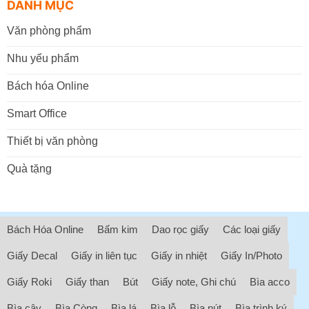
DANH MỤC
Văn phòng phẩm
Nhu yếu phẩm
Bách hóa Online
Smart Office
Thiết bị văn phòng
Quà tặng
Bách Hóa Online
Bấm kim
Dao rọc giấy
Các loại giấy
Giấy Decal
Giấy in liên tục
Giấy in nhiệt
Giấy In/Photo
Giấy Roki
Giấy than
Bút
Giấy note, Ghi chú
Bìa acco
Bìa cây
Bìa Còng
Bìa lá
Bìa lỗ
Bìa nút
Bìa trình ký