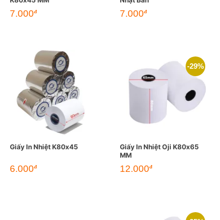
Giá
Giá
7.000
7.000
đ
đ
gốc
hiện
là:
tại
9.500đ.
là:
7.000đ.
-29%
Giấy In Nhiệt K80x45
Giấy In Nhiệt Oji K80x65
MM
Giá
Giá
6.000
12.000
đ
đ
gốc
hiện
là:
tại
17.000đ.
là:
12.000đ.