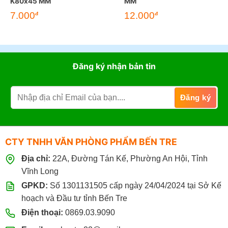
K80x45 MM
MM
Giá
Giá
7.000
12.000
đ
đ
gốc
hiện
là:
tại
17.000đ.
là:
12.000đ.
Đăng ký nhận bản tin
CTY TNHH VĂN PHÒNG PHẨM BẾN TRE
Địa chỉ:
22A, Đường Tán Kế, Phường An Hội, Tỉnh
Vĩnh Long
GPKD:
Số 1301131505 cấp ngày 24/04/2024 tại Sở Kế
hoạch và Đầu tư tỉnh Bến Tre
Điện thoại:
0869.03.9090