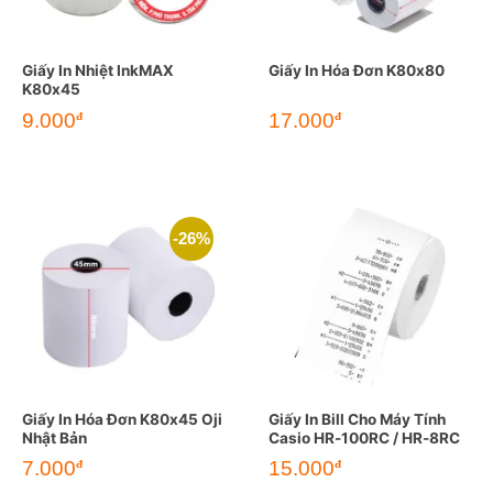
Giấy In Nhiệt InkMAX
Giấy In Hóa Đơn K80x80
K80x45
9.000
17.000
đ
đ
-26%
Giấy In Hóa Đơn K80x45 Oji
Giấy In Bill Cho Máy Tính
Nhật Bản
Casio HR-100RC / HR-8RC
Giá
Giá
7.000
15.000
đ
đ
gốc
hiện
là:
tại