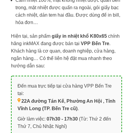
Cảm nhiệt 100%, mặt không nhiệt được quấn bên
trong, mặt nhiệt được quấn ra ngoài, gói giấy bạc
cách nhiệt, dán tem hai đầu. Được dùng để in bill,
hóa đơn…
Hiện tại, sản phẩm
giấy in nhiệt khổ K80x65
chính
hãng inkMAX đang được bán tại
VPP Bến Tre
.
Khách hàng là cơ quan, doanh nghiệp, cửa hàng,
ngân hàng… Có thể liên hệ đặt mua nhanh theo
hướng dẫn sau:
Đến mua trực tiếp tại cửa hàng VPP Bến Tre
tại:
22A đường Tán Kế, Phường An Hội , Tỉnh
Vĩnh Long (TP. Bến Tre cũ)
.
Giờ làm việc:
07h30 - 17h30
(Từ: Thứ 2 đến
Thứ 7, Chủ Nhật: Nghỉ)