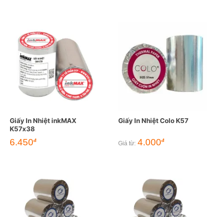
9.500đ.
là:
7.000đ.
Giấy In Nhiệt inkMAX
Giấy In Nhiệt Colo K57
K57x38
6.450
4.000
đ
đ
Giá từ: