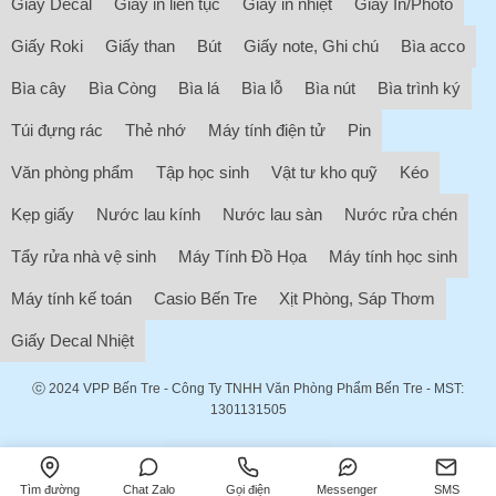
Giấy Decal
Giấy in liên tục
Giấy in nhiệt
Giấy In/Photo
Giấy Roki
Giấy than
Bút
Giấy note, Ghi chú
Bìa acco
Bìa cây
Bìa Còng
Bìa lá
Bìa lỗ
Bìa nút
Bìa trình ký
Túi đựng rác
Thẻ nhớ
Máy tính điện tử
Pin
Văn phòng phẩm
Tập học sinh
Vật tư kho quỹ
Kéo
Kẹp giấy
Nước lau kính
Nước lau sàn
Nước rửa chén
Tẩy rửa nhà vệ sinh
Máy Tính Đồ Họa
Máy tính học sinh
Máy tính kế toán
Casio Bến Tre
Xịt Phòng, Sáp Thơm
Giấy Decal Nhiệt
ⓒ 2024
VPP Bến Tre
- Công Ty TNHH Văn Phòng Phẩm Bến Tre - MST:
1301131505
Tìm đường
Chat Zalo
Gọi điện
Messenger
SMS