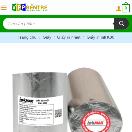
Skip
0
to
content
Tìm
kiếm
sản
phẩm
Trang chủ
/
Giấy
/
Giấy in nhiệt
/
Giấy in bill K80