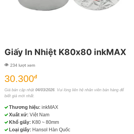
Giấy In Nhiệt K80x80 inkMAX
234 lượt xem
30.300
đ
Giá bán cập nhật
04/03/2026
. Vui lòng liên hệ nhân viên bán hàng để
biết giá mới nhất.
Thương hiệu:
inkMAX
Xuất xứ:
Việt Nam
Khổ giấy:
K80 ~ 80mm
Loại giấy:
Hansol Hàn Quốc