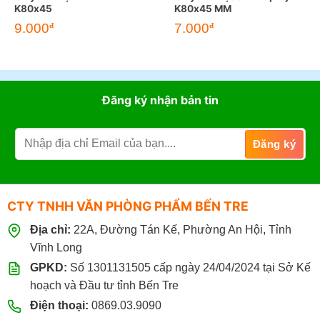
K80x45
K80x45 MM
9.000
7.000
đ
đ
Đăng ký nhận bản tin
CTY TNHH VĂN PHÒNG PHẨM BẾN TRE
Địa chỉ:
22A, Đường Tán Kế, Phường An Hội, Tỉnh
Vĩnh Long
GPKD:
Số 1301131505 cấp ngày 24/04/2024 tại Sở Kế
hoạch và Đầu tư tỉnh Bến Tre
Điện thoại:
0869.03.9090