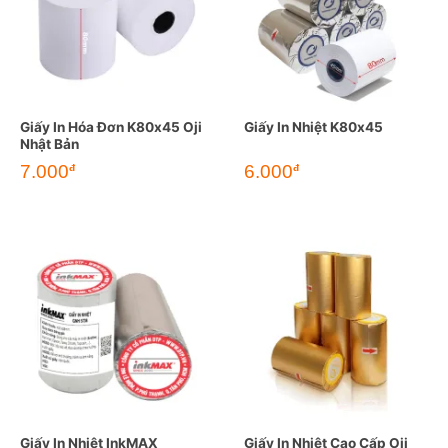
Giấy In Hóa Đơn K80x45 Oji
Giấy In Nhiệt K80x45
Nhật Bản
Giá
Giá
7.000
6.000
đ
đ
gốc
hiện
là:
tại
9.500đ.
là:
7.000đ.
Giấy In Nhiệt InkMAX
Giấy In Nhiệt Cao Cấp Oji