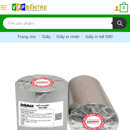
Skip
0
to
content
Tìm
kiếm
sản
phẩm
Trang chủ
/
Giấy
/
Giấy in nhiệt
/
Giấy in bill K80