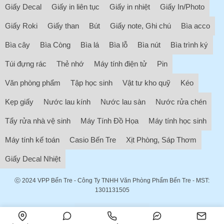
Giấy Decal
Giấy in liên tục
Giấy in nhiệt
Giấy In/Photo
Giấy Roki
Giấy than
Bút
Giấy note, Ghi chú
Bìa acco
Bìa cây
Bìa Còng
Bìa lá
Bìa lỗ
Bìa nút
Bìa trình ký
Túi đựng rác
Thẻ nhớ
Máy tính điện tử
Pin
Văn phòng phẩm
Tập học sinh
Vật tư kho quỹ
Kéo
Kẹp giấy
Nước lau kính
Nước lau sàn
Nước rửa chén
Tẩy rửa nhà vệ sinh
Máy Tính Đồ Họa
Máy tính học sinh
Máy tính kế toán
Casio Bến Tre
Xịt Phòng, Sáp Thơm
Giấy Decal Nhiệt
ⓒ 2024
VPP Bến Tre
- Công Ty TNHH Văn Phòng Phẩm Bến Tre - MST:
1301131505