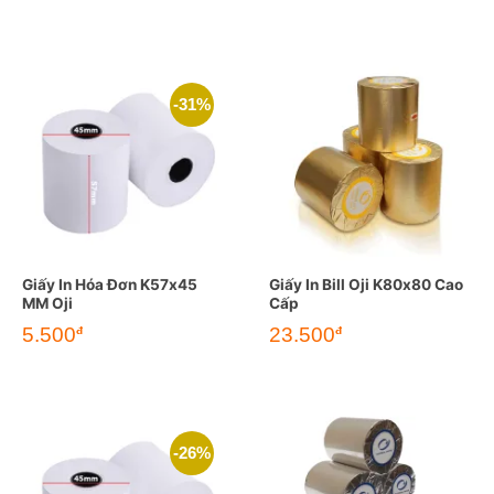
-31%
Giấy In Hóa Đơn K57x45
Giấy In Bill Oji K80x80 Cao
MM Oji
Cấp
Giá
Giá
5.500
23.500
đ
đ
gốc
hiện
là:
tại
8.000đ.
là:
5.500đ.
-26%