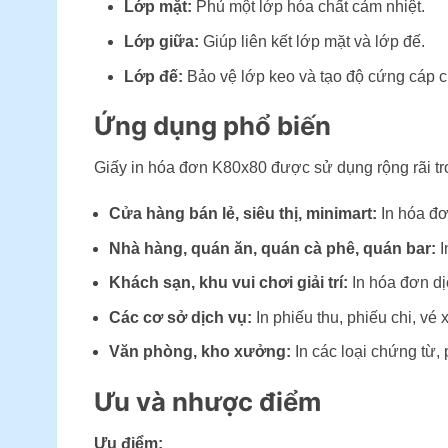
Lớp mặt:
Phủ một lớp hóa chất cảm nhiệt.
Lớp giữa:
Giúp liên kết lớp mặt và lớp đế.
Lớp đế:
Bảo vệ lớp keo và tạo độ cứng cáp c
Ứng dụng phổ biến
Giấy in hóa đơn K80x80 được sử dụng rộng rãi tro
Cửa hàng bán lẻ, siêu thị, minimart:
In hóa đơ
Nhà hàng, quán ăn, quán cà phê, quán bar:
I
Khách sạn, khu vui chơi giải trí:
In hóa đơn dị
Các cơ sở dịch vụ:
In phiếu thu, phiếu chi, vé
Văn phòng, kho xưởng:
In các loại chứng từ, 
Ưu và nhược điểm
Ưu điểm: