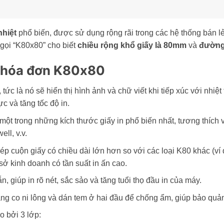
nhiệt
phổ biến, được sử dụng rộng rãi trong các hệ thống bán lẻ
 gọi “K80x80” cho biết
chiều rộng khổ giấy là 80mm
và
đường
n hóa đơn K80x80
 tức là nó sẽ hiển thị hình ảnh và chữ viết khi tiếp xúc với nhiệ
ực và tăng tốc độ in.
ột trong những kích thước giấy in phổ biến nhất, tương thích v
ll, v.v.
cuộn giấy có chiều dài lớn hơn so với các loại K80 khác (ví d
sở kinh doanh có tần suất in ấn cao.
 giúp in rõ nét, sắc sảo và tăng tuổi thọ đầu in của máy.
co ni lông và dán tem ở hai đầu để chống ẩm, giúp bảo quản tố
o bởi 3 lớp: