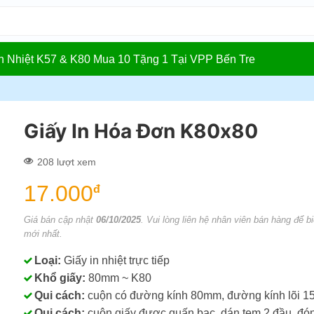
In Nhiệt K57 & K80 Mua 10 Tặng 1 Tại VPP Bến Tre
Giấy In Hóa Đơn K80x80
208 lượt xem
17.000
đ
Giá bán cập nhật
06/10/2025
. Vui lòng liên hệ nhân viên bán hàng để bi
mới nhất.
Loại:
Giấy in nhiệt trực tiếp
Khổ giấy:
80mm ~ K80
Qui cách:
cuộn có đường kính 80mm, đường kính lõi 
Qui cách:
cuộn giấy được quấn bạc, dán tem 2 đầu, đón