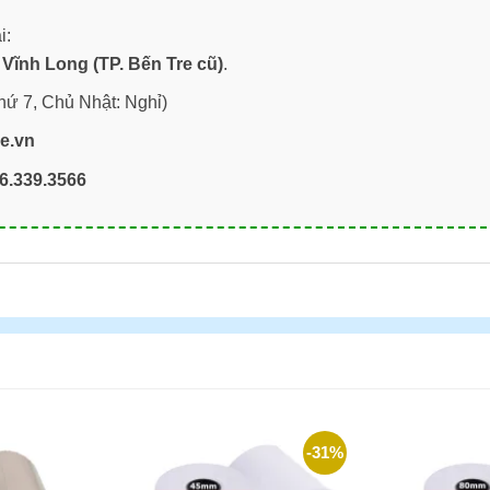
i:
Vĩnh Long (TP. Bến Tre cũ)
.
hứ 7, Chủ Nhật: Nghỉ)
re.vn
6.339.3566
-31%