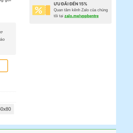
ƯU ĐÃI ĐẾN 15%
Quan tâm kênh Zalo của chúng
tôi tại
zalo.me/vppbentre
cơ
báo
80x80