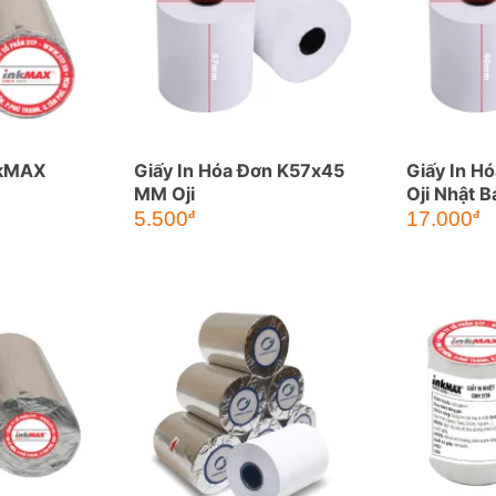
InkMAX
Giấy In Hóa Đơn K57x45
Giấy In H
MM Oji
Oji Nhật B
Giá
Giá
Giá
Gi
5.500
17.000
đ
đ
gốc
hiện
gốc
hi
là:
tại
là:
tại
8.000đ.
là:
26.000đ.
là:
5.500đ.
17