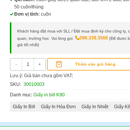
50 cuộn/thùng
Đơn vị tính:
cuộn
Khách hàng đặt mua với SLL / Đặt mua định kỳ cho công ty, 
096.339.3566
quan, trường học. Vui lòng gọi:
(Để được 
giá tốt nhất)
Giấy In Hóa Đơn K80x80 số lượng
Thêm vào giỏ hàng
Lưu ý: Giá bán chưa gồm VAT;
SKU:
30010003
Danh mục:
Giấy in bill K80
Giấy In Bill
Giấy In Hóa Đơn
Giấy In Nhiệt
Giấy K