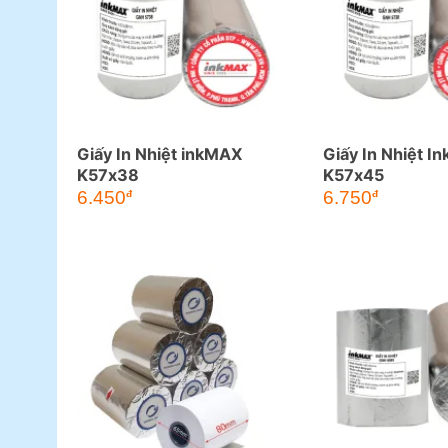
Giấy In Nhiệt inkMAX
Giấy In Nhiệt 
K57x38
K57x45
6.450
6.750
đ
đ