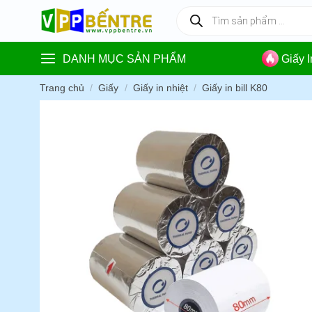
Skip
Tìm
kiếm
to
sản
content
phẩm
DANH MỤC SẢN PHẨM
Giấy 
Trang chủ
/
Giấy
/
Giấy in nhiệt
/
Giấy in bill K80