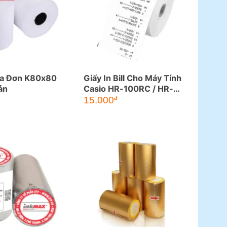
óa Đơn K80x80
Giấy In Bill Cho Máy Tính
ản
Casio HR-100RC / HR-
á
8RC
15.000
đ
ện
.000đ.