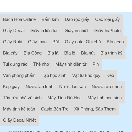
Bách Hóa Online
Bấm kim
Dao rọc giấy
Các loại giấy
Giấy Decal
Giấy in liên tục
Giấy in nhiệt
Giấy In/Photo
Giấy Roki
Giấy than
Bút
Giấy note, Ghi chú
Bìa acco
Bìa cây
Bìa Còng
Bìa lá
Bìa lỗ
Bìa nút
Bìa trình ký
Túi đựng rác
Thẻ nhớ
Máy tính điện tử
Pin
Văn phòng phẩm
Tập học sinh
Vật tư kho quỹ
Kéo
Kẹp giấy
Nước lau kính
Nước lau sàn
Nước rửa chén
Tẩy rửa nhà vệ sinh
Máy Tính Đồ Họa
Máy tính học sinh
Máy tính kế toán
Casio Bến Tre
Xịt Phòng, Sáp Thơm
Giấy Decal Nhiệt