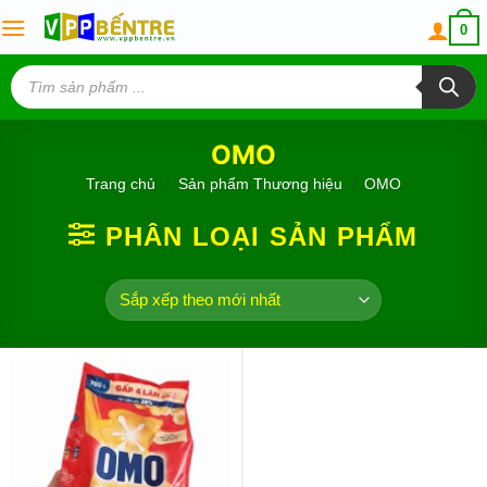
Skip
0
to
content
Tìm
kiếm
sản
phẩm
OMO
Trang chủ
/
Sản phẩm Thương hiệu
/
OMO
PHÂN LOẠI SẢN PHẨM