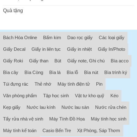
Quà tặng
Bách Hóa Online
Bấm kim
Dao rọc giấy
Các loại giấy
Giấy Decal
Giấy in liên tục
Giấy in nhiệt
Giấy In/Photo
Giấy Roki
Giấy than
Bút
Giấy note, Ghi chú
Bìa acco
Bìa cây
Bìa Còng
Bìa lá
Bìa lỗ
Bìa nút
Bìa trình ký
Túi đựng rác
Thẻ nhớ
Máy tính điện tử
Pin
Văn phòng phẩm
Tập học sinh
Vật tư kho quỹ
Kéo
Kẹp giấy
Nước lau kính
Nước lau sàn
Nước rửa chén
Tẩy rửa nhà vệ sinh
Máy Tính Đồ Họa
Máy tính học sinh
Máy tính kế toán
Casio Bến Tre
Xịt Phòng, Sáp Thơm