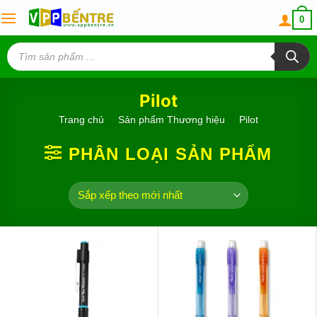
Skip
0
to
content
Tìm
kiếm
sản
phẩm
Pilot
Trang chủ
/
Sản phẩm Thương hiệu
/
Pilot
PHÂN LOẠI SẢN PHẨM