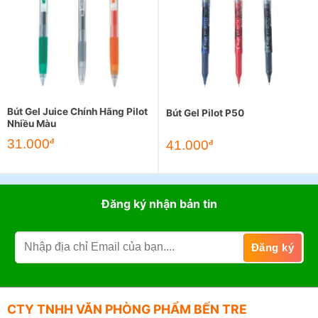
Bút Gel Juice Chính Hãng Pilot
Bút Gel Pilot P50
Nhiều Màu
31.000
đ
41.000
đ
Đăng ký nhận bản tin
CTY TNHH VĂN PHÒNG PHẨM BẾN TRE