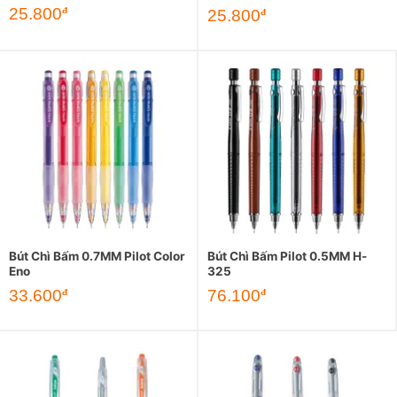
25.800
đ
25.800
đ
Bút Chì Bấm 0.7MM Pilot Color
Bút Chì Bấm Pilot 0.5MM H-
Eno
325
33.600
76.100
đ
đ