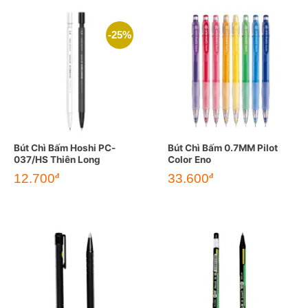
-25%
Bút Chì Bấm Hoshi PC-
Bút Chì Bấm 0.7MM Pilot
037/HS Thiên Long
Color Eno
Giá
Giá
12.700
33.600
đ
đ
gốc
hiện
là:
tại
17.000đ.
là:
12.700đ.