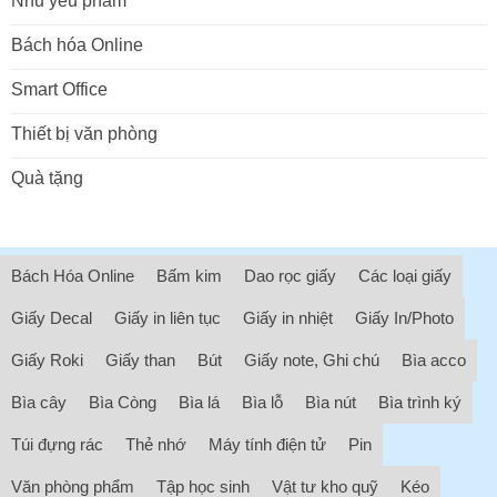
Nhu yếu phẩm
Bách hóa Online
Smart Office
Thiết bị văn phòng
Quà tặng
Bách Hóa Online
Bấm kim
Dao rọc giấy
Các loại giấy
Giấy Decal
Giấy in liên tục
Giấy in nhiệt
Giấy In/Photo
Giấy Roki
Giấy than
Bút
Giấy note, Ghi chú
Bìa acco
Bìa cây
Bìa Còng
Bìa lá
Bìa lỗ
Bìa nút
Bìa trình ký
Túi đựng rác
Thẻ nhớ
Máy tính điện tử
Pin
Văn phòng phẩm
Tập học sinh
Vật tư kho quỹ
Kéo