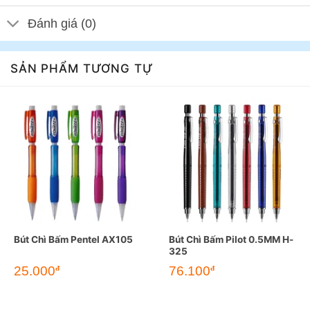
Đánh giá (0)
SẢN PHẨM TƯƠNG TỰ
Bút Chì Bấm Pentel AX105
Bút Chì Bấm Pilot 0.5MM H-
325
25.000
76.100
đ
đ