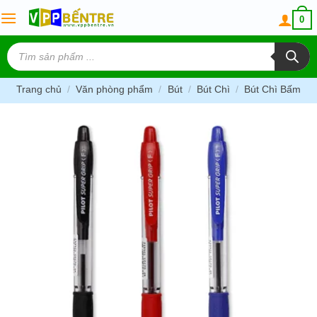
Skip
0
to
content
Tìm
kiếm
sản
phẩm
Trang chủ
/
Văn phòng phẩm
/
Bút
/
Bút Chì
/
Bút Chì Bấm