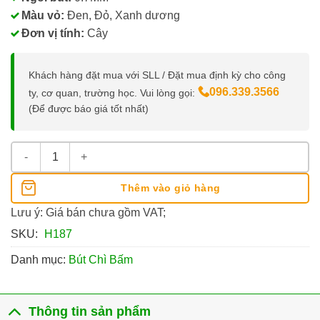
Màu vỏ:
Đen, Đỏ, Xanh dương
Đơn vị tính:
Cây
Khách hàng đặt mua với SLL / Đặt mua định kỳ cho công
096.339.3566
ty, cơ quan, trường học. Vui lòng gọi:
(Để được báo giá tốt nhất)
Bút Chì Bấm Pilot Super Grip 0.7MM số lượng
Thêm vào giỏ hàng
Lưu ý: Giá bán chưa gồm VAT;
SKU:
H187
Danh mục:
Bút Chì Bấm
Thông tin sản phẩm