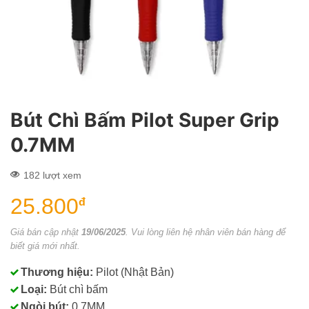
Bút Chì Bấm Pilot Super Grip
0.7MM
182 lượt xem
25.800
đ
Giá bán cập nhật
19/06/2025
. Vui lòng liên hệ nhân viên bán hàng để
biết giá mới nhất.
Thương hiệu:
Pilot (Nhật Bản)
Loại:
Bút chì bấm
Ngòi bút:
0.7MM