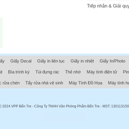
Tiếp nhận & Giải quy
iấy
Giấy Decal
Giấy in liên tục
Giấy in nhiệt
Giấy In/Photo
út
Bìa trình ký
Túi đựng rác
Thẻ nhớ
Máy tính điện tử
Pin
 rửa chén
Tẩy rửa nhà vệ sinh
Máy Tính Đồ Họa
Máy tính h
ⓒ 2024
VPP Bến Tre
- Công Ty TNHH Văn Phòng Phẩm Bến Tre - MST: 13011315