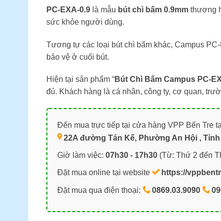
PC-EXA-0.9
là mẫu
bút chì bấm 0.9mm
thương h
sức khỏe người dùng.
Tương tự các loại bút chì bấm khác, Campus PC-E
bảo vệ ở cuối bút.
Hiện tại sản phẩm “
Bút Chì Bấm Campus PC-EX
đủ. Khách hàng là cá nhân, công ty, cơ quan, trư
Đến mua trực tiếp tại cửa hàng VPP Bến Tre tạ
22A đường Tán Kế, Phường An Hội , Tỉnh 
Giờ làm việc:
07h30 - 17h30
(Từ: Thứ 2 đến T
Đặt mua online tại website
https://vppbent
Đặt mua qua điện thoại:
0869.03.9090
09