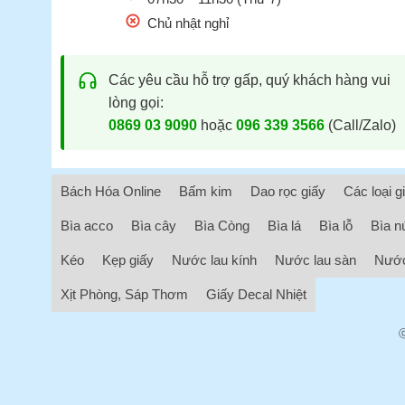
Chủ nhật nghỉ
Các yêu cầu hỗ trợ gấp, quý khách hàng vui
lòng gọi:
0869 03 9090
hoặc
096 339 3566
(Call/Zalo)
Bách Hóa Online
Bấm kim
Dao rọc giấy
Các loại g
Bìa acco
Bìa cây
Bìa Còng
Bìa lá
Bìa lỗ
Bìa n
Kéo
Kẹp giấy
Nước lau kính
Nước lau sàn
Nước
Xịt Phòng, Sáp Thơm
Giấy Decal Nhiệt