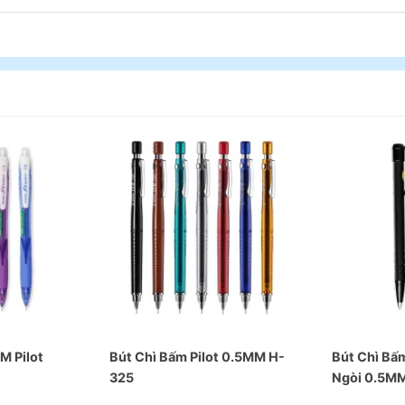
M Pilot
Bút Chì Bấm Pilot 0.5MM H-
Bút Chì Bấ
325
Ngòi 0.5M