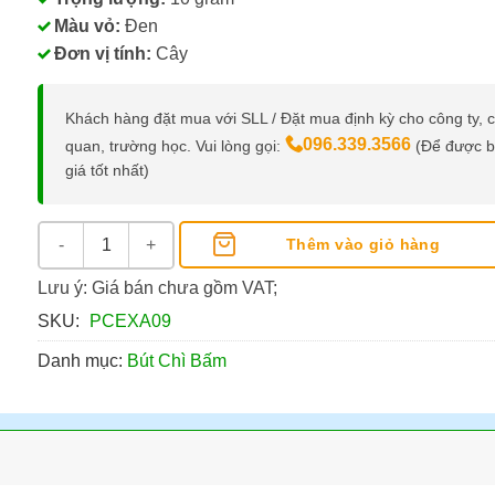
Màu vỏ:
Đen
Đơn vị tính:
Cây
Khách hàng đặt mua với SLL / Đặt mua định kỳ cho công ty, 
096.339.3566
quan, trường học. Vui lòng gọi:
(Để được 
giá tốt nhất)
Bút Chì Bấm Campus PC-EXA-0.9 số lượng
Thêm vào giỏ hàng
Lưu ý: Giá bán chưa gồm VAT;
SKU:
PCEXA09
Danh mục:
Bút Chì Bấm