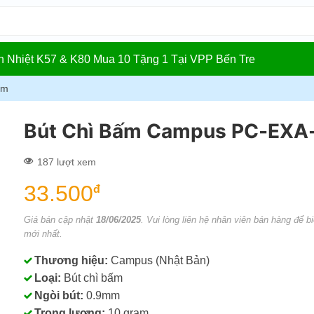
In Nhiệt K57 & K80 Mua 10 Tặng 1 Tại VPP Bến Tre
ấm
Bút Chì Bấm Campus PC-EXA
187 lượt xem
33.500
đ
Giá bán cập nhật
18/06/2025
. Vui lòng liên hệ nhân viên bán hàng để bi
mới nhất.
Thương hiệu:
Campus (Nhật Bản)
Loại:
Bút chì bấm
Ngòi bút:
0.9mm
Trọng lượng:
10 gram