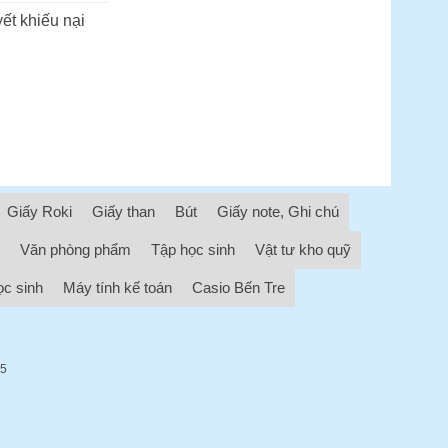
ết khiếu nại
Giấy Roki
Giấy than
Bút
Giấy note, Ghi chú
Văn phòng phẩm
Tập học sinh
Vật tư kho quỹ
ọc sinh
Máy tính kế toán
Casio Bến Tre
05