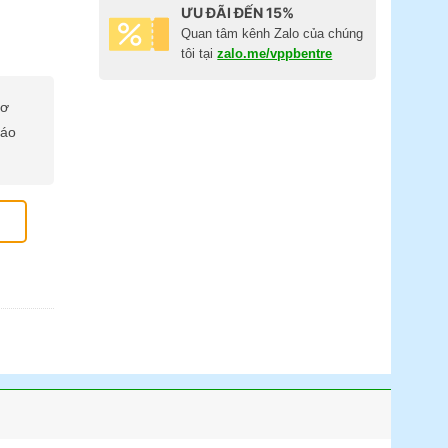
ƯU ĐÃI ĐẾN 15%
Quan tâm kênh Zalo của chúng
tôi tại
zalo.me/vppbentre
cơ
báo