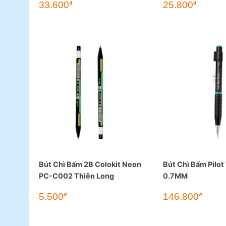
33.600
25.800
đ
đ
Bút Chì Bấm 2B Colokit Neon
Bút Chì Bấm Pilot
PC-C002 Thiên Long
0.7MM
5.500
146.800
đ
đ