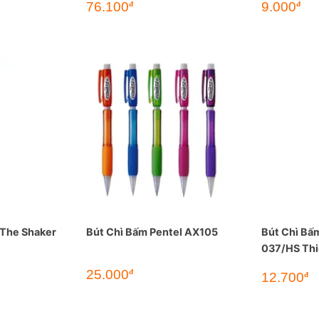
76.100
9.000
đ
đ
 The Shaker
Bút Chì Bấm Pentel AX105
Bút Chì Bấ
037/HS Thi
25.000
đ
Giá
Gi
12.700
đ
gốc
hi
là:
tại
17.000đ.
là:
12