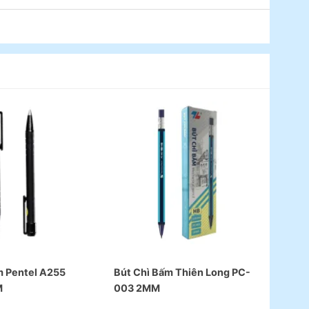
m Pentel A255
Bút Chì Bấm Thiên Long PC-
M
003 2MM