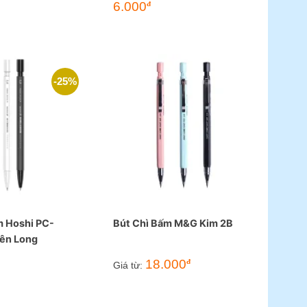
6.000
đ
-25%
m Hoshi PC-
Bút Chì Bấm M&G Kim 2B
ên Long
18.000
đ
á
Giá từ:
ện
.700đ.