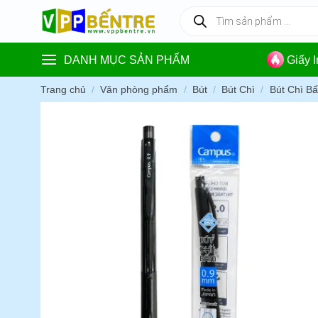
Skip
Tìm
kiếm
to
sản
content
phẩm
DANH MỤC SẢN PHẨM
Giấy 
Trang chủ
/
Văn phòng phẩm
/
Bút
/
Bút Chì
/
Bút Chì B