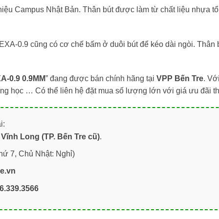
iệu Campus Nhật Bản. Thân bút được làm từ chất liệu nhựa tổn
XA-0.9 cũng có cơ chế bấm ở duôi bút để kéo dài ngòi. Thân bú
A-0.9 0.9MM
” đang được bán chính hãng tại
VPP Bến Tre
. Vớ
ờng học … Có thể liên hệ đặt mua số lượng lớn với giá ưu đãi 
i:
Vĩnh Long (TP. Bến Tre cũ)
.
hứ 7, Chủ Nhật: Nghỉ)
re.vn
6.339.3566