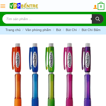
Skip
0
to
content
Tìm
kiếm
sản
phẩm
Trang chủ
/
Văn phòng phẩm
/
Bút
/
Bút Chì
/
Bút Chì Bấm