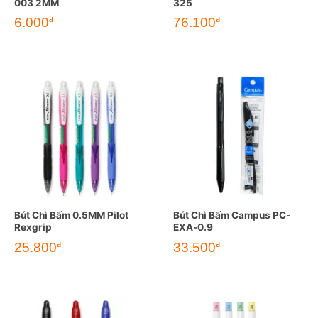
003 2MM
325
6.000
76.100
đ
đ
Bút Chì Bấm 0.5MM Pilot
Bút Chì Bấm Campus PC-
Rexgrip
EXA-0.9
25.800
33.500
đ
đ