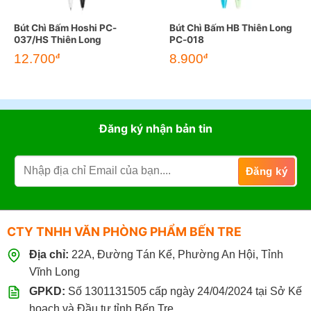
Bút Chì Bấm Hoshi PC-
Bút Chì Bấm HB Thiên Long
037/HS Thiên Long
PC-018
Giá
Giá
12.700
8.900
đ
đ
gốc
hiện
là:
tại
17.000đ.
là:
12.700đ.
Đăng ký nhận bản tin
CTY TNHH VĂN PHÒNG PHẨM BẾN TRE
Địa chỉ:
22A, Đường Tán Kế, Phường An Hội, Tỉnh
Vĩnh Long
GPKD:
Số 1301131505 cấp ngày 24/04/2024 tại Sở Kế
hoạch và Đầu tư tỉnh Bến Tre