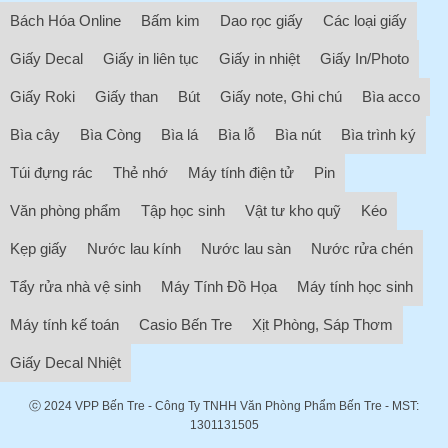
Bách Hóa Online
Bấm kim
Dao rọc giấy
Các loại giấy
Giấy Decal
Giấy in liên tục
Giấy in nhiệt
Giấy In/Photo
Giấy Roki
Giấy than
Bút
Giấy note, Ghi chú
Bìa acco
Bìa cây
Bìa Còng
Bìa lá
Bìa lỗ
Bìa nút
Bìa trình ký
Túi đựng rác
Thẻ nhớ
Máy tính điện tử
Pin
Văn phòng phẩm
Tập học sinh
Vật tư kho quỹ
Kéo
Kẹp giấy
Nước lau kính
Nước lau sàn
Nước rửa chén
Tẩy rửa nhà vệ sinh
Máy Tính Đồ Họa
Máy tính học sinh
Máy tính kế toán
Casio Bến Tre
Xịt Phòng, Sáp Thơm
Giấy Decal Nhiệt
ⓒ 2024
VPP Bến Tre
- Công Ty TNHH Văn Phòng Phẩm Bến Tre - MST:
1301131505