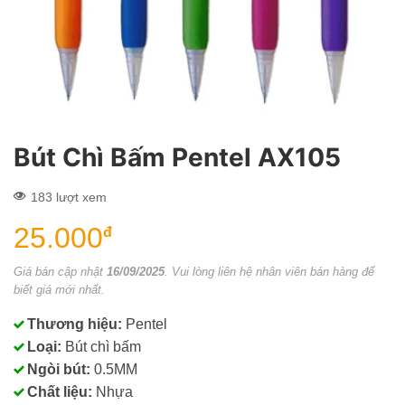
Bút Chì Bấm Pentel AX105
183 lượt xem
25.000
đ
Giá bán cập nhật
16/09/2025
. Vui lòng liên hệ nhân viên bán hàng để
biết giá mới nhất.
Thương hiệu:
Pentel
Loại:
Bút chì bấm
Ngòi bút:
0.5MM
Chất liệu:
Nhựa