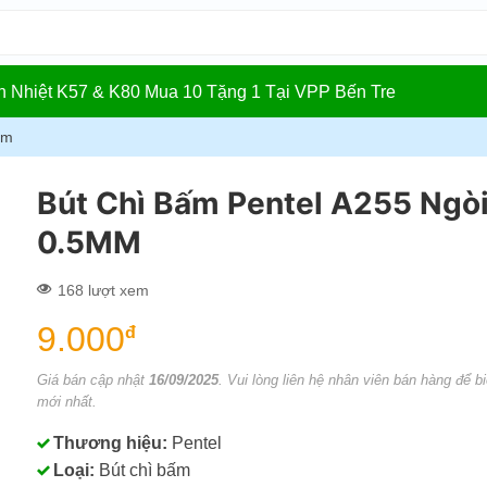
In Nhiệt K57 & K80 Mua 10 Tặng 1 Tại VPP Bến Tre
ấm
Bút Chì Bấm Pentel A255 Ngò
0.5MM
168 lượt xem
9.000
đ
Giá bán cập nhật
16/09/2025
. Vui lòng liên hệ nhân viên bán hàng để bi
mới nhất.
Thương hiệu:
Pentel
Loại:
Bút chì bấm