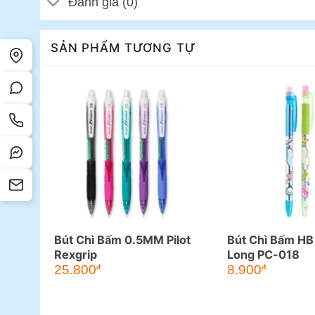
Đánh giá (0)
SẢN PHẨM TƯƠNG TỰ
Bút Chì Bấm 0.5MM Pilot
Bút Chì Bấm HB
Rexgrip
Long PC-018
25.800
8.900
đ
đ