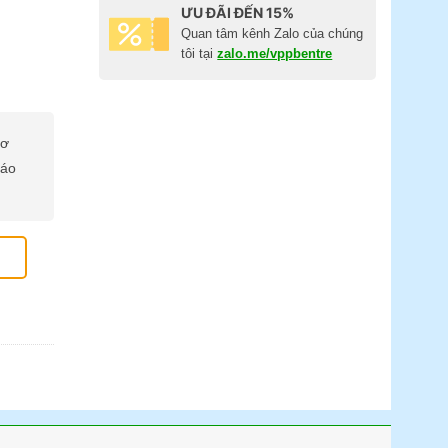
ƯU ĐÃI ĐẾN 15%
Quan tâm kênh Zalo của chúng
tôi tại
zalo.me/vppbentre
cơ
báo