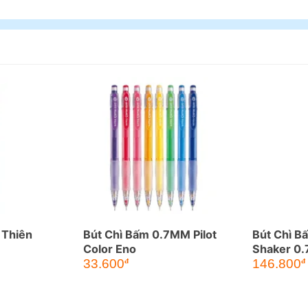
 Thiên
Bút Chì Bấm 0.7MM Pilot
Bút Chì Bấ
Color Eno
Shaker 0
33.600
146.800
đ
đ