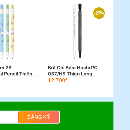
-25%
ấm 2B
Bút Chì Bấm Hoshi PC-
l Pencil Thiên
037/HS Thiên Long
Giá
Giá
029
12.700
đ
gốc
hiện
là:
tại
17.000đ.
là:
12.700đ.