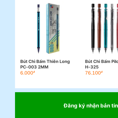
Bút Chì Bấm Thiên Long
Bút Chì Bấm Pi
PC-003 2MM
H-325
6.000
76.100
đ
đ
Đăng ký nhận bản tin