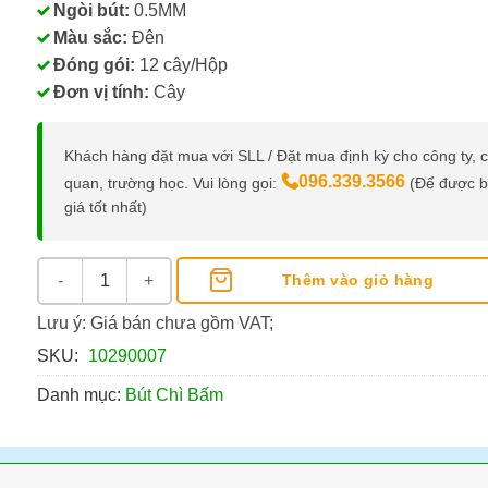
Ngòi bút:
0.5MM
Màu sắc:
Đên
Đóng gói:
12 cây/Hộp
Đơn vị tính:
Cây
Khách hàng đặt mua với SLL / Đặt mua định kỳ cho công ty, 
096.339.3566
quan, trường học. Vui lòng gọi:
(Để được 
giá tốt nhất)
Bút Chì Bấm Pentel A255 Ngòi 0.5MM số lượng
Thêm vào giỏ hàng
Lưu ý: Giá bán chưa gồm VAT;
SKU:
10290007
Danh mục:
Bút Chì Bấm