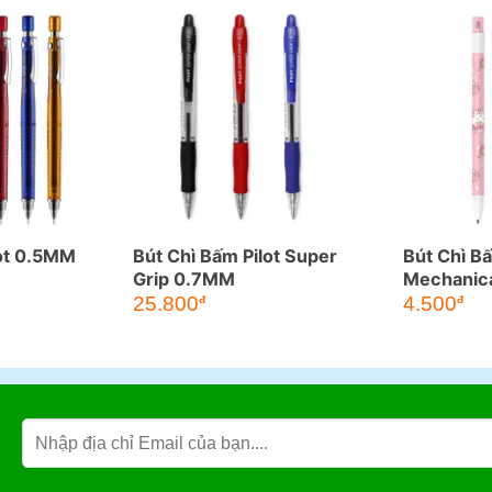
lot 0.5MM
Bút Chì Bấm Pilot Super
Bút Chì B
Grip 0.7MM
Mechanica
Long PC-
25.800
4.500
đ
đ