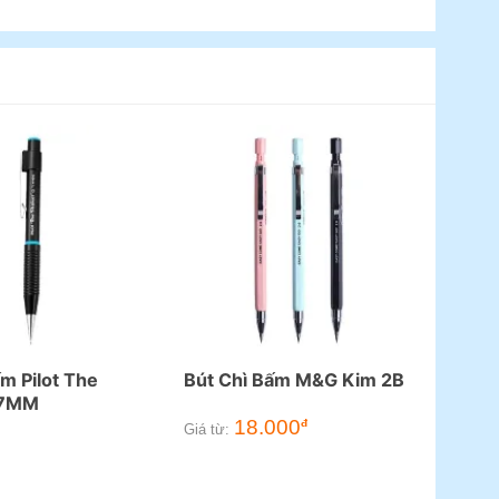
m Pilot The
Bút Chì Bấm M&G Kim 2B
.7MM
18.000
đ
Giá từ: