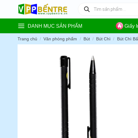
Skip
Tìm
kiếm
to
sản
content
phẩm
DANH MỤC SẢN PHẨM
Giấy 
Trang chủ
/
Văn phòng phẩm
/
Bút
/
Bút Chì
/
Bút Chì B