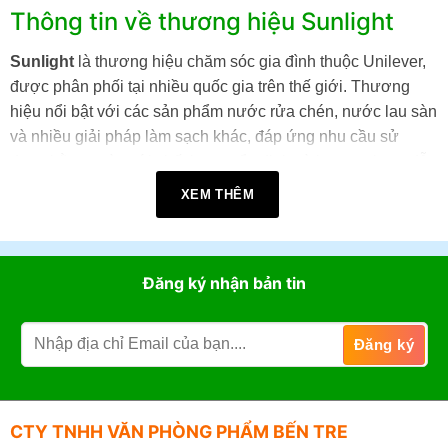
Thông tin về thương hiệu Sunlight
Sunlight
là thương hiệu chăm sóc gia đình thuộc Unilever,
được phân phối tại nhiều quốc gia trên thế giới. Thương
hiệu nổi bật với các sản phẩm nước rửa chén, nước lau sàn
và nhiều giải pháp làm sạch khác, đáp ứng nhu cầu sử
dụng hằng ngày với chất lượng ổn định và hương thơm dễ
chịu.
XEM THÊM
Sunlight cung cấp nhiều sản phẩm chăm sóc gia đình, bao
gồm: Nước rửa chén, Nước lau sàn, Nước lau bếp, Nước
Đăng ký nhận bản tin
tẩy rửa đa năng. Các sản phẩm vệ sinh và chăm sóc nhà
cửa khác.
Mua sản phẩm Sunlight chính hãng
tại VPP Bến Tre
VPP Bến Tre chuyên cung cấp các sản phẩm Sunlight chính
CTY TNHH VĂN PHÒNG PHẨM BẾN TRE