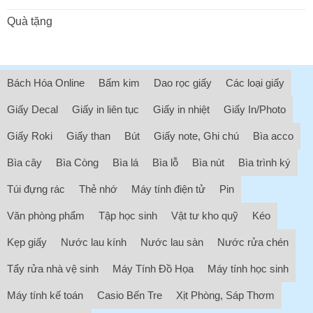
Quà tặng
Bách Hóa Online
Bấm kim
Dao rọc giấy
Các loại giấy
Giấy Decal
Giấy in liên tục
Giấy in nhiệt
Giấy In/Photo
Giấy Roki
Giấy than
Bút
Giấy note, Ghi chú
Bìa acco
Bìa cây
Bìa Còng
Bìa lá
Bìa lỗ
Bìa nút
Bìa trình ký
Túi đựng rác
Thẻ nhớ
Máy tính điện tử
Pin
Văn phòng phẩm
Tập học sinh
Vật tư kho quỹ
Kéo
Kẹp giấy
Nước lau kính
Nước lau sàn
Nước rửa chén
Tẩy rửa nhà vệ sinh
Máy Tính Đồ Họa
Máy tính học sinh
Máy tính kế toán
Casio Bến Tre
Xịt Phòng, Sáp Thơm