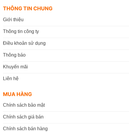
THÔNG TIN CHUNG
Đến mua trực tiếp tại cửa hàng VPP Bến Tre tại:
Giới thiệu
22A đường Tán Kế, Phường An Hội , Tỉnh Vĩnh
Thông tin công ty
Long (TP. Bến Tre cũ)
.
Điều khoản sử dụng
Giờ làm việc:
07h30 - 17h30
(Từ: Thứ 2 đến Thứ 7,
Chủ Nhật: Nghỉ)
Thông báo
Đặt mua online tại website
https://vppbentre.vn
Khuyến mãi
Đặt mua qua điện thoại:
0869.03.9090
Liên hệ
096.339.3566
MUA HÀNG
Chính sách bảo mật
Chính sách giá bán
Chính sách bán hàng