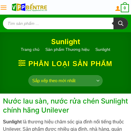
Skip
0
to
content
Tìm
kiếm
sản
phẩm
Sunlight
Trang chủ
/
Sản phẩm Thương hiệu
/
Sunlight
PHÂN LOẠI SẢN PHẨM
Nước lau sàn, nước rửa chén Sunlight
chính hãng Unilever
Sunlight
là thương hiệu chăm sóc gia đình nổi tiếng thuộc
Unilever. Sản phẩm được nhiều gia đình, nhà hàng, quán