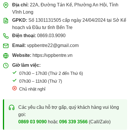
hãng phục vụ nhu cầu của hộ gia đình, doanh nghiệp và các
Địa chỉ:
22A, Đường Tán Kế, Phường An Hội, Tỉnh
đơn vị kinh doanh dịch vụ.
Vĩnh Long
GPKD:
Số 1301131505 cấp ngày 24/04/2024 tại Sở Kế
KHI MUA HÀNG TẠI VPP BẾN TRE, KHÁCH
hoạch và Đầu tư tỉnh Bến Tre
HÀNG ĐƯỢC:
Điện thoại:
0869.03.9090
Cam kết hàng chính hãng.
Email:
vppbentre22@gmail.com
Giá bán cạnh tranh.
Website:
https://vppbentre.vn
Đa dạng dung tích và quy cách.
Giờ làm việc:
07h30 – 17h30 (Thứ 2 đến Thứ 6)
Giao hàng nhanh tại TP. Bến Tre cũ và khu vực lân cận.
07h30 – 11h30 (Thứ 7)
Hỗ trợ đơn hàng số lượng lớn.
Chủ nhật nghỉ
Xuất hóa đơn VAT đầy đủ.
Ngoài Sunlight, VPP Bến Tre còn cung cấp nhiều sản phẩm
Các yêu cầu hỗ trợ gấp, quý khách hàng vui lòng
tẩy rửa, giấy tiêu dùng, nhu yếu phẩm và văn phòng phẩm,
gọi:
đáp ứng nhu cầu mua sắm trọn gói cho doanh nghiệp và gia
0869 03 9090
hoặc
096 339 3566
(Call/Zalo)
đình.