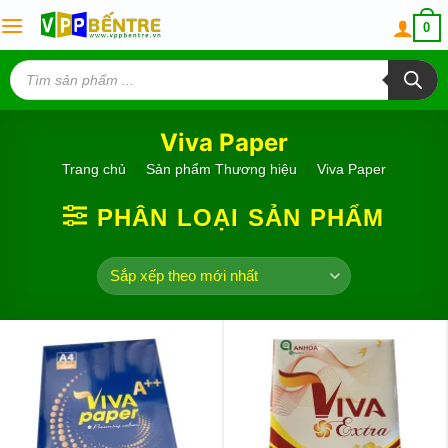
Skip
0
to
content
Tìm
kiếm
sản
phẩm
Viva Paper
Trang chủ
/
Sản phẩm Thương hiệu
/
Viva Paper
PHÂN LOẠI SẢN PHẨM