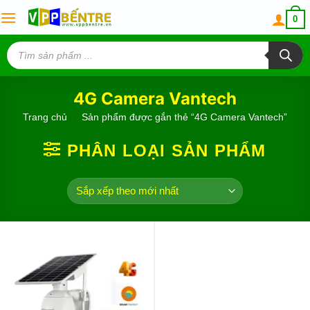
Skip
0
to
content
Tìm
kiếm
sản
phẩm
4G Camera Vantech
Trang chủ
/
Sản phẩm được gắn thẻ “4G Camera Vantech”
PHÂN LOẠI SẢN PHẨM