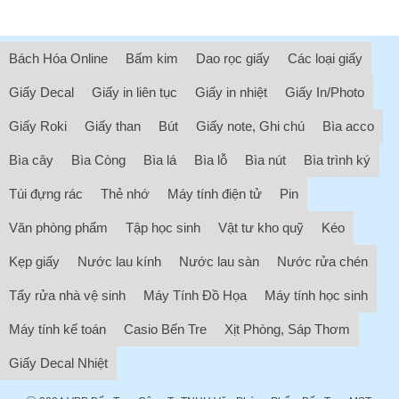
Bách Hóa Online
Bấm kim
Dao rọc giấy
Các loại giấy
Giấy Decal
Giấy in liên tục
Giấy in nhiệt
Giấy In/Photo
Giấy Roki
Giấy than
Bút
Giấy note, Ghi chú
Bìa acco
Bìa cây
Bìa Còng
Bìa lá
Bìa lỗ
Bìa nút
Bìa trình ký
Túi đựng rác
Thẻ nhớ
Máy tính điện tử
Pin
Văn phòng phẩm
Tập học sinh
Vật tư kho quỹ
Kéo
Kẹp giấy
Nước lau kính
Nước lau sàn
Nước rửa chén
Tẩy rửa nhà vệ sinh
Máy Tính Đồ Họa
Máy tính học sinh
Máy tính kế toán
Casio Bến Tre
Xịt Phòng, Sáp Thơm
Giấy Decal Nhiệt