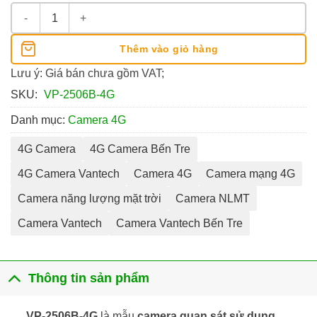
Camera NLMT Dùng Sim 4G Vantech VP-2506B-4G số lượng
Thêm vào giỏ hàng
Lưu ý: Giá bán chưa gồm VAT;
SKU:
VP-2506B-4G
Danh mục:
Camera 4G
4G Camera
4G Camera Bến Tre
4G Camera Vantech
Camera 4G
Camera mạng 4G
Camera năng lượng mặt trời
Camera NLMT
Camera Vantech
Camera Vantech Bến Tre
Thông tin sản phẩm
VP-2506B-4G
là mẫu
camera quan sát sử dụng