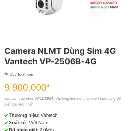
Camera NLMT Dùng Sim 4G
Vantech VP-2506B-4G
187 lượt xem
9.900.000
đ
Giá bán cập nhật
07/11/2024
. Vui lòng liên hệ nhân viên bán hàng để
biết giá mới nhất.
Thương hiệu:
Vantech
Xuất xứ:
Việt Nam
Độ phân giải:
2.0Mpx