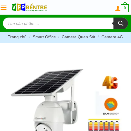
Skip
0
to
content
Tìm
kiếm
sản
phẩm
Trang chủ
/
Smart Office
/
Camera Quan Sát
/
Camera 4G