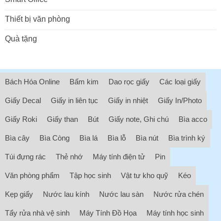
Thiết bị văn phòng
Quà tặng
Bách Hóa Online
Bấm kim
Dao rọc giấy
Các loại giấy
Giấy Decal
Giấy in liên tục
Giấy in nhiệt
Giấy In/Photo
Giấy Roki
Giấy than
Bút
Giấy note, Ghi chú
Bìa acco
Bìa cây
Bìa Còng
Bìa lá
Bìa lỗ
Bìa nút
Bìa trình ký
Túi đựng rác
Thẻ nhớ
Máy tính điện tử
Pin
Văn phòng phẩm
Tập học sinh
Vật tư kho quỹ
Kéo
Kẹp giấy
Nước lau kính
Nước lau sàn
Nước rửa chén
Tẩy rửa nhà vệ sinh
Máy Tính Đồ Họa
Máy tính học sinh