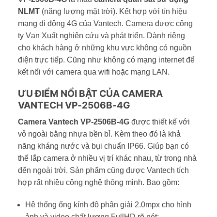
NLMT
(năng lượng mặt trời). Kết hợp với tín hiệu
mạng di động 4G của Vantech. Camera được công
ty Vạn Xuất nghiên cứu và phát triển. Dành riêng
cho khách hàng ở những khu vực không có nguồn
điện trực tiếp. Cũng như không có mạng internet để
kết nối với camera qua wifi hoặc mạng LAN.
ƯU ĐIỂM NỔI BẬT CỦA CAMERA
VANTECH VP-2506B-4G
Camera Vantech VP-2506B-4G
được thiết kế với
vỏ ngoài bằng nhựa bền bỉ. Kèm theo đó là khả
năng kháng nước và bụi chuẩn IP66. Giúp bạn có
thể lắp camera ở nhiều vị trí khác nhau, từ trong nhà
đến ngoài trời. Sản phẩm cũng được Vantech tích
hợp rất nhiều công nghệ thông minh. Bao gồm:
Hệ thống ống kính độ phân giải 2.0mpx cho hình
ảnh và video chất lượng FullHD rõ nét;