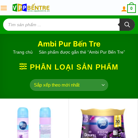
Skip
0
to
content
Tìm
kiếm
sản
phẩm
Ambi Pur Bến Tre
Trang chủ
/
Sản phẩm được gắn thẻ “Ambi Pur Bến Tre”
PHÂN LOẠI SẢN PHẨM