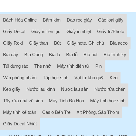
Bách Hóa Online
Bấm kim
Dao rọc giấy
Các loại giấy
Giấy Decal
Giấy in liên tục
Giấy in nhiệt
Giấy In/Photo
Giấy Roki
Giấy than
Bút
Giấy note, Ghi chú
Bìa acco
Bìa cây
Bìa Còng
Bìa lá
Bìa lỗ
Bìa nút
Bìa trình ký
Túi đựng rác
Thẻ nhớ
Máy tính điện tử
Pin
Văn phòng phẩm
Tập học sinh
Vật tư kho quỹ
Kéo
Kẹp giấy
Nước lau kính
Nước lau sàn
Nước rửa chén
Tẩy rửa nhà vệ sinh
Máy Tính Đồ Họa
Máy tính học sinh
Máy tính kế toán
Casio Bến Tre
Xịt Phòng, Sáp Thơm
Giấy Decal Nhiệt