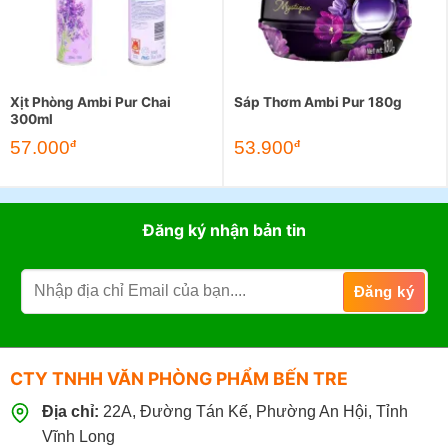
Xịt Phòng Ambi Pur Chai
Sáp Thơm Ambi Pur 180g
300ml
57.000
53.900
đ
đ
Đăng ký nhận bản tin
CTY TNHH VĂN PHÒNG PHẨM BẾN TRE
Địa chỉ:
22A, Đường Tán Kế, Phường An Hội, Tỉnh
Vĩnh Long