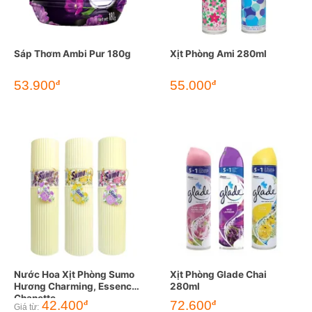
Sáp Thơm Ambi Pur 180g
Xịt Phòng Ami 280ml
53.900
55.000
đ
đ
Nước Hoa Xịt Phòng Sumo
Xịt Phòng Glade Chai
Hương Charming, Essence,
280ml
Chanette
42.400
72.600
đ
đ
Giá từ: