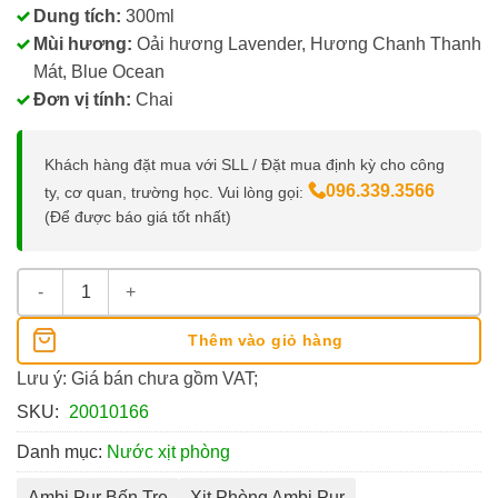
Dung tích:
300ml
Mùi hương:
Oải hương Lavender, Hương Chanh Thanh
Mát, Blue Ocean
Đơn vị tính:
Chai
Khách hàng đặt mua với SLL / Đặt mua định kỳ cho công
096.339.3566
ty, cơ quan, trường học. Vui lòng gọi:
(Để được báo giá tốt nhất)
Xịt Phòng Ambi Pur Chai 300ml số lượng
Thêm vào giỏ hàng
Lưu ý: Giá bán chưa gồm VAT;
SKU:
20010166
Danh mục:
Nước xịt phòng
Ambi Pur Bến Tre
Xịt Phòng Ambi Pur