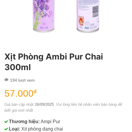
Xịt Phòng Ambi Pur Chai
300ml
194 lượt xem
57.000
đ
Giá bán cập nhật
16/09/2025
. Vui lòng liên hệ nhân viên bán hàng để
biết giá mới nhất.
Thương hiệu:
Ampi Pur
Loại:
Xịt phòng dạng chai