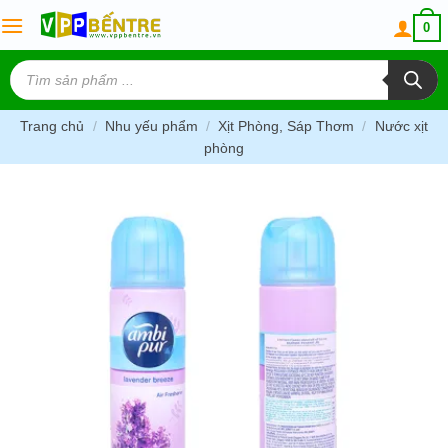
Skip
0
to
content
Tìm
kiếm
sản
phẩm
Trang chủ
/
Nhu yếu phẩm
/
Xịt Phòng, Sáp Thơm
/
Nước xịt
phòng