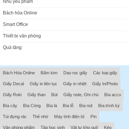
Nhu yếu phẩm
Bách hóa Online
Smart Office
Thiết bị văn phòng
Quà tặng
Bách Hóa Online
Bấm kim
Dao rọc giấy
Các loại giấy
Giấy Decal
Giấy in liên tục
Giấy in nhiệt
Giấy In/Photo
Giấy Roki
Giấy than
Bút
Giấy note, Ghi chú
Bìa acco
Bìa cây
Bìa Còng
Bìa lá
Bìa lỗ
Bìa nút
Bìa trình ký
Túi đựng rác
Thẻ nhớ
Máy tính điện tử
Pin
Văn phòng phẩm
Tập học sinh
Vật tư kho quỹ
Kéo