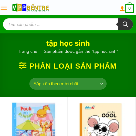
Skip
0
to
content
Tìm
kiếm
sản
phẩm
tập học sinh
Trang chủ
/
Sản phẩm được gắn thẻ “tập học sinh”
PHÂN LOẠI SẢN PHẨM