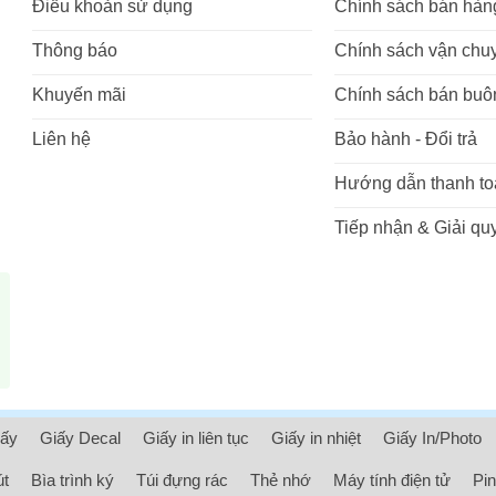
Điều khoản sử dụng
Chính sách bán hàn
Thông báo
Chính sách vận chu
Khuyến mãi
Chính sách bán buô
Liên hệ
Bảo hành - Đổi trả
Hướng dẫn thanh to
Tiếp nhận & Giải quy
iấy
Giấy Decal
Giấy in liên tục
Giấy in nhiệt
Giấy In/Photo
út
Bìa trình ký
Túi đựng rác
Thẻ nhớ
Máy tính điện tử
Pin