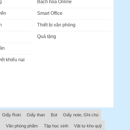
g
Bách hóa Online
yển
Smart Office
n
Thiết bị văn phòng
Quà tặng
án
ết khiếu nại
Giấy Roki
Giấy than
Bút
Giấy note, Ghi chú
Văn phòng phẩm
Tập học sinh
Vật tư kho quỹ