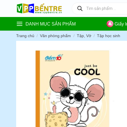
Skip
Tìm
kiếm
to
sản
content
phẩm
DANH MỤC SẢN PHẨM
Giấy 
Trang chủ
/
Văn phòng phẩm
/
Tập, Vở
/
Tập học sinh