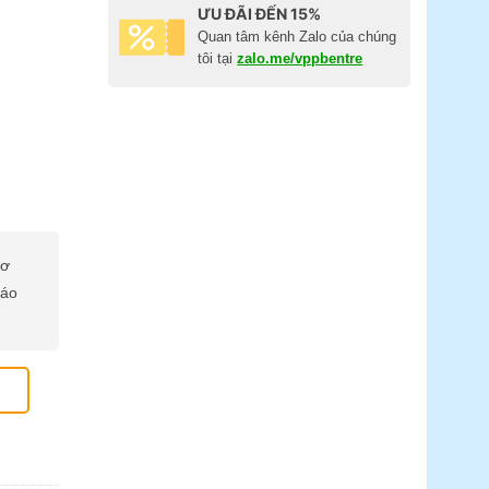
ƯU ĐÃI ĐẾN 15%
Quan tâm kênh Zalo của chúng
tôi tại
zalo.me/vppbentre
cơ
báo