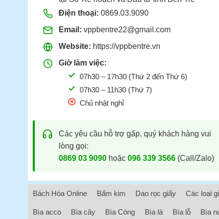
Điện thoại:
0869.03.9090
Email:
vppbentre22@gmail.com
Website:
https://vppbentre.vn
Giờ làm việc:
07h30 – 17h30 (Thứ 2 đến Thứ 6)
07h30 – 11h30 (Thứ 7)
Chủ nhật nghỉ
Các yêu cầu hỗ trợ gấp, quý khách hàng vui
lòng gọi:
0869 03 9090
hoặc
096 339 3566
(Call/Zalo)
Bách Hóa Online
Bấm kim
Dao rọc giấy
Các loại g
Bìa acco
Bìa cây
Bìa Còng
Bìa lá
Bìa lỗ
Bìa n