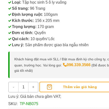
Loại:
Tập học sinh 5 ô ly vuông
Số trang:
96 Trang
Định lượng ruột:
100gsm
Kích thước:
156 x 205 mm
Trọng lượng:
170 gram
Đơn vị tính:
Quyển
Qui cách:
10 quyển/ Lốc
Lưu ý:
Sản phẩm được giao bìa ngẫu nhiên
Khách hàng đặt mua với SLL / Đặt mua định kỳ cho công ty, 
096.339.3566
quan, trường học. Vui lòng gọi:
(Để được 
giá tốt nhất)
Tập Học Sinh Thiên Long 96 Trang 5 Ô Ly Vuông số lượng
Thêm vào giỏ hàng
Lưu ý: Giá bán chưa gồm VAT;
SKU:
TP-NB075