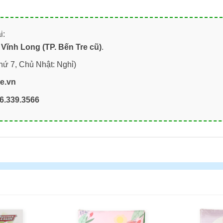
i:
Vĩnh Long (TP. Bến Tre cũ)
.
hứ 7, Chủ Nhật: Nghỉ)
re.vn
6.339.3566