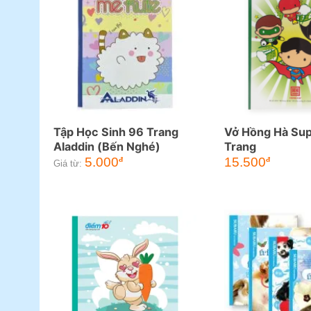
Tập Học Sinh 96 Trang
Vở Hồng Hà Su
Aladdin (Bến Nghé)
Trang
5.000
15.500
đ
đ
Giá từ: