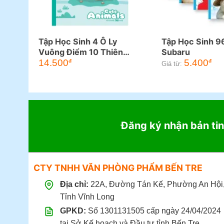
Tập Học Sinh 4 Ô Ly
Tập Học Sinh 9
Vuông Điểm 10 Thiên
Subaru
Long 96 Trang
14.500
5.400
đ
đ
Giá từ:
Đăng ký nhận bản tin
CTY TNHH VĂN PHÒNG PHẨM BẾN TRE
Địa chỉ:
22A, Đường Tán Kế, Phường An Hội
Tỉnh Vĩnh Long
GPKD:
Số 1301131505 cấp ngày 24/04/2024
tại Sở Kế hoạch và Đầu tư tỉnh Bến Tre