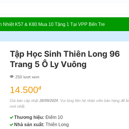
In Nhiệt K57 & K80 Mua 10 Tặng 1 Tại VPP Bến Tre
Tập Học Sinh Thiên Long 96
Trang 5 Ô Ly Vuông
250 lượt xem
14.500
đ
Giá bán cập nhật
26/09/2024
. Vui lòng liên hệ nhân viên bán hàng để bi
mới nhất.
Thương hiệu:
Điểm 10
Nhà sản xuất:
Thiên Long