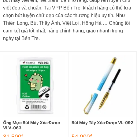
bút máy viết êm, nét thanh đậm rõ ràng. Giúp rèn luyện chữ
viết đẹp và chuẩn. Tại VPP Bến Tre, khách hàng có thể lựa
chọn bút luyện chữ đẹp của các thương hiệu uy tín. Như:
Thiên Long, Bút Thầy Ánh, Việt Lợi, Hồng Hà … Chúng tôi
cam kết giá tốt nhất, hàng chính hãng, giao nhanh trong
ngày tại Bến Tre.
Ống Mực Bút Máy Xóa Được
Bút Máy Tẩy Xóa Được VL-092
VLV-063
31.500
54.000
đ
đ