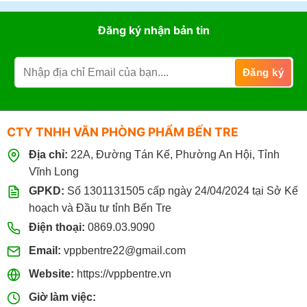
Đặt mua online tại website
https://vppbentre.vn
Đăng ký nhận bản tin
Đặt mua qua điện thoại:
0869.03.9090
096.339.3566
CTY TNHH VĂN PHÒNG PHẨM BẾN TRE
Địa chỉ:
22A, Đường Tán Kế, Phường An Hội, Tỉnh
Vĩnh Long
GPKD:
Số 1301131505 cấp ngày 24/04/2024 tại Sở Kế
hoạch và Đầu tư tỉnh Bến Tre
Điện thoại:
0869.03.9090
Email:
vppbentre22@gmail.com
Website:
https://vppbentre.vn
Giờ làm việc: