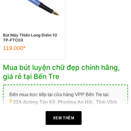
Bút Máy Thiên Long Điểm 10
TP-FTC03
119.000
đ
Mua bút luyện chữ đẹp chính hãng,
giá rẻ tại Bến Tre
Đến mua trực tiếp tại cửa hàng VPP Bến Tre tại:
22A đường Tán Kế, Phường An Hội , Tỉnh Vĩnh
Long (TP. Bến Tre cũ)
.
XEM THÊM
Giờ làm việc:
07h30 - 17h30
(Từ: Thứ 2 đến Thứ 7,
Chủ Nhật: Nghỉ)