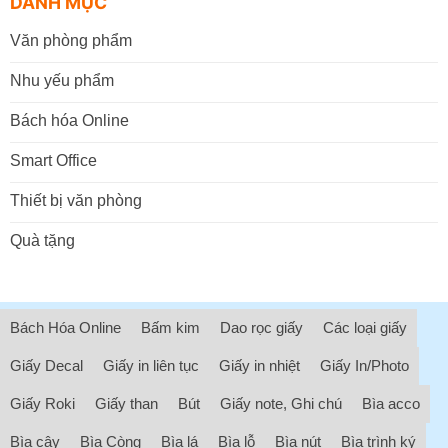
DANH MỤC
Văn phòng phẩm
Nhu yếu phẩm
Bách hóa Online
Smart Office
Thiết bị văn phòng
Quà tặng
Bách Hóa Online
Bấm kim
Dao rọc giấy
Các loại giấy
Giấy Decal
Giấy in liên tục
Giấy in nhiệt
Giấy In/Photo
Giấy Roki
Giấy than
Bút
Giấy note, Ghi chú
Bìa acco
Bìa cây
Bìa Còng
Bìa lá
Bìa lỗ
Bìa nút
Bìa trình ký