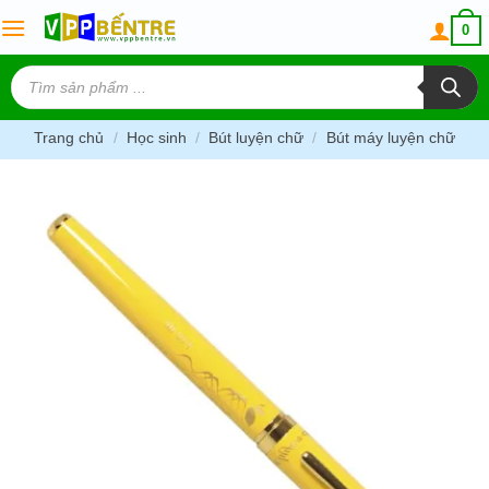
Skip
0
to
content
Tìm
kiếm
sản
phẩm
Trang chủ
/
Học sinh
/
Bút luyện chữ
/
Bút máy luyện chữ