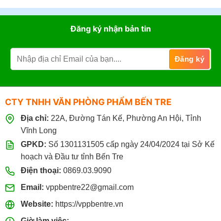
Đăng ký nhận bản tin
CTY TNHH VĂN PHÒNG PHẨM BẾN TRE
Địa chỉ:
22A, Đường Tán Kế, Phường An Hội, Tỉnh
Vĩnh Long
GPKD:
Số 1301131505 cấp ngày 24/04/2024 tại Sở Kế
hoạch và Đầu tư tỉnh Bến Tre
Điện thoại:
0869.03.9090
Email:
vppbentre22@gmail.com
Website:
https://vppbentre.vn
Giờ làm việc: