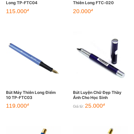
Long TP-FTC04
Thiên Long FTC-020
115.000
20.000
đ
đ
Bút Máy Thiên Long Điểm
Bút Luyện Chữ Đẹp Thầy
10 TP-FTC03
Ánh Cho Học Sinh
119.000
25.000
đ
đ
Giá từ: