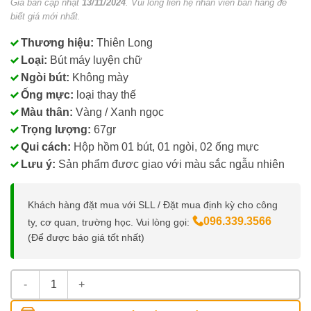
Giá bán cập nhật
13/11/2024
. Vui lòng liên hệ nhân viên bán hàng để
biết giá mới nhất.
Thương hiệu:
Thiên Long
Loại:
Bút máy luyện chữ
Ngòi bút:
Không mày
Ống mực:
loại thay thế
Màu thân:
Vàng / Xanh ngọc
Trọng lượng:
67gr
Qui cách:
Hộp hồm 01 bút, 01 ngòi, 02 ống mực
Lưu ý:
Sản phẩm đươc giao với màu sắc ngẫu nhiên
Khách hàng đặt mua với SLL / Đặt mua định kỳ cho công
096.339.3566
ty, cơ quan, trường học. Vui lòng gọi:
(Để được báo giá tốt nhất)
Bút Máy Học Sinh Điểm 10 Thiên Long FTC-02 số lượng