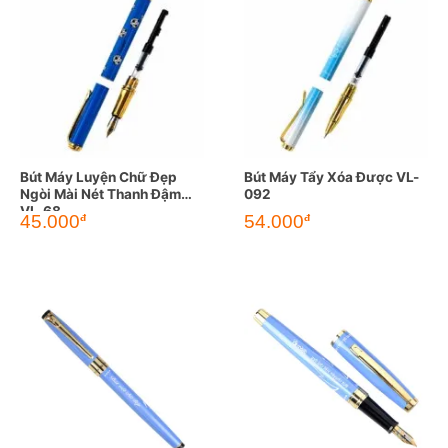
Bút Máy Luyện Chữ Đẹp
Bút Máy Tẩy Xóa Được VL-
Ngòi Mài Nét Thanh Đậm
092
VL-68
45.000
54.000
đ
đ