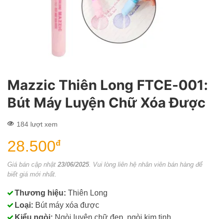
Mazzic Thiên Long FTCE-001:
Bút Máy Luyện Chữ Xóa Được
184 lượt xem
28.500
đ
Giá bán cập nhật
23/06/2025
. Vui lòng liên hệ nhân viên bán hàng để
biết giá mới nhất.
Thương hiệu:
Thiên Long
Loại:
Bút máy xóa được
Kiểu ngòi:
Ngòi luyện chữ đẹp, ngòi kim tinh