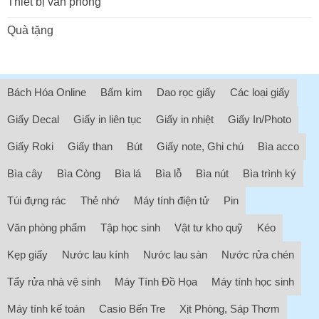
Thiết bị văn phòng
Quà tặng
Bách Hóa Online
Bấm kim
Dao rọc giấy
Các loại giấy
Giấy Decal
Giấy in liên tục
Giấy in nhiệt
Giấy In/Photo
Giấy Roki
Giấy than
Bút
Giấy note, Ghi chú
Bìa acco
Bìa cây
Bìa Còng
Bìa lá
Bìa lỗ
Bìa nút
Bìa trình ký
Túi đựng rác
Thẻ nhớ
Máy tính điện tử
Pin
Văn phòng phẩm
Tập học sinh
Vật tư kho quỹ
Kéo
Kẹp giấy
Nước lau kính
Nước lau sàn
Nước rửa chén
Tẩy rửa nhà vệ sinh
Máy Tính Đồ Họa
Máy tính học sinh
Máy tính kế toán
Casio Bến Tre
Xịt Phòng, Sáp Thơm