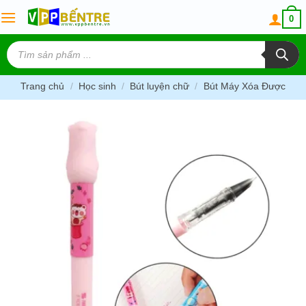
Skip
0
to
content
Tìm
kiếm
sản
phẩm
Trang chủ
/
Học sinh
/
Bút luyện chữ
/
Bút Máy Xóa Được