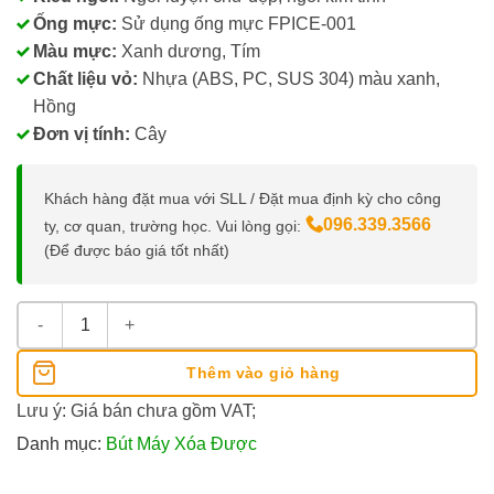
Ống mực:
Sử dụng ống mực FPICE-001
Màu mực:
Xanh dương, Tím
Chất liệu vỏ:
Nhựa (ABS, PC, SUS 304) màu xanh,
Hồng
Đơn vị tính:
Cây
Khách hàng đặt mua với SLL / Đặt mua định kỳ cho công
096.339.3566
ty, cơ quan, trường học. Vui lòng gọi:
(Để được báo giá tốt nhất)
Mazzic Thiên Long FTCE-001: Bút Máy Luyện Chữ Xóa Được s
Thêm vào giỏ hàng
Lưu ý: Giá bán chưa gồm VAT;
Danh mục:
Bút Máy Xóa Được