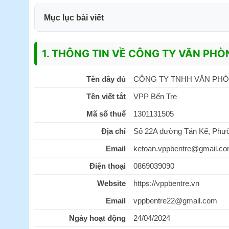
Mục lục bài viết
1. THÔNG TIN VỀ CÔNG TY VĂN PHÒ
Tên đầy đủ
CÔNG TY TNHH VĂN PHÒ
Tên viết tắt
VPP Bến Tre
Mã số thuế
1301131505
Địa chỉ
Số 22A đường Tán Kế, Phườn
Email
ketoan.vppbentre@gmail.c
Điện thoại
0869039090
Website
https://vppbentre.vn
Email
vppbentre22@gmail.com
Ngày hoạt động
24/04/2024