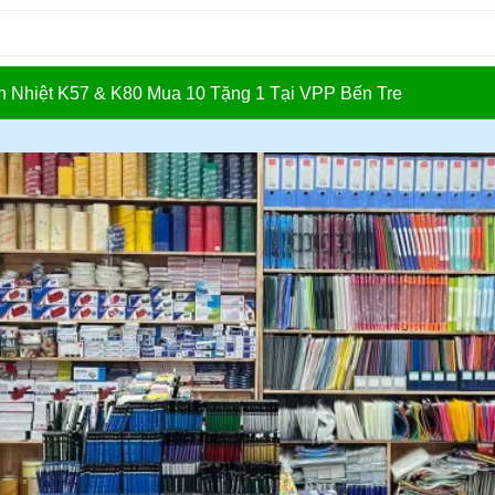
In Nhiệt K57 & K80 Mua 10 Tặng 1 Tại VPP Bến Tre