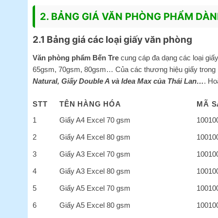
2. BẢNG GIÁ VĂN PHÒNG PHẨM DÀNH
2.1 Bảng giá các loại giấy văn phòng
Văn phòng phẩm Bến Tre
cung cáp đa dạng các loại giấy 
65gsm, 70gsm, 80gsm… Của các thương hiệu giấy trong
Natural, Giấy Double A và Idea Max của Thái Lan…
. Ho
STT
TÊN HÀNG HÓA
MÃ S
1
Giấy A4 Excel 70 gsm
10010
2
Giấy A4 Excel 80 gsm
10010
3
Giấy A3 Excel 70 gsm
10010
4
Giấy A3 Excel 80 gsm
10010
5
Giấy A5 Excel 70 gsm
10010
6
Giấy A5 Excel 80 gsm
10010