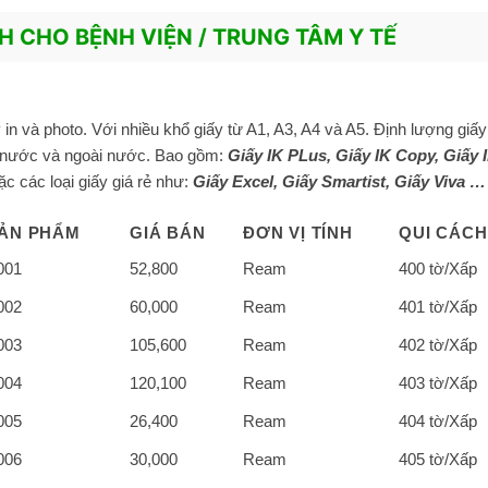
 CHO BỆNH VIỆN / TRUNG TÂM Y TẾ
in và photo. Với nhiều khổ giấy từ A1, A3, A4 và A5. Định lượng giấy
 nước và ngoài nước. Bao gồm:
Giấy IK PLus,
Giấy IK Copy
, Giấy 
ặc các loại giấy giá rẻ như:
Giấy Excel, Giấy Smartist, Giấy Viva …
ẢN PHẨM
GIÁ BÁN
ĐƠN VỊ TÍNH
QUI CÁCH
001
52,800
Ream
400 tờ/Xấp
002
60,000
Ream
401 tờ/Xấp
003
105,600
Ream
402 tờ/Xấp
004
120,100
Ream
403 tờ/Xấp
005
26,400
Ream
404 tờ/Xấp
006
30,000
Ream
405 tờ/Xấp