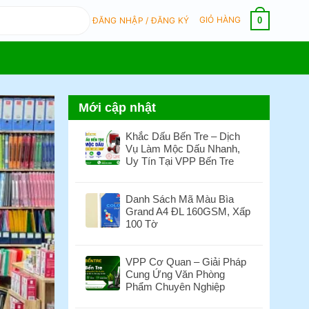
GIỎ HÀNG
0
ĐĂNG NHẬP / ĐĂNG KÝ
Mới cập nhật
Khắc Dấu Bến Tre – Dịch
Vụ Làm Mộc Dấu Nhanh,
Uy Tín Tại VPP Bến Tre
Không
có
Danh Sách Mã Màu Bìa
bình
Grand A4 ĐL 160GSM, Xấp
luận
100 Tờ
ở
Khắc
Không
Dấu
có
VPP Cơ Quan – Giải Pháp
Bến
bình
Cung Ứng Văn Phòng
Tre
luận
Phẩm Chuyên Nghiệp
–
ở
Dịch
Danh
Không