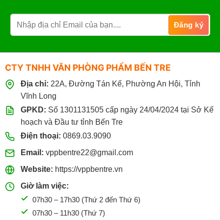
Đặt mua qua điện thoại:
0869.03.9090
096.339.3566
CTY TNHH VĂN PHÒNG PHẨM BẾN TRE
Địa chỉ:
22A, Đường Tán Kế, Phường An Hội, Tỉnh
Vĩnh Long
GPKD:
Số 1301131505 cấp ngày 24/04/2024 tại Sở Kế
hoạch và Đầu tư tỉnh Bến Tre
Điện thoại:
0869.03.9090
Email:
vppbentre22@gmail.com
Website:
https://vppbentre.vn
Giờ làm việc:
07h30 – 17h30 (Thứ 2 đến Thứ 6)
07h30 – 11h30 (Thứ 7)