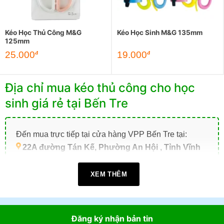
Kéo Học Thủ Công M&G
Kéo Học Sinh M&G 135mm
125mm
25.000
19.000
đ
đ
Địa chỉ mua kéo thủ công cho học
sinh giá rẻ tại Bến Tre
Đến mua trực tiếp tại cửa hàng VPP Bến Tre tại:
22A đường Tán Kế, Phường An Hội , Tỉnh Vĩnh
Long (TP. Bến Tre cũ)
.
XEM THÊM
Giờ làm việc:
07h30 - 17h30
(Từ: Thứ 2 đến Thứ 7,
Chủ Nhật: Nghỉ)
Đặt mua online tại website
https://vppbentre.vn
Đăng ký nhận bản tin