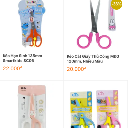
-33%
Kéo Học Sinh 135mm
Kéo Cắt Giấy Thủ Công M&G
Smartkids SC06
120mm, Nhiều Màu
22.000
đ
Giá
Giá
20.000
đ
gốc
hiện
là:
tại
30.000đ.
là:
20.000đ.