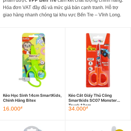
phẩm được
VPP Bến Tre
cam kết chất lượng chính hãng.
Hóa đơn VAT đầy đủ và mức giá bán cạnh tranh. Hỗ trợ
giao hàng nhanh chóng tại khu vực Bến Tre – Vĩnh Long.
Kéo Học Sinh 14cm SmartKids,
Kéo Cắt Giấy Thủ Công
Chính Hãng Bitex
Smartkids SC07 Monster
Truck 13cm
16.000
34.000
đ
đ