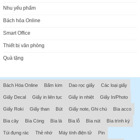
Nhu yếu phẩm
Bách hóa Online
Smart Office
Thiết bị văn phòng
Quà tặng
Bách Hóa Online
Bấm kim
Dao rọc giấy
Các loại giấy
Giấy Decal
Giấy in liên tục
Giấy in nhiệt
Giấy In/Photo
Giấy Roki
Giấy than
Bút
Giấy note, Ghi chú
Bìa acco
Bìa cây
Bìa Còng
Bìa lá
Bìa lỗ
Bìa nút
Bìa trình ký
Túi đựng rác
Thẻ nhớ
Máy tính điện tử
Pin