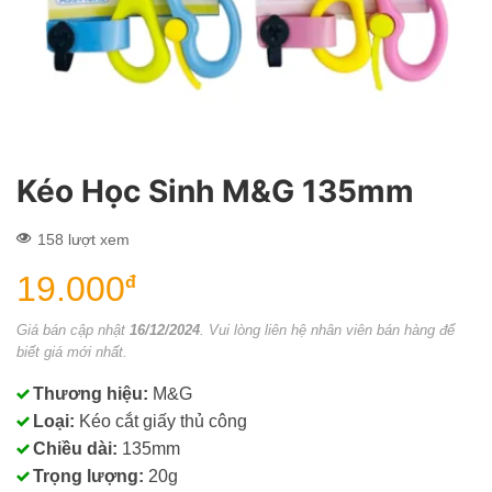
Kéo Học Sinh M&G 135mm
158 lượt xem
19.000
đ
Giá bán cập nhật
16/12/2024
. Vui lòng liên hệ nhân viên bán hàng để
biết giá mới nhất.
Thương hiệu:
M&G
Loại:
Kéo cắt giấy thủ công
Chiều dài:
135mm
Trọng lượng:
20g