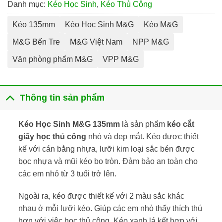
Danh mục:
Kéo Học Sinh
,
Kéo Thủ Công
Kéo 135mm
Kéo Học Sinh M&G
Kéo M&G
M&G Bến Tre
M&G Việt Nam
NPP M&G
Văn phòng phẩm M&G
VPP M&G
Thông tin sản phẩm
Kéo Học Sinh M&G 135mm
là sản phẩm
kéo cắt
giấy học thủ công
nhỏ và đẹp mắt. Kéo được thiết
kế với cán bằng nhựa, lưỡi kim loại sắc bén được
bọc nhựa và mũi kéo bo tròn. Đảm bảo an toàn cho
các em nhỏ từ 3 tuổi trở lên.
Ngoài ra, kéo được thiết kế với 2 màu sắc khác
nhau ở mỗi lưỡi kéo. Giúp các em nhỏ thấy thích thú
hơn với việc học thủ công. Kéo xanh lá kết hợp với