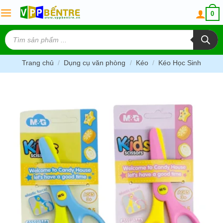
Skip
0
to
content
Tìm
kiếm
sản
phẩm
Trang chủ
/
Dụng cụ văn phòng
/
Kéo
/
Kéo Học Sinh