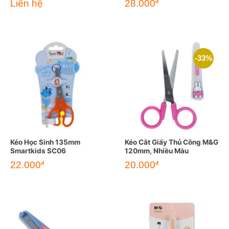
Liên hệ
28.000
đ
-33%
Kéo Học Sinh 135mm
Kéo Cắt Giấy Thủ Công M&G
Smartkids SC06
120mm, Nhiều Màu
Giá
Giá
22.000
20.000
đ
đ
gốc
hiện
là:
tại
30.000đ.
là:
20.000đ.