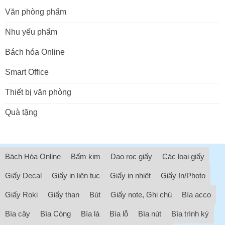
Văn phòng phẩm
Nhu yếu phẩm
Bách hóa Online
Smart Office
Thiết bị văn phòng
Quà tặng
Bách Hóa Online
Bấm kim
Dao rọc giấy
Các loại giấy
Giấy Decal
Giấy in liên tục
Giấy in nhiệt
Giấy In/Photo
Giấy Roki
Giấy than
Bút
Giấy note, Ghi chú
Bìa acco
Bìa cây
Bìa Còng
Bìa lá
Bìa lỗ
Bìa nút
Bìa trình ký