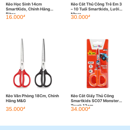
Kéo Học Sinh 14cm
Kéo Cắt Thủ Công Trẻ Em 3
SmartKids, Chính Hãng
– 10 Tuổi Smartkids, Lưỡi
Bitex
Nhựa
16.000
30.000
đ
đ
Kéo Văn Phòng 18Cm, Chính
Kéo Cắt Giấy Thủ Công
Hãng M&G
Smartkids SC07 Monster
Truck 13cm
35.000
34.000
đ
đ