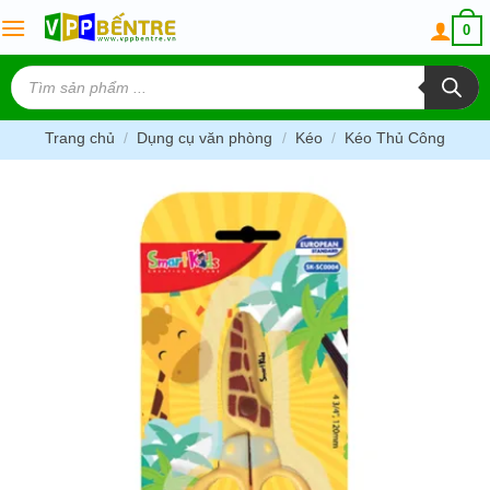
Skip
0
to
content
Tìm
kiếm
sản
phẩm
Trang chủ
/
Dụng cụ văn phòng
/
Kéo
/
Kéo Thủ Công