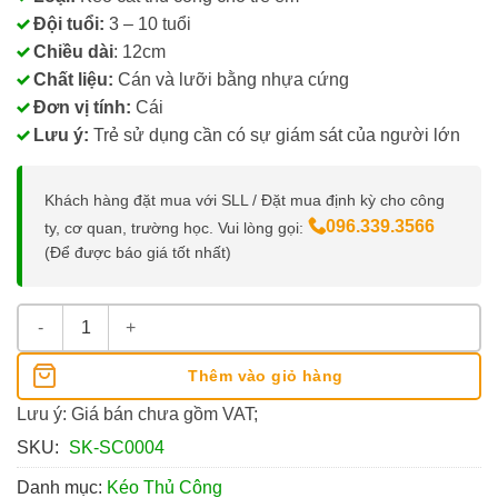
Đội tuổi:
3 – 10 tuổi
Chiều dài
: 12cm
Chất liệu:
Cán và lưỡi bằng nhựa cứng
Đơn vị tính:
Cái
Lưu ý:
Trẻ sử dụng cần có sự giám sát của người lớn
Khách hàng đặt mua với SLL / Đặt mua định kỳ cho công
096.339.3566
ty, cơ quan, trường học. Vui lòng gọi:
(Để được báo giá tốt nhất)
Kéo Cắt Thủ Công Trẻ Em 3 - 10 Tuổi Smartkids, Lưỡi Nhựa số
Thêm vào giỏ hàng
Lưu ý: Giá bán chưa gồm VAT;
SKU:
SK-SC0004
Danh mục:
Kéo Thủ Công