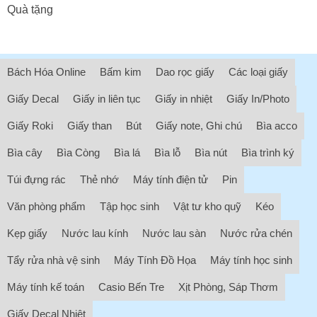
Quà tặng
Bách Hóa Online
Bấm kim
Dao rọc giấy
Các loại giấy
Giấy Decal
Giấy in liên tục
Giấy in nhiệt
Giấy In/Photo
Giấy Roki
Giấy than
Bút
Giấy note, Ghi chú
Bìa acco
Bìa cây
Bìa Còng
Bìa lá
Bìa lỗ
Bìa nút
Bìa trình ký
Túi đựng rác
Thẻ nhớ
Máy tính điện tử
Pin
Văn phòng phẩm
Tập học sinh
Vật tư kho quỹ
Kéo
Kẹp giấy
Nước lau kính
Nước lau sàn
Nước rửa chén
Tẩy rửa nhà vệ sinh
Máy Tính Đồ Họa
Máy tính học sinh
Máy tính kế toán
Casio Bến Tre
Xịt Phòng, Sáp Thơm
Giấy Decal Nhiệt