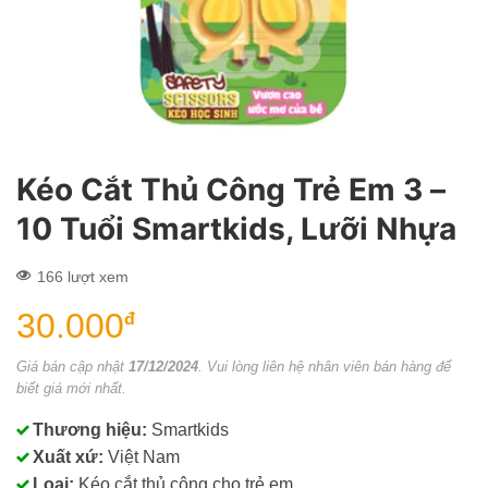
Kéo Cắt Thủ Công Trẻ Em 3 –
10 Tuổi Smartkids, Lưỡi Nhựa
166 lượt xem
30.000
đ
Giá bán cập nhật
17/12/2024
. Vui lòng liên hệ nhân viên bán hàng để
biết giá mới nhất.
Thương hiệu:
Smartkids
Xuất xứ:
Việt Nam
Loại:
Kéo cắt thủ công cho trẻ em