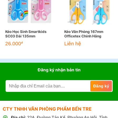
Kéo Học Sinh Smartkids
Kéo Văn Phòng 167mm
SC03 Dài 135mm
Officetex Chính Hãng
26.000
Liên hệ
đ
Đăng ký nhận bản tin
CTY TNHH VĂN PHÒNG PHẨM BẾN TRE
Địa chỉ:
22A, Đường Tán Kế, Phường An Hội, Tỉnh