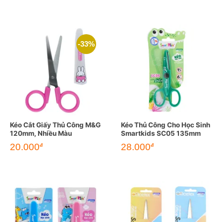
-33%
Kéo Cắt Giấy Thủ Công M&G
Kéo Thủ Công Cho Học Sinh
120mm, Nhiều Màu
Smartkids SC05 135mm
Giá
Giá
20.000
28.000
đ
đ
gốc
hiện
là:
tại
30.000đ.
là:
20.000đ.