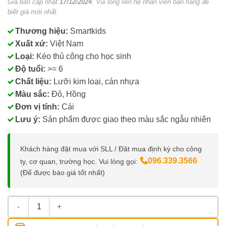
Giá bán cập nhật
17/12/2024
. Vui lòng liên hệ nhân viên bán hàng để
biết giá mới nhất.
Thương hiệu:
Smartkids
Xuất xứ:
Việt Nam
Loại:
Kéo thủ công cho học sinh
Độ tuổi:
>= 6
Chất liệu:
Lưỡi kim loại, cán nhựa
Màu sắc:
Đỏ, Hồng
Đơn vị tính:
Cái
Lưu ý:
Sản phẩm được giao theo màu sắc ngẫu nhiên
Khách hàng đặt mua với SLL / Đặt mua định kỳ cho công
096.339.3566
ty, cơ quan, trường học. Vui lòng gọi:
(Để được báo giá tốt nhất)
Kéo Học Sinh 135mm Smartkids SC06 số lượng