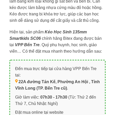
làm bằng kim loại không gỉ sắt bén và bền bỉ. Cán
kéo được làm bằng nhựa cứng màu đỏ hoặc hồng.
Kéo được trang bị khóa trợ lực, giúp các bạn học
sinh dễ dàng sử dụng để cắt giấy và cắt thủ công.
Hiện tại, sản phẩm
Kéo Học Sinh 135mm
Smartkids SC06
chính hãng Bitex đang được bán
tại
VPP Bến Tre
. Quý phụ huynh, học sinh, giáo
viên… Có thể đặt mua nhanh theo hướng dẫn sau:
Đến mua trực tiếp tại cửa hàng VPP Bến Tre
tại:
22A đường Tán Kế, Phường An Hội , Tỉnh
Vĩnh Long (TP. Bến Tre cũ)
.
Giờ làm việc:
07h30 - 17h30
(Từ: Thứ 2 đến
Thứ 7, Chủ Nhật: Nghỉ)
Đặt mua online tại website