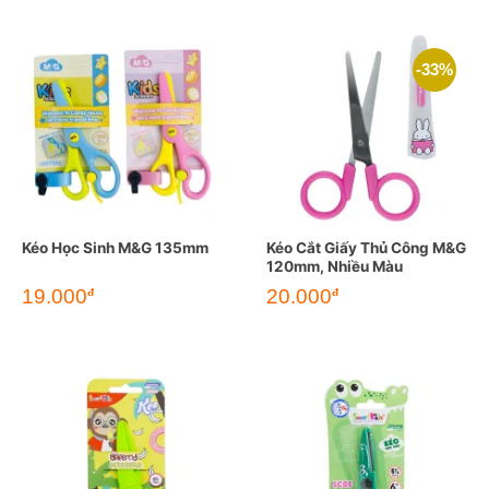
-33%
Kéo Học Sinh M&G 135mm
Kéo Cắt Giấy Thủ Công M&G
120mm, Nhiều Màu
Giá
Giá
19.000
20.000
đ
đ
gốc
hiện
là:
tại
30.000đ.
là:
20.000đ.