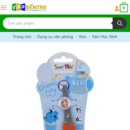
Skip
0
to
content
Tìm
kiếm
sản
phẩm
Trang chủ
/
Dụng cụ văn phòng
/
Kéo
/
Kéo Học Sinh