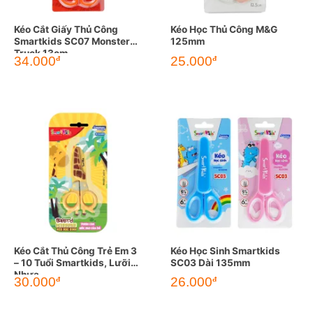
Kéo Cắt Giấy Thủ Công
Kéo Học Thủ Công M&G
Smartkids SC07 Monster
125mm
Truck 13cm
34.000
25.000
đ
đ
Kéo Cắt Thủ Công Trẻ Em 3
Kéo Học Sinh Smartkids
– 10 Tuổi Smartkids, Lưỡi
SC03 Dài 135mm
Nhựa
30.000
26.000
đ
đ