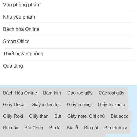
Văn phòng phẩm
Nhu yếu phẩm
Bách hóa Online
Smart Office
Thiết bị văn phòng
Quà tặng
Bách Hóa Online
Bấm kim
Dao rọc giấy
Các loại giấy
Giấy Decal
Giấy in liên tục
Giấy in nhiệt
Giấy In/Photo
Giấy Roki
Giấy than
Bút
Giấy note, Ghi chú
Bìa acco
Bìa cây
Bìa Còng
Bìa lá
Bìa lỗ
Bìa nút
Bìa trình ký