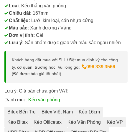
Loại:
Kéo thẳng văn phòng
Chiều dài:
167mm
Chất liệu:
Lưỡi kim loại, cán nhựa cứng
Màu sắc:
Xanh dương / Vàng
Đơn vị tính:
Cái
Lưu ý:
Sản phẩm được giao với màu sắc ngẫu nhiên
Khách hàng đặt mua với SLL / Đặt mua định kỳ cho công
096.339.3566
ty, cơ quan, trường học. Vui lòng gọi:
(Để được báo giá tốt nhất)
Lưu ý: Giá bán chưa gồm VAT;
Danh mục:
Kéo văn phòng
Bitex Bến Tre
Bitex Việt Nam
Kéo 16cm
Kéo Bitex
Kéo Officetex
Kéo Văn Phòng
Kéo VP