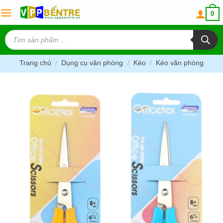
Skip
0
to
content
Tìm
kiếm
sản
phẩm
Trang chủ
/
Dụng cụ văn phòng
/
Kéo
/
Kéo văn phòng