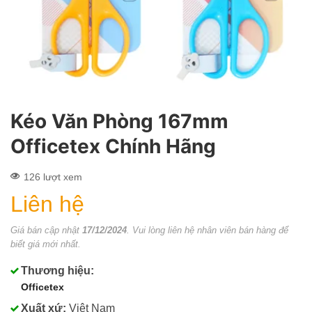
Kéo Văn Phòng 167mm
Officetex Chính Hãng
126 lượt xem
Liên hệ
Giá bán cập nhật
17/12/2024
. Vui lòng liên hệ nhân viên bán hàng để
biết giá mới nhất.
Thương hiệu:
Officetex
Xuất xứ:
Việt Nam