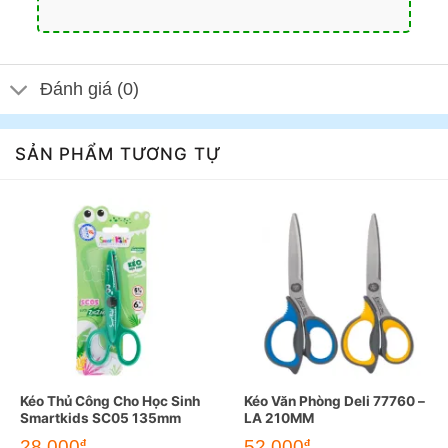
Đánh giá (0)
SẢN PHẨM TƯƠNG TỰ
Kéo Thủ Công Cho Học Sinh
Kéo Văn Phòng Deli 77760 –
Smartkids SC05 135mm
LA 210MM
28.000
52.000
đ
đ