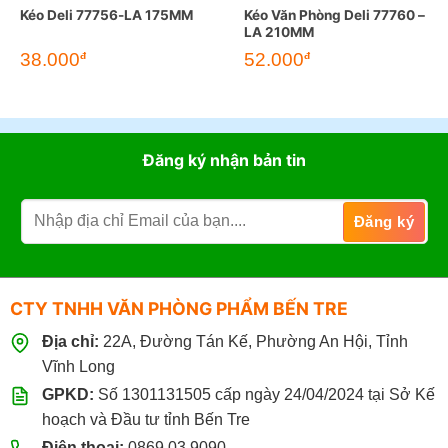
Kéo Deli 77756-LA 175MM
Kéo Văn Phòng Deli 77760 –
LA 210MM
38.000
52.000
đ
đ
Đăng ký nhận bản tin
CTY TNHH VĂN PHÒNG PHẨM BẾN TRE
Địa chỉ:
22A, Đường Tán Kế, Phường An Hội, Tỉnh
Vĩnh Long
GPKD:
Số 1301131505 cấp ngày 24/04/2024 tại Sở Kế
hoạch và Đầu tư tỉnh Bến Tre
Điện thoại:
0869.03.9090