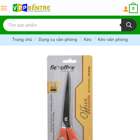
Skip
0
to
content
Tìm
kiếm
sản
phẩm
Trang chủ
/
Dụng cụ văn phòng
/
Kéo
/
Kéo văn phòng