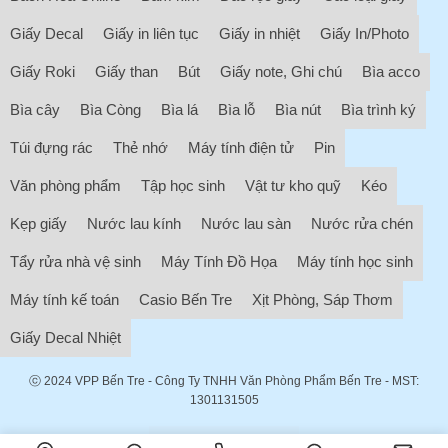
Giấy Decal
Giấy in liên tục
Giấy in nhiệt
Giấy In/Photo
Giấy Roki
Giấy than
Bút
Giấy note, Ghi chú
Bìa acco
Bìa cây
Bìa Còng
Bìa lá
Bìa lỗ
Bìa nút
Bìa trình ký
Túi đựng rác
Thẻ nhớ
Máy tính điện tử
Pin
Văn phòng phẩm
Tập học sinh
Vật tư kho quỹ
Kéo
Kẹp giấy
Nước lau kính
Nước lau sàn
Nước rửa chén
Tẩy rửa nhà vệ sinh
Máy Tính Đồ Họa
Máy tính học sinh
Máy tính kế toán
Casio Bến Tre
Xịt Phòng, Sáp Thơm
Giấy Decal Nhiệt
ⓒ 2024
VPP Bến Tre
- Công Ty TNHH Văn Phòng Phẩm Bến Tre - MST:
1301131505