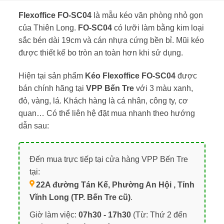
Flexoffice FO-SC04
là mẫu kéo văn phòng nhỏ gọn
của Thiên Long.
FO-SC04
có lưỡi làm bằng kim loại
sắc bén dài 19cm và cán nhựa cứng bền bỉ. Mũi kéo
được thiết kế bo tròn an toàn hơn khi sử dụng.
Hiện tại sản phẩm
Kéo Flexoffice FO-SC04
được
bán chính hãng tại
VPP Bến Tre
với 3 màu xanh,
đỏ, vàng, lá. Khách hàng là cá nhân, công ty, cơ
quan… Có thể liên hệ đặt mua nhanh theo hướng
dẫn sau:
Đến mua trực tiếp tại cửa hàng VPP Bến Tre
tại:
22A đường Tán Kế, Phường An Hội , Tỉnh
Vĩnh Long (TP. Bến Tre cũ)
.
Giờ làm việc:
07h30 - 17h30
(Từ: Thứ 2 đến