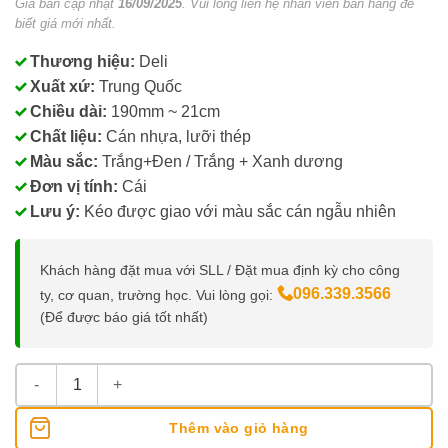
Giá bán cập nhật
16/09/2025
. Vui lòng liên hệ nhân viên bán hàng để
biết giá mới nhất.
Thương hiệu:
Deli
Xuất xứ:
Trung Quốc
Chiều dài:
190mm ~ 21cm
Chất liệu:
Cán nhựa, lưỡi thép
Màu sắc:
Trắng+Đen / Trắng + Xanh dương
Đơn vị tính:
Cái
Lưu ý:
Kéo được giao với màu sắc cán ngẫu nhiên
Khách hàng đặt mua với SLL / Đặt mua định kỳ cho công
096.339.3566
ty, cơ quan, trường học. Vui lòng gọi:
(Để được báo giá tốt nhất)
Kéo Văn Phòng Deli PRO 6001 Dài 190MM số lượng
Thêm vào giỏ hàng