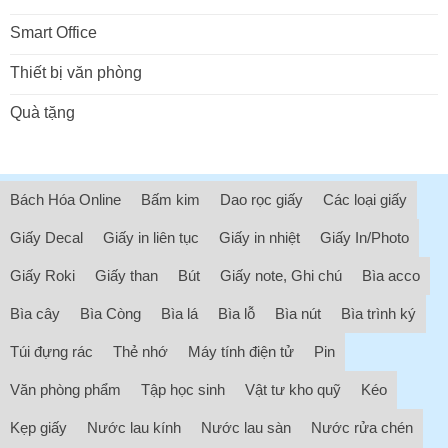
Smart Office
Thiết bị văn phòng
Quà tặng
Bách Hóa Online
Bấm kim
Dao rọc giấy
Các loại giấy
Giấy Decal
Giấy in liên tục
Giấy in nhiệt
Giấy In/Photo
Giấy Roki
Giấy than
Bút
Giấy note, Ghi chú
Bìa acco
Bìa cây
Bìa Còng
Bìa lá
Bìa lỗ
Bìa nút
Bìa trình ký
Túi đựng rác
Thẻ nhớ
Máy tính điện tử
Pin
Văn phòng phẩm
Tập học sinh
Vật tư kho quỹ
Kéo
Kẹp giấy
Nước lau kính
Nước lau sàn
Nước rửa chén