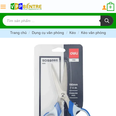
Skip
0
to
content
Tìm
kiếm
sản
phẩm
Trang chủ
/
Dụng cụ văn phòng
/
Kéo
/
Kéo văn phòng