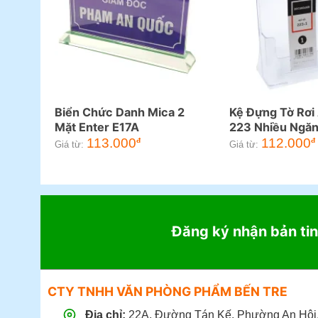
Biển Chức Danh Mica 2
Kệ Đựng Tờ Rơi
Mặt Enter E17A
223 Nhiều Ngă
113.000
112.000
đ
đ
Giá từ:
Giá từ:
Đăng ký nhận bản tin
CTY TNHH VĂN PHÒNG PHẨM BẾN TRE
Địa chỉ:
22A, Đường Tán Kế, Phường An Hội