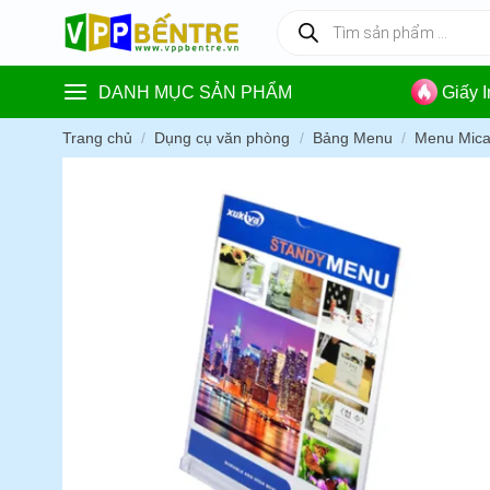
Skip
Tìm
kiếm
to
sản
content
phẩm
DANH MỤC SẢN PHẨM
Giấy 
Trang chủ
/
Dụng cụ văn phòng
/
Bảng Menu
/
Menu Mic