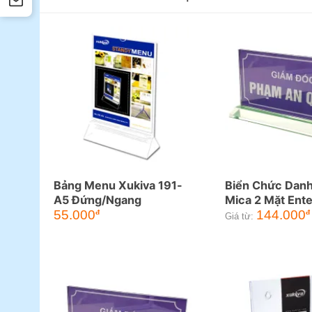
Bảng Menu Xukiva 191-
Biển Chức Danh
A5 Đứng/Ngang
Mica 2 Mặt Ent
55.000
144.000
đ
đ
Giá từ: