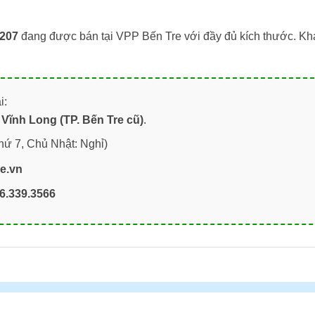
207
đang được bán tại VPP Bến Tre với đầy đủ kích thước. Khá
i:
Vĩnh Long (TP. Bến Tre cũ)
.
hứ 7, Chủ Nhật: Nghỉ)
re.vn
6.339.3566