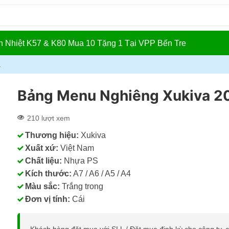
In Nhiệt K57 & K80 Mua 10 Tặng 1 Tại VPP Bến Tre
a
Bảng Menu Nghiêng Xukiva 2
210 lượt xem
Thương hiệu:
Xukiva
Xuất xứ:
Việt Nam
Chất liệu:
Nhựa PS
Kích thước:
A7 / A6 / A5 / A4
Màu sắc:
Trắng trong
Đơn vị tính:
Cái