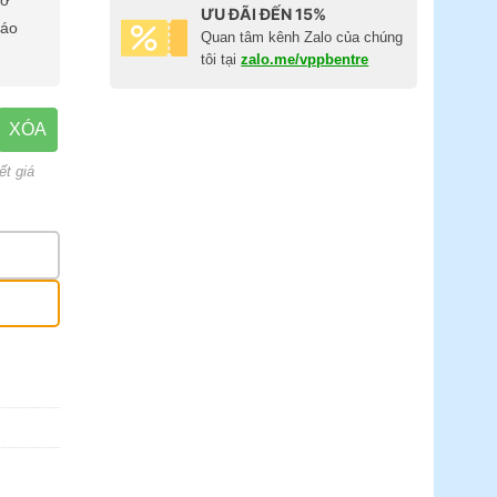
cơ
ƯU ĐÃI ĐẾN 15%
báo
Quan tâm kênh Zalo của chúng
tôi tại
zalo.me/vppbentre
XÓA
ết giá