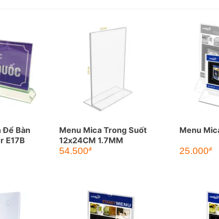
 Để Bàn
Menu Mica Trong Suốt
Menu Mica
er E17B
12x24CM 1.7MM
54.500
25.000
đ
đ