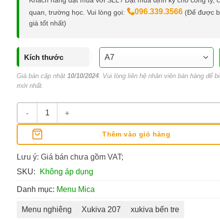
Khách hàng đặt mua với SLL / Đặt mua định kỳ cho công ty, 
096.339.3566
quan, trường học. Vui lòng gọi:
(Để được 
giá tốt nhất)
Kích thước
Giá bán cập nhật
10/10/2024
. Vui lòng liên hệ nhân viên bán hàng để bi
mới nhất.
Bảng Menu Nghiêng Xukiva 207 số lượng
Thêm vào giỏ hàng
Lưu ý: Giá bán chưa gồm VAT;
SKU:
Không áp dụng
Danh mục:
Menu Mica
Menu nghiêng
Xukiva 207
xukiva bến tre