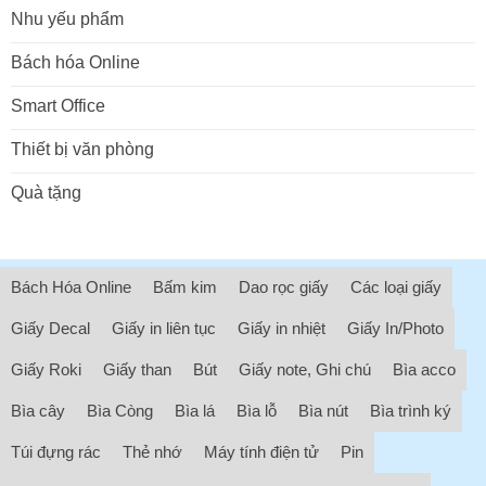
Nhu yếu phẩm
Bách hóa Online
Smart Office
Thiết bị văn phòng
Quà tặng
Bách Hóa Online
Bấm kim
Dao rọc giấy
Các loại giấy
Giấy Decal
Giấy in liên tục
Giấy in nhiệt
Giấy In/Photo
Giấy Roki
Giấy than
Bút
Giấy note, Ghi chú
Bìa acco
Bìa cây
Bìa Còng
Bìa lá
Bìa lỗ
Bìa nút
Bìa trình ký
Túi đựng rác
Thẻ nhớ
Máy tính điện tử
Pin