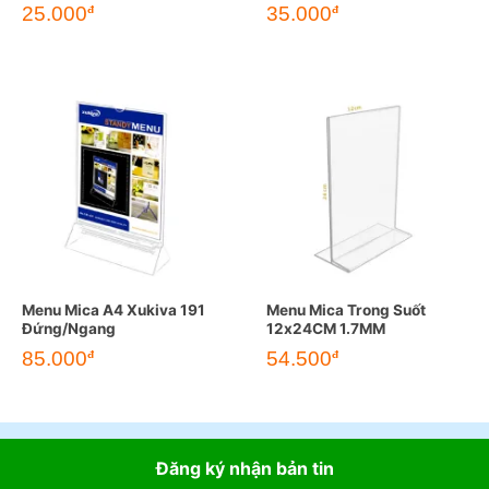
25.000
35.000
đ
đ
Menu Mica A4 Xukiva 191
Menu Mica Trong Suốt
Đứng/Ngang
12x24CM 1.7MM
85.000
54.500
đ
đ
Đăng ký nhận bản tin