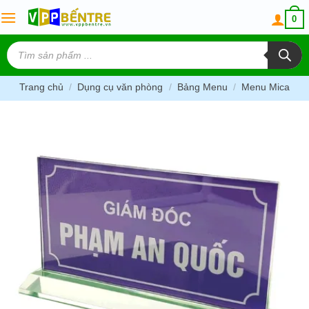
Skip
0
to
content
Tìm
kiếm
sản
phẩm
Trang chủ
/
Dụng cụ văn phòng
/
Bảng Menu
/
Menu Mica