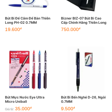
Bút Bi Đế Cắm Để Bàn Thiên
Bizner BIZ-07 Bút Bi Cao
Long PH-02 0.7MM
Cấp Chính Hãng Thiên Long
19.600
750.000
đ
đ
Bút Mực Nước Eye Ultra
Bút Bi Bến Nghé D-26, Ngòi
Micro Uniball
0.7MM
35.000
9.500
đ
đ
Giá từ: