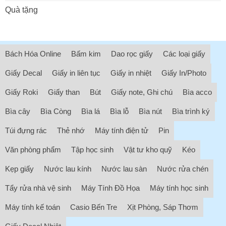
Quà tặng
Bách Hóa Online
Bấm kim
Dao rọc giấy
Các loại giấy
Giấy Decal
Giấy in liên tục
Giấy in nhiệt
Giấy In/Photo
Giấy Roki
Giấy than
Bút
Giấy note, Ghi chú
Bìa acco
Bìa cây
Bìa Còng
Bìa lá
Bìa lỗ
Bìa nút
Bìa trình ký
Túi đựng rác
Thẻ nhớ
Máy tính điện tử
Pin
Văn phòng phẩm
Tập học sinh
Vật tư kho quỹ
Kéo
Kẹp giấy
Nước lau kính
Nước lau sàn
Nước rửa chén
Tẩy rửa nhà vệ sinh
Máy Tính Đồ Họa
Máy tính học sinh
Máy tính kế toán
Casio Bến Tre
Xịt Phòng, Sáp Thơm