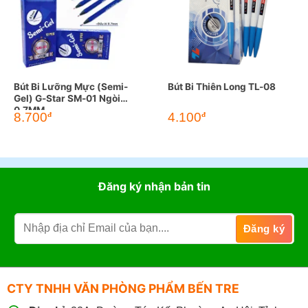
Bút Bi Lưỡng Mực (Semi-
Bút Bi Thiên Long TL-08
Gel) G-Star SM-01 Ngòi
0.7MM
Giá
Giá
8.700
4.100
đ
đ
gốc
hiện
là:
tại
4.950đ.
là:
4.100đ.
Đăng ký nhận bản tin
CTY TNHH VĂN PHÒNG PHẨM BẾN TRE