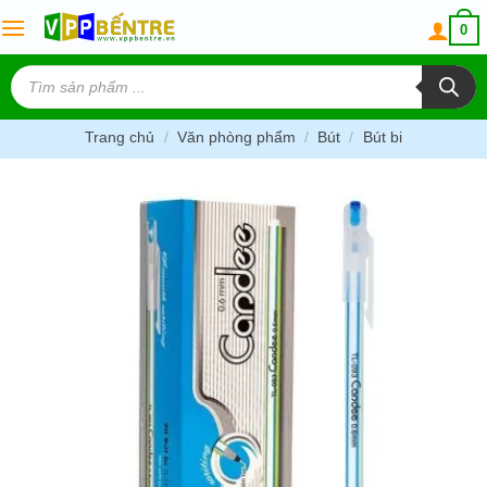
Skip
0
to
content
Tìm
kiếm
sản
phẩm
Trang chủ
/
Văn phòng phẩm
/
Bút
/
Bút bi