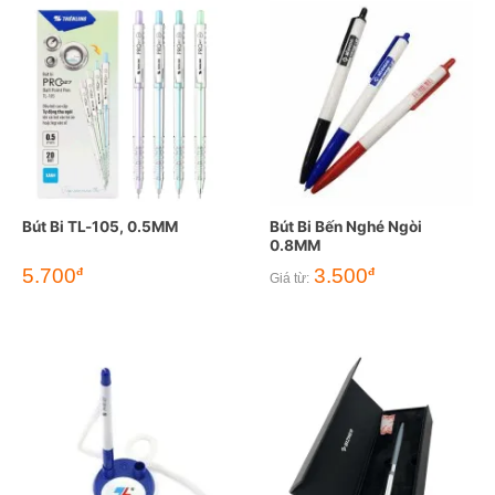
Bút Bi TL-105, 0.5MM
Bút Bi Bến Nghé Ngòi
0.8MM
5.700
3.500
đ
đ
Giá từ: