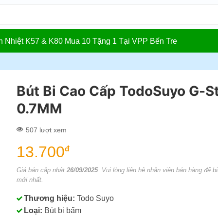
In Nhiệt K57 & K80 Mua 10 Tặng 1 Tại VPP Bến Tre
Bút Bi Cao Cấp TodoSuyo G-S
0.7MM
507 lượt xem
13.700
đ
Giá bán cập nhật
26/09/2025
. Vui lòng liên hệ nhân viên bán hàng để bi
mới nhất.
Thương hiệu:
Todo Suyo
Loại:
Bút bi bấm