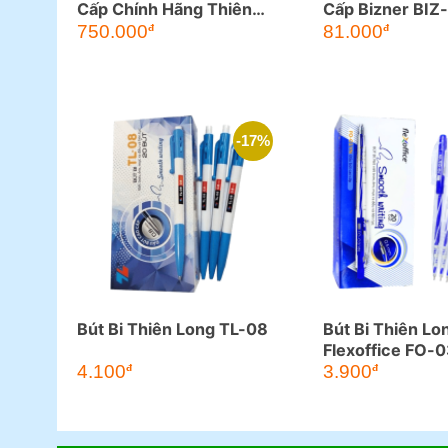
Cấp Chính Hãng Thiên
Cấp Bizner BIZ
Long
750.000
81.000
đ
đ
-17%
Bút Bi Thiên Long TL-08
Bút Bi Thiên Lo
Flexoffice FO-
Giá
Giá
4.100
3.900
đ
đ
gốc
hiện
là:
tại
4.950đ.
là:
4.100đ.