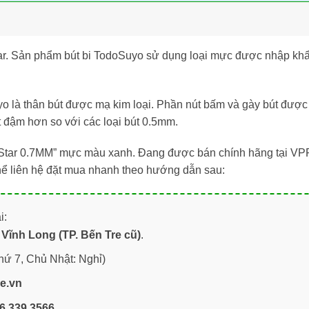
tar. Sản phẩm bút bi TodoSuyo sử dụng loại mực được nhập kh
yo là thân bút được mạ kim loại. Phần nút bấm và gày bút được
t đậm hơn so với các loại bút 0.5mm.
Star 0.7MM” mực màu xanh. Đang được bán chính hãng tại VPP
hể liên hệ đặt mua nhanh theo hướng dẫn sau:
i:
Vĩnh Long (TP. Bến Tre cũ)
.
hứ 7, Chủ Nhật: Nghỉ)
re.vn
6.339.3566