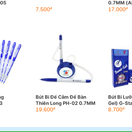
-05
0.7MM (A
7.500
17.000
đ
đ
ng
Bút Bi Đế Cắm Để Bàn
Bút Bi Lư
03
Thiên Long PH-02 0.7MM
Gel) G-St
0.7MM
19.600
8.700
đ
đ