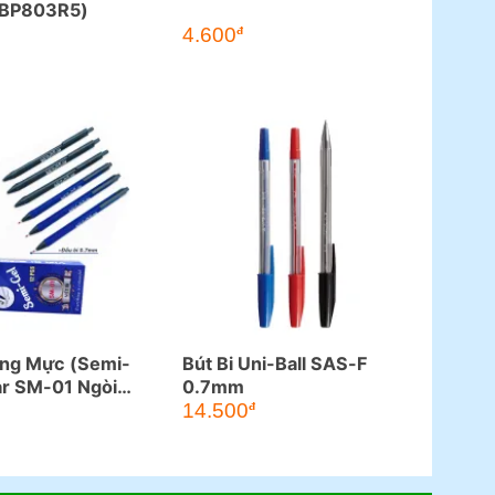
BP803R5)
4.600
đ
ỡng Mực (Semi-
Bút Bi Uni-Ball SAS-F
ar SM-01 Ngòi
0.7mm
14.500
đ