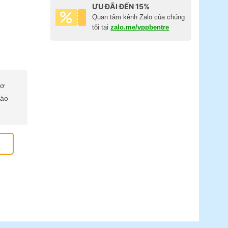
ƯU ĐÃI ĐẾN 15%
Quan tâm kênh Zalo của chúng
tôi tại
zalo.me/vppbentre
cơ
báo