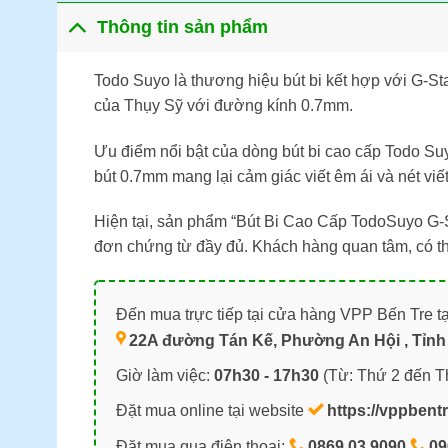
Thông tin sản phẩm
Todo Suyo là thương hiệu bút bi kết hợp với G-S
của Thụy Sỹ với đường kính 0.7mm.
Ưu điểm nổi bật của dòng bút bi cao cấp Todo Su
bút 0.7mm mang lại cảm giác viết êm ái và nét viế
Hiện tại, sản phẩm “Bút Bi Cao Cấp TodoSuyo G-
đơn chứng từ đầy đủ. Khách hàng quan tâm, có t
Đến mua trực tiếp tại cửa hàng VPP Bến Tre tạ
22A đường Tán Kế, Phường An Hội , Tỉnh 
Giờ làm việc:
07h30 - 17h30
(Từ: Thứ 2 đến T
Đặt mua online tại website
https://vppbent
Đặt mua qua điện thoại:
0869.03.9090
09