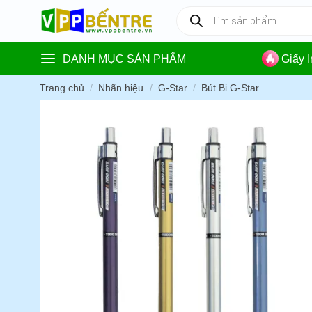
Skip
Tìm
kiếm
to
sản
content
phẩm
DANH MỤC SẢN PHẨM
Giấy 
Trang chủ
/
Nhãn hiệu
/
G-Star
/
Bút Bi G-Star