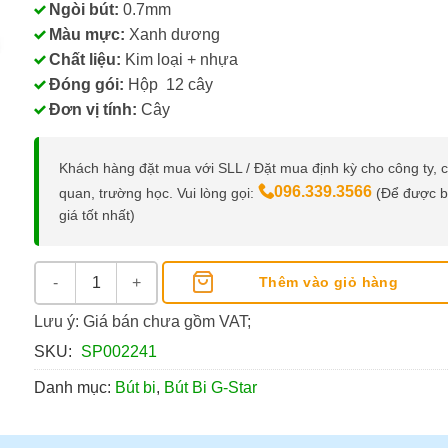
Ngòi bút:
0.7mm
Màu mực:
Xanh dương
Chất liệu:
Kim loại + nhựa
Đóng gói:
Hộp 12 cây
Đơn vị tính:
Cây
Khách hàng đặt mua với SLL / Đặt mua định kỳ cho công ty, 
096.339.3566
quan, trường học. Vui lòng gọi:
(Để được 
giá tốt nhất)
Bút Bi Cao Cấp TodoSuyo G-Star 0.7MM số lượng
Thêm vào giỏ hàng
Lưu ý: Giá bán chưa gồm VAT;
SKU:
SP002241
Danh mục:
Bút bi
,
Bút Bi G-Star