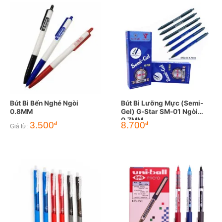
Bút Bi Bến Nghé Ngòi
Bút Bi Lưỡng Mực (Semi-
0.8MM
Gel) G-Star SM-01 Ngòi
0.7MM
3.500
8.700
đ
đ
Giá từ: