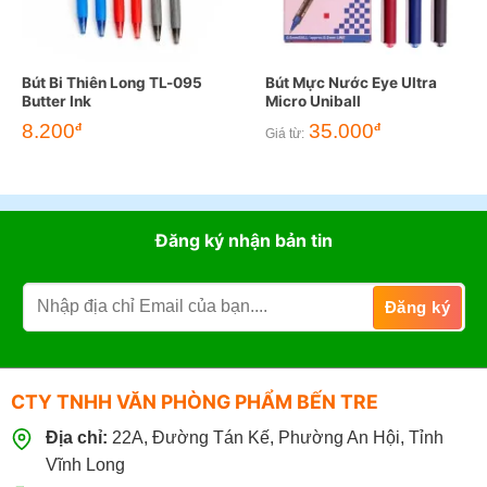
Bút Bi Thiên Long TL-095
Bút Mực Nước Eye Ultra
Butter Ink
Micro Uniball
8.200
35.000
đ
đ
Giá từ:
Đăng ký nhận bản tin
CTY TNHH VĂN PHÒNG PHẨM BẾN TRE
Địa chỉ:
22A, Đường Tán Kế, Phường An Hội, Tỉnh
Vĩnh Long