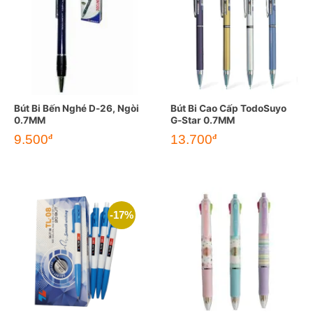
Bút Bi Bến Nghé D-26, Ngòi
Bút Bi Cao Cấp TodoSuyo
0.7MM
G-Star 0.7MM
9.500
13.700
đ
đ
-17%