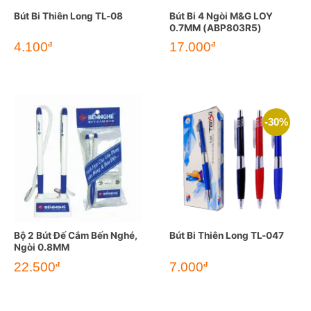
Bút Bi Thiên Long TL-08
Bút Bi 4 Ngòi M&G LOY
0.7MM (ABP803R5)
Giá
Giá
4.100
17.000
đ
đ
gốc
hiện
là:
tại
4.950đ.
là:
4.100đ.
-30%
Bộ 2 Bút Đế Cắm Bến Nghé,
Bút Bi Thiên Long TL-047
Ngòi 0.8MM
Giá
Giá
22.500
7.000
đ
đ
gốc
hiện
là:
tại
10.000đ.
là:
7.000đ.