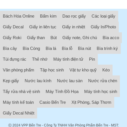
Bách Hóa Online
Bấm kim
Dao rọc giấy
Các loại giấy
Giấy Decal
Giấy in liên tục
Giấy in nhiệt
Giấy In/Photo
Giấy Roki
Giấy than
Bút
Giấy note, Ghi chú
Bìa acco
Bìa cây
Bìa Còng
Bìa lá
Bìa lỗ
Bìa nút
Bìa trình ký
Túi đựng rác
Thẻ nhớ
Máy tính điện tử
Pin
Văn phòng phẩm
Tập học sinh
Vật tư kho quỹ
Kéo
Kẹp giấy
Nước lau kính
Nước lau sàn
Nước rửa chén
Tẩy rửa nhà vệ sinh
Máy Tính Đồ Họa
Máy tính học sinh
Máy tính kế toán
Casio Bến Tre
Xịt Phòng, Sáp Thơm
Giấy Decal Nhiệt
ⓒ 2024
VPP Bến Tre
- Công Ty TNHH Văn Phòng Phẩm Bến Tre - MST: