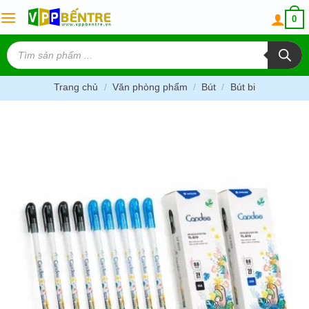
Skip
0
to
content
Tìm
kiếm
sản
phẩm
Trang chủ
/
Văn phòng phẩm
/
Bút
/
Bút bi