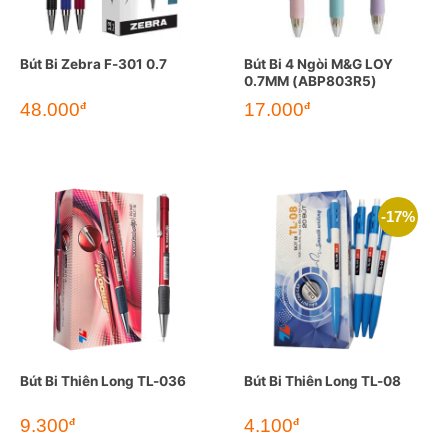
Bút Bi Zebra F-301 0.7
Bút Bi 4 Ngòi M&G LOY
0.7MM (ABP803R5)
48.000
17.000
đ
đ
-17%
Bút Bi Thiên Long TL-036
Bút Bi Thiên Long TL-08
Giá
Giá
9.300
4.100
đ
đ
gốc
hiện
là:
tại