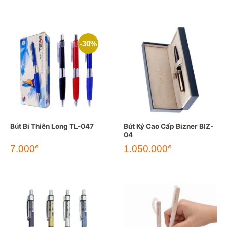
4.950đ.
là:
4.100đ.
-30%
Bút Bi Thiên Long TL-047
Bút Ký Cao Cấp Bizner BIZ-
04
Giá
Giá
7.000
1.050.000
đ
đ
gốc
hiện
là:
tại
10.000đ.
là:
7.000đ.