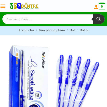
Skip
0
to
content
Tìm
kiếm
sản
phẩm
Trang chủ
/
Văn phòng phẩm
/
Bút
/
Bút bi