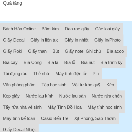
Quà tặng
Bách Hóa Online
Bấm kim
Dao rọc giấy
Các loại giấy
Giấy Decal
Giấy in liên tục
Giấy in nhiệt
Giấy In/Photo
Giấy Roki
Giấy than
Bút
Giấy note, Ghi chú
Bìa acco
Bìa cây
Bìa Còng
Bìa lá
Bìa lỗ
Bìa nút
Bìa trình ký
Túi đựng rác
Thẻ nhớ
Máy tính điện tử
Pin
Văn phòng phẩm
Tập học sinh
Vật tư kho quỹ
Kéo
Kẹp giấy
Nước lau kính
Nước lau sàn
Nước rửa chén
Tẩy rửa nhà vệ sinh
Máy Tính Đồ Họa
Máy tính học sinh
Máy tính kế toán
Casio Bến Tre
Xịt Phòng, Sáp Thơm
Giấy Decal Nhiệt