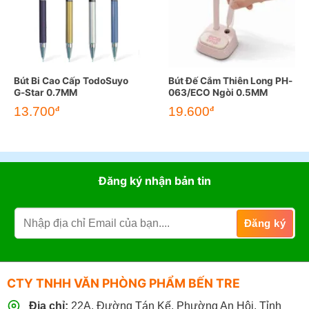
Bút Bi Cao Cấp TodoSuyo
Bút Đế Cắm Thiên Long PH-
G-Star 0.7MM
063/ECO Ngòi 0.5MM
13.700
19.600
đ
đ
Đăng ký nhận bản tin
CTY TNHH VĂN PHÒNG PHẨM BẾN TRE
Địa chỉ:
22A, Đường Tán Kế, Phường An Hội, Tỉnh