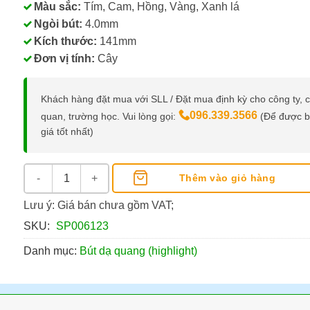
Màu sắc:
Tím, Cam, Hồng, Vàng, Xanh lá
Ngòi bút:
4.0mm
Kích thước:
141mm
Đơn vị tính:
Cây
Khách hàng đặt mua với SLL / Đặt mua định kỳ cho công ty, 
096.339.3566
quan, trường học. Vui lòng gọi:
(Để được 
giá tốt nhất)
Bút Dạ Quang Free-Ink Thiên Long HL-020 số lượng
Thêm vào giỏ hàng
Lưu ý: Giá bán chưa gồm VAT;
SKU:
SP006123
Danh mục:
Bút dạ quang (highlight)