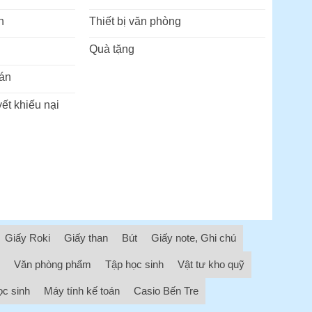
n
Thiết bị văn phòng
Quà tặng
án
ết khiếu nại
Giấy Roki
Giấy than
Bút
Giấy note, Ghi chú
Văn phòng phẩm
Tập học sinh
Vật tư kho quỹ
ọc sinh
Máy tính kế toán
Casio Bến Tre