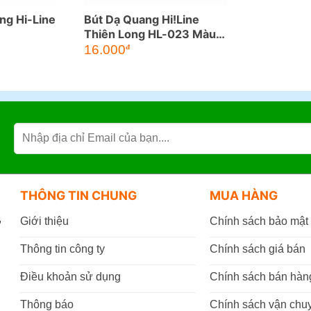
ng Hi-Line
Bút Dạ Quang Hi!Line
Thiên Long HL-023 Màu
Pastel
16.000
đ
THÔNG TIN CHUNG
MUA HÀNG
,
Giới thiệu
Chính sách bảo mật
Thông tin công ty
Chính sách giá bán
Điều khoản sử dụng
Chính sách bán hàn
Thông báo
Chính sách vận chu