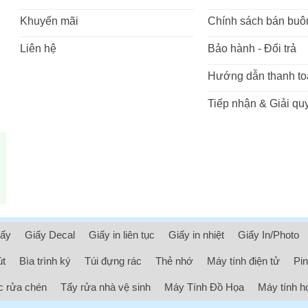
Khuyến mãi
Chính sách bán buô
Liên hệ
Bảo hành - Đổi trả
Hướng dẫn thanh to
Tiếp nhận & Giải quy
iấy
Giấy Decal
Giấy in liên tục
Giấy in nhiệt
Giấy In/Photo
út
Bìa trình ký
Túi đựng rác
Thẻ nhớ
Máy tính điện tử
Pin
 rửa chén
Tẩy rửa nhà vệ sinh
Máy Tính Đồ Họa
Máy tính h