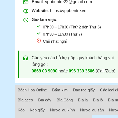
Email:
vppbentre22@gmail.com
Website:
https://vppbentre.vn
Giờ làm việc:
07h30 – 17h30 (Thứ 2 đến Thứ 6)
07h30 – 11h30 (Thứ 7)
Chủ nhật nghỉ
Các yêu cầu hỗ trợ gấp, quý khách hàng vui
lòng gọi:
0869 03 9090
hoặc
096 339 3566
(Call/Zalo)
Bách Hóa Online
Bấm kim
Dao rọc giấy
Các loại g
Bìa acco
Bìa cây
Bìa Còng
Bìa lá
Bìa lỗ
Bìa n
Kéo
Kẹp giấy
Nước lau kính
Nước lau sàn
Nước