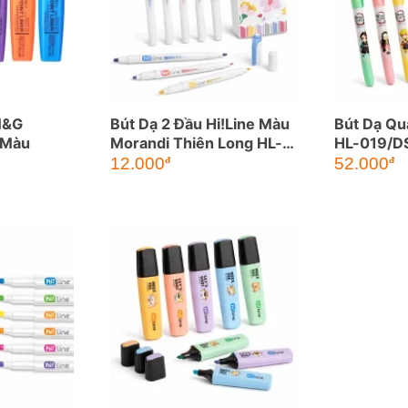
M&G
Bút Dạ 2 Đầu Hi!Line Màu
Bút Dạ Qu
 Màu
Morandi Thiên Long HL-
HL-019/DS
024
12.000
52.000
đ
đ