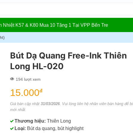
In Nhiệt K57 & K80 Mua 10 Tặng 1 Tại VPP Bến Tre
ht)
Bút Dạ Quang Free-Ink Thiên
Long HL-020
194 lượt xem
15.000
đ
Giá bán cập nhật
31/03/2026
. Vui lòng liên hệ nhân viên bán hàng để bi
mới nhất.
Thương hiệu:
Thiên Long
Loại:
Bút dạ quang, bút highlight