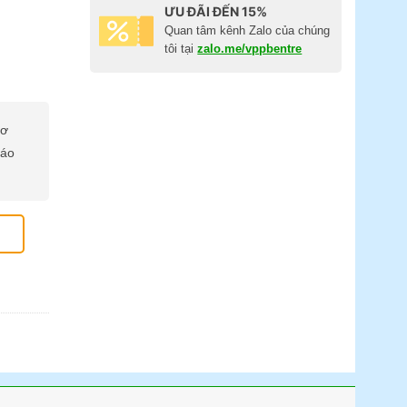
ƯU ĐÃI ĐẾN 15%
Quan tâm kênh Zalo của chúng
tôi tại
zalo.me/vppbentre
cơ
báo